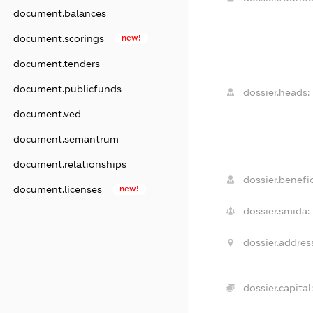
document.balances
document.scorings
new!
document.tenders
document.publicfunds
dossier.heads:
document.ved
document.semantrum
document.relationships
dossier.benefic
document.licenses
new!
dossier.smida:
dossier.addres
dossier.capital