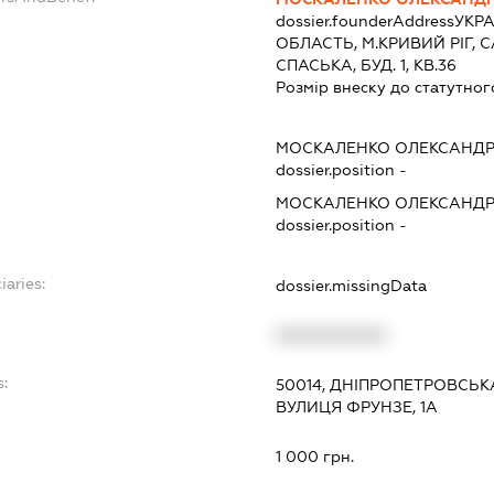
dossier.founderAddress
УКРА
ОБЛАСТЬ, М.КРИВИЙ РІГ, 
СПАСЬКА, БУД. 1, КВ.36
Розмір внеску до статутног
МОСКАЛЕНКО ОЛЕКСАНДР
dossier.position -
МОСКАЛЕНКО ОЛЕКСАНДР
dossier.position -
iaries:
dossier.missingData
XXXXXXXXXX
s:
50014, ДНІПРОПЕТРОВСЬКА
ВУЛИЦЯ ФРУНЗЕ, 1А
:
1 000 грн.