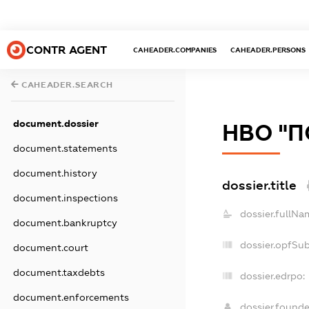
CONTR AGENT
CAHEADER.COMPANIES
CAHEADER.PERSONS
CAHEADER.SEARCH
document.dossier
НВО "П
document.statements
document.history
dossier.title
document.inspections
dossier.fullNa
document.bankruptcy
dossier.opfSu
document.court
document.taxdebts
dossier.edrpo:
document.enforcements
dossier.found