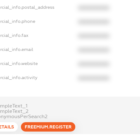
rcial_info.postal_address
XXXXXXXXXX
rcial_info.phone
XXXXXXXXXX
cial_info.fax
XXXXXXXXXX
cial_info.email
XXXXXXXXXX
cial_info.website
XXXXXXXXXX
cial_info.activity
XXXXXXXXXX
mpleText_1
ampleText_2
onymousPerSearch2
ETAILS
FREEMIUM.REGISTER