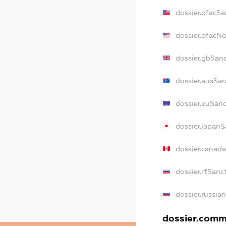
dossier.ofacSa
dossier.ofacN
dossier.gbSan
dossier.ausSa
dossier.euSan
dossier.japan
dossier.canad
dossier.rfSanc
dossier.russia
dossier.comme