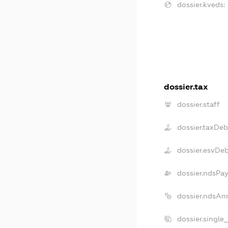
dossier.kveds:
dossier.tax
dossier.staff
dossier.taxDeb
dossier.esvDe
dossier.ndsPay
dossier.ndsAn
dossier.single