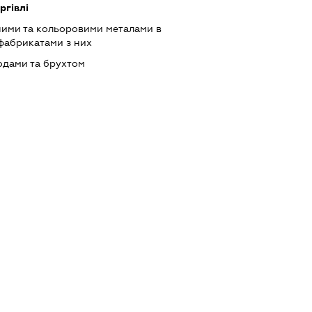
ргівлі
ними та кольоровими металами в
фабрикатами з них
одами та брухтом