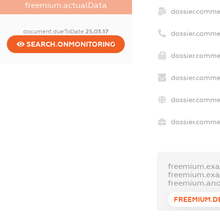
freemium.actualData
dossier.comme
document.dueToDate
25.03.17
dossier.comme
SEARCH.ONMONITORING
dossier.commer
dossier.commer
dossier.commer
dossier.commer
freemium.exa
freemium.ex
freemium.an
FREEMIUM.D