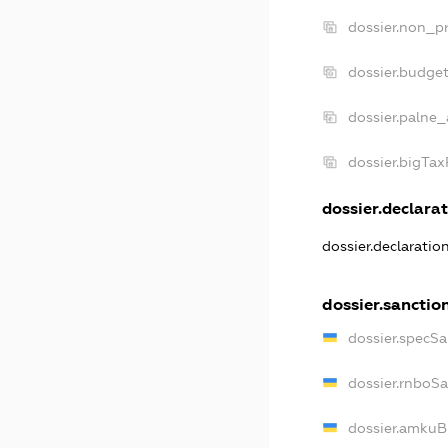
dossier.non_pr
dossier.budge
dossier.palne_
dossier.bigTa
dossier.declarat
dossier.declarati
dossier.sanctio
dossier.specS
dossier.rnboS
dossier.amkuB