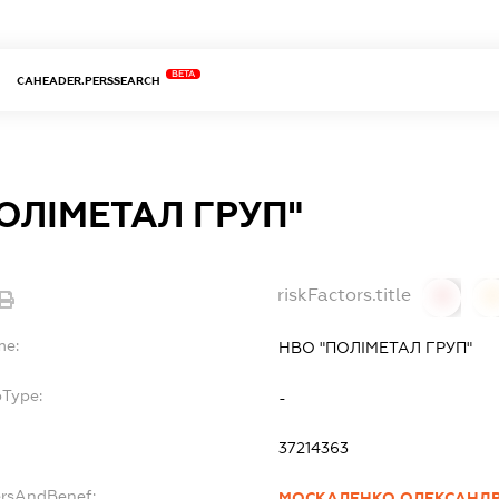
BETA
CAHEADER.PERSSEARCH
ОЛІМЕТАЛ ГРУП"
riskFactors.title
0
0
me:
НВО "ПОЛІМЕТАЛ ГРУП"
bType:
-
37214363
ersAndBenef:
МОСКАЛЕНКО ОЛЕКСАНДР