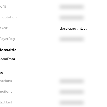
ofit
XXXXXXXXXX
t_dotation
XXXXXXXXXX
akciz
dossier.notInList
xPayerReg
XXXXXXXXXX
ions.title
ons.noData
ns
anctions
XXXXXXXXXX
anctions
XXXXXXXXXX
lackList
XXXXXXXXXX