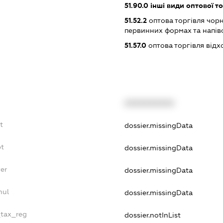
51.90.0
інші види оптової то
51.52.2
оптова торгівля чор
первинних формах та напів
51.57.0
оптова торгівля відх
XXXXXXXXXX
t
dossier.missingData
bt
dossier.missingData
er
dossier.missingData
nul
dossier.missingData
_tax_reg
dossier.notInList