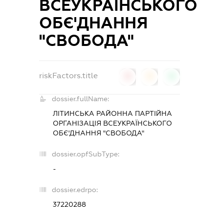
ВСЕУКРАЇНСЬКОГО
ОБЄ'ДНАННЯ
"СВОБОДА"
riskFactors.title
0
0
0
dossier.fullName:
ЛІТИНСЬКА РАЙОННА ПАРТІЙНА
ОРГАНІЗАЦІЯ ВСЕУКРАЇНСЬКОГО
ОБЄ'ДНАННЯ "СВОБОДА"
dossier.opfSubType:
-
dossier.edrpo:
37220288