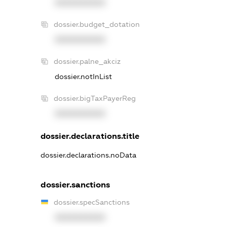
XXXXXXXXXX
dossier.budget_dotation
XXXXXXXXXX
dossier.palne_akciz
dossier.notInList
dossier.bigTaxPayerReg
XXXXXXXXXX
dossier.declarations.title
dossier.declarations.noData
dossier.sanctions
dossier.specSanctions
XXXXXXXXXX