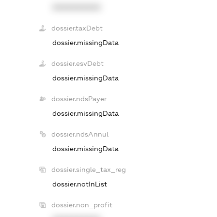
XXXXXXXXXX
dossier.taxDebt
dossier.missingData
dossier.esvDebt
dossier.missingData
dossier.ndsPayer
dossier.missingData
dossier.ndsAnnul
dossier.missingData
dossier.single_tax_reg
dossier.notInList
dossier.non_profit