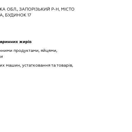
КА ОБЛ., ЗАПОРІЗЬКИЙ Р-Н, МІСТО
А, БУДИНОК 17
варинних жирів
чними продуктами, яйцями,
ми
х машин, устатковання та товарів,