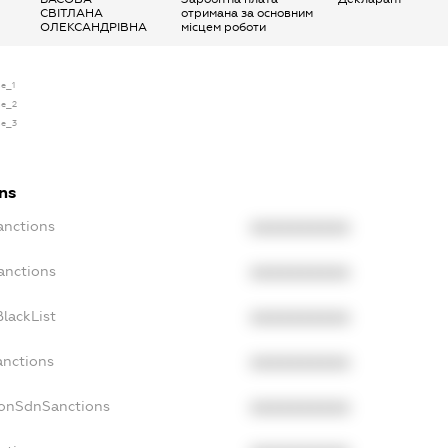
СВІТЛАНА
отримана за основним
ОЛЕКСАНДРІВНА
місцем роботи
se_1
se_2
se_3
ons
anctions
XXXXXXXXXX
anctions
XXXXXXXXXX
lackList
XXXXXXXXXX
anctions
XXXXXXXXXX
NonSdnSanctions
XXXXXXXXXX