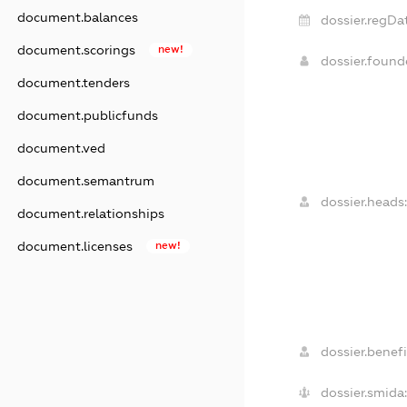
document.balances
dossier.regDa
document.scorings
new!
dossier.foun
document.tenders
document.publicfunds
document.ved
document.semantrum
dossier.heads
document.relationships
document.licenses
new!
dossier.benefi
dossier.smida