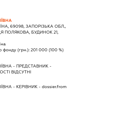
ІЇВНА
ЇНА, 69098, ЗАПОРІЗЬКА ОБЛ.,
Я ПОЛЯКОВА, БУДИНОК 21,
їна
о фонду (грн.):
201 000
(100 %)
ІЇВНА
-
ПРЕДСТАВНИК
-
СТІ ВІДСУТНІ
ІЇВНА
-
КЕРІВНИК
- dossier.from