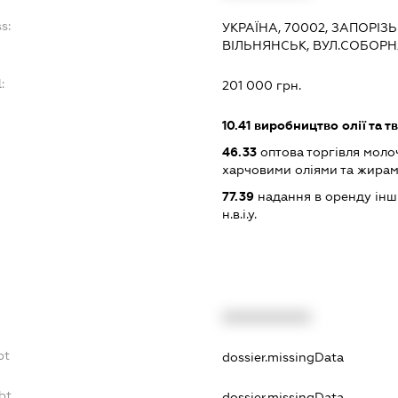
s:
УКРАЇНА, 70002, ЗАПОРІЗЬ
ВІЛЬНЯНСЬК, ВУЛ.СОБОРН
:
201 000 грн.
10.41
виробництво олії та т
46.33
оптова торгівля моло
харчовими оліями та жира
77.39
надання в оренду інши
н.в.і.у.
XXXXXXXXXX
bt
dossier.missingData
bt
dossier.missingData