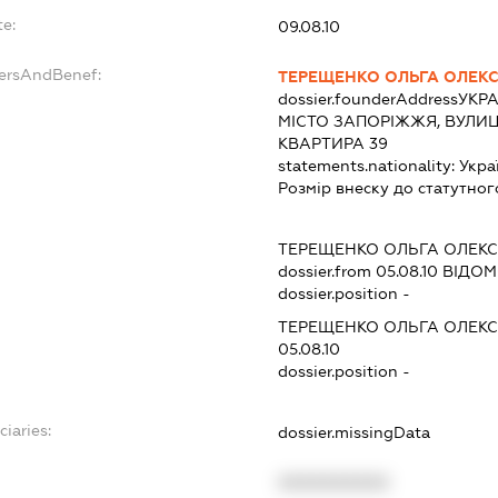
te:
09.08.10
dersAndBenef:
ТЕРЕЩЕНКО ОЛЬГА ОЛЕКС
dossier.founderAddress
УКРА
МІСТО ЗАПОРІЖЖЯ, ВУЛИЦ
КВАРТИРА 39
statements.nationality:
Укра
Розмір внеску до статутног
:
ТЕРЕЩЕНКО ОЛЬГА ОЛЕКС
dossier.from 05.08.10
ВІДОМО
dossier.position -
ТЕРЕЩЕНКО ОЛЬГА ОЛЕКС
05.08.10
dossier.position -
ciaries:
dossier.missingData
:
XXXXXXXXXX