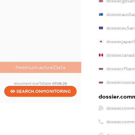
dossier.gbSan
dossier.ausSa
dossier.euSan
dossier.japan
dossier.cana
freemium.actualData
dossier.rfSan
dossier.russia
document.dueToDate
07.08.26
SEARCH.ONMONITORING
dossier.comm
dossier.comme
dossier.comm