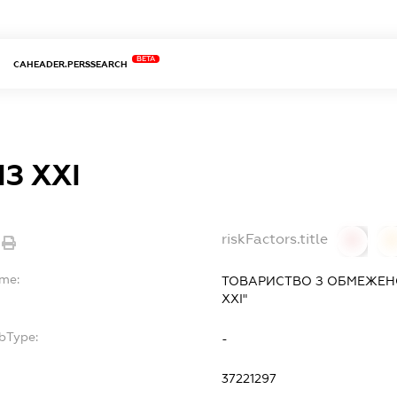
BETA
CAHEADER.PERSSEARCH
З ХХІ
riskFactors.title
0
ame:
ТОВАРИСТВО З ОБМЕЖЕНО
ХХІ"
bType:
-
37221297