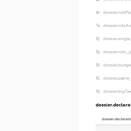
dossier.ndsPa
dossier.ndsA
dossier.singl
dossier.non_p
dossier.budg
dossier.palne
dossier.bigT
dossier.declarat
dossier.declarat