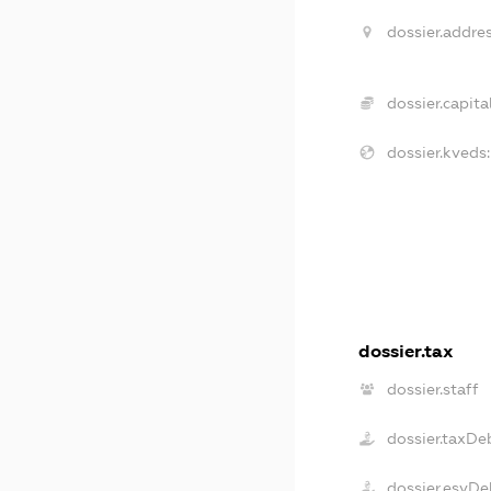
dossier.addres
dossier.capital
dossier.kveds:
dossier.tax
dossier.staff
dossier.taxDe
dossier.esvDe