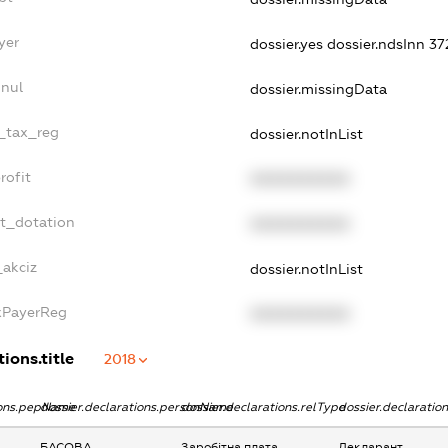
yer
dossier.yes
dossier.ndsInn 
nnul
dossier.missingData
e_tax_reg
dossier.notInList
rofit
XXXXXXXXXX
et_dotation
XXXXXXXXXX
_akciz
dossier.notInList
axPayerReg
XXXXXXXXXX
ions.title
2018
ions.pepName
dossier.declarations.personName
dossier.declarations.relType
dossier.declaratio
БАСОВА
Заробітна плата
Декларант