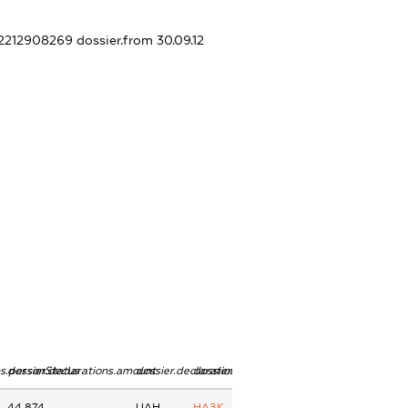
372212908269
dossier.from 30.09.12
ns.personStatus
dossier.declarations.amount
dossier.declarations.currency
dossier.declarations.source
44 874
UAH
НАЗК