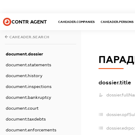
CONTR AGENT
CAHEADER.COMPANIES
CAHEADER.PERSONS
CAHEADER.SEARCH
document.dossier
ПАРАДІ
document.statements
document.history
dossier.title
document.inspections
dossier.fullN
document.bankruptcy
document.court
dossier.opfSu
document.taxdebts
dossier.edrpo:
document.enforcements