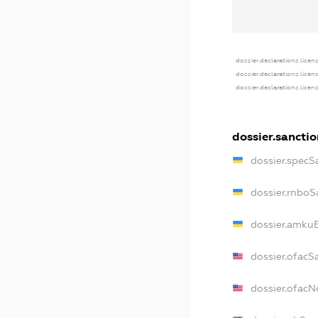
dossier.declarations.licen
dossier.declarations.licen
dossier.declarations.licen
dossier.sancti
dossier.specS
dossier.rnboS
dossier.amkuB
dossier.ofacS
dossier.ofac