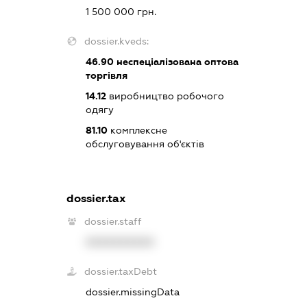
1 500 000 грн.
dossier.kveds:
46.90
неспеціалізована оптова
торгівля
14.12
виробництво робочого
одягу
81.10
комплексне
обслуговування об'єктів
dossier.tax
dossier.staff
XXXXXXXXXX
dossier.taxDebt
dossier.missingData