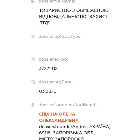
dossier.fullName:
ТОВАРИСТВО З ОБМЕЖЕНОЮ
ВІДПОВІДАЛЬНІСТЮ "ЗАХИСТ
ЛТД"
dossier.opfSubType:
-
dossier.edrpo:
37221412
dossier.regDate:
03.08.10
dossier.foundersAndBenef:
ЄПІХІНА ОЛЕНА
ОЛЕКСАНДРІВНА
dossier.founderAddress
УКРАЇНА,
69118, ЗАПОРІЗЬКА ОБЛ.,
МІСТО ЗАПОРІЖЖЯ,