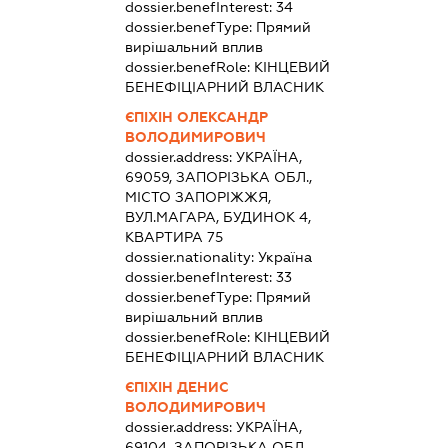
dossier.benefInterest:
34
dossier.benefType:
Прямий
вирішальний вплив
dossier.benefRole:
КІНЦЕВИЙ
БЕНЕФІЦІАРНИЙ ВЛАСНИК
ЄПІХІН ОЛЕКСАНДР
ВОЛОДИМИРОВИЧ
dossier.address:
УКРАЇНА,
69059, ЗАПОРІЗЬКА ОБЛ.,
МІСТО ЗАПОРІЖЖЯ,
ВУЛ.МАГАРА, БУДИНОК 4,
КВАРТИРА 75
dossier.nationality:
Україна
dossier.benefInterest:
33
dossier.benefType:
Прямий
вирішальний вплив
dossier.benefRole:
КІНЦЕВИЙ
БЕНЕФІЦІАРНИЙ ВЛАСНИК
ЄПІХІН ДЕНИС
ВОЛОДИМИРОВИЧ
dossier.address:
УКРАЇНА,
69104, ЗАПОРІЗЬКА ОБЛ.,