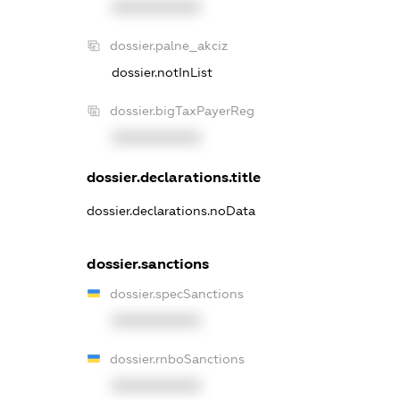
XXXXXXXXXX
dossier.palne_akciz
dossier.notInList
dossier.bigTaxPayerReg
XXXXXXXXXX
dossier.declarations.title
dossier.declarations.noData
dossier.sanctions
dossier.specSanctions
XXXXXXXXXX
dossier.rnboSanctions
XXXXXXXXXX