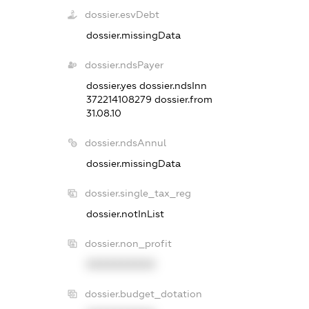
dossier.esvDebt
dossier.missingData
dossier.ndsPayer
dossier.yes
dossier.ndsInn
372214108279
dossier.from
31.08.10
dossier.ndsAnnul
dossier.missingData
dossier.single_tax_reg
dossier.notInList
dossier.non_profit
XXXXXXXXXX
dossier.budget_dotation