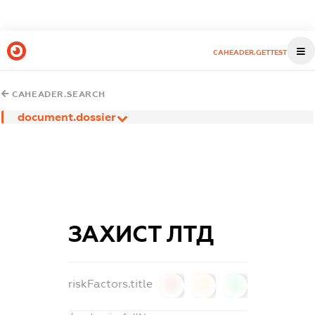
CAHEADER.GETTEST
CAHEADER.SEARCH
document.dossier
ЗАХИСТ ЛТД
riskFactors.title
0
0
0