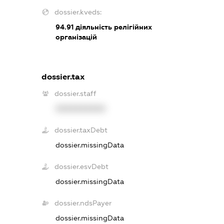
dossier.kveds:
94.91
діяльність релігійних
організацій
dossier.tax
dossier.staff
XXXXXXXXXX
dossier.taxDebt
dossier.missingData
dossier.esvDebt
dossier.missingData
dossier.ndsPayer
dossier.missingData