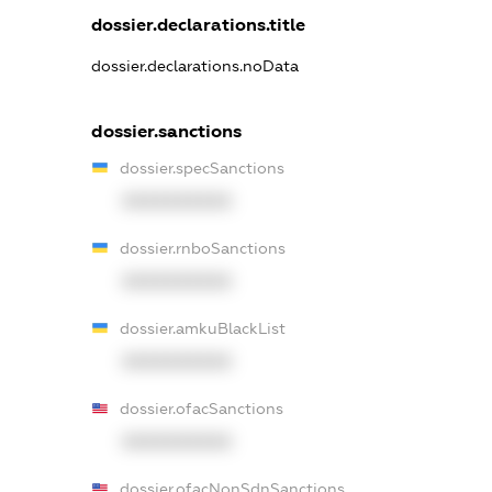
dossier.declarations.title
dossier.declarations.noData
dossier.sanctions
dossier.specSanctions
XXXXXXXXXX
dossier.rnboSanctions
XXXXXXXXXX
dossier.amkuBlackList
XXXXXXXXXX
dossier.ofacSanctions
XXXXXXXXXX
dossier.ofacNonSdnSanctions