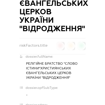
ЄВАНГЕЛЬСЬКИХ
ЦЕРКОВ
УКРАЇНИ
"ВІДРОДЖЕННЯ"
riskFactors.title
0
0
0
dossier.fullName:
РЕЛІГІЙНЕ БРАТСТВО "СЛОВО
ІСТИНИ"ХРИСТИЯНСЬКИХ
ЄВАНГЕЛЬСЬКИХ ЦЕРКОВ
УКРАЇНИ "ВІДРОДЖЕННЯ"
dossier.opfSubType:
-
dossier.edrpo: