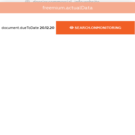
dossier.commercial_info.website
freemium.actualData
XXXXXXXXXX
dossier.commercial_info.activity
document.dueToDate
20.12.20
SEARCH.ONMONITORING
XXXXXXXXXX
freemium.exampleText_1
freemium.exampleText_2
freemium.anonymousPerSearch2
FREEMIUM.DETAILS
FREEMIUM.REGISTER