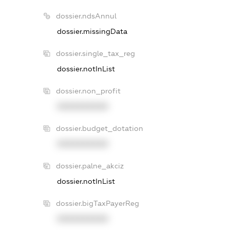
dossier.ndsAnnul
dossier.missingData
dossier.single_tax_reg
dossier.notInList
dossier.non_profit
XXXXXXXXXX
dossier.budget_dotation
XXXXXXXXXX
dossier.palne_akciz
dossier.notInList
dossier.bigTaxPayerReg
XXXXXXXXXX