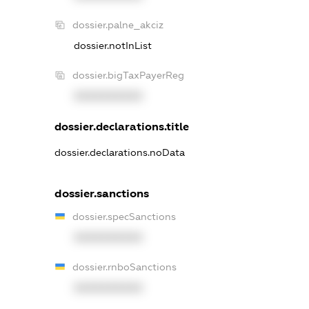
dossier.palne_akciz
dossier.notInList
dossier.bigTaxPayerReg
XXXXXXXXXX
dossier.declarations.title
dossier.declarations.noData
dossier.sanctions
dossier.specSanctions
XXXXXXXXXX
dossier.rnboSanctions
XXXXXXXXXX