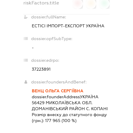
riskFactors.title
0
0
0
dossier.fullName:
ЕСТІСІ ІМПОРТ-ЕКСПОРТ УКРАЇНА
dossier.opfSubType:
-
dossier.edrpo:
37223891
dossier.foundersAndBenef:
ВЕНЦ ОЛЬГА СЕРГІЇВНА
dossier.founderAddress
УКРАЇНА
56429 МИКОЛАЇВСЬКА ОБЛ.
ДОМАНIВСЬКИЙ РАЙОН С. КОПАНІ
Розмір внеску до статутного фонду
(грн.):
177 965
(100 %)