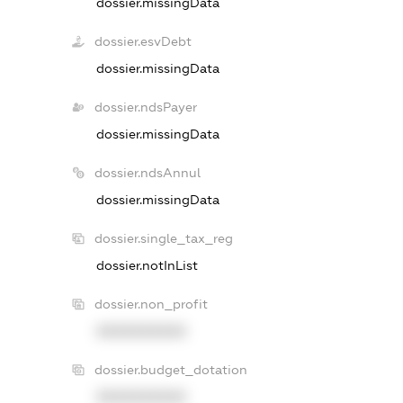
dossier.missingData
dossier.esvDebt
dossier.missingData
dossier.ndsPayer
dossier.missingData
dossier.ndsAnnul
dossier.missingData
dossier.single_tax_reg
dossier.notInList
dossier.non_profit
XXXXXXXXXX
dossier.budget_dotation
XXXXXXXXXX