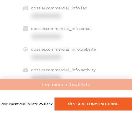
dossier.commercial_info.fax
XXXXXXXXXX
dossier.commercial_info.email
XXXXXXXXXX
dossier.commercial_info.website
XXXXXXXXXX
dossier.commercial_info.activity
XXXXXXXXXX
freemium.actualData
freemium.exampleText_1
document.dueToDate
25.03.17
SEARCH.ONMONITORING
freemium.exampleText_2
freemium.anonymousPerSearch2
FREEMIUM.DETAILS