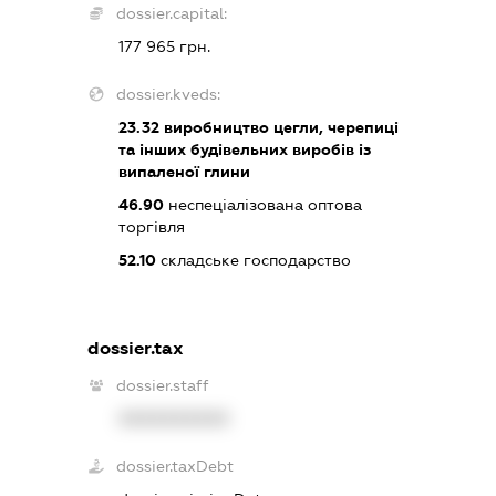
dossier.capital:
177 965 грн.
dossier.kveds:
23.32
виробництво цегли, черепиці
та інших будівельних виробів із
випаленої глини
46.90
неспеціалізована оптова
торгівля
52.10
складське господарство
dossier.tax
dossier.staff
XXXXXXXXXX
dossier.taxDebt