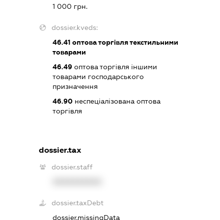
1 000 грн.
dossier.kveds:
46.41
оптова торгівля текстильними
товарами
46.49
оптова торгівля іншими
товарами господарського
призначення
46.90
неспеціалізована оптова
торгівля
dossier.tax
dossier.staff
XXXXXXXXXX
dossier.taxDebt
dossier.missingData