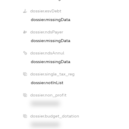
dossier.esvDebt
dossier.missingData
dossier.ndsPayer
dossier.missingData
dossier.ndsAnnul
dossier.missingData
dossier.single_tax_reg
dossier.notInList
dossier.non_profit
XXXXXXXXXX
dossier.budget_dotation
XXXXXXXXXX