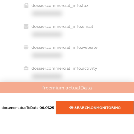
dossier.commercial_info.fax
XXXXXXXXXX
dossier.commercial_info.email
XXXXXXXXXX
dossier.commercial_info.website
XXXXXXXXXX
dossier.commercial_info.activity
XXXXXXXXXX
freemium.actualData
freemium.exampleText_1
freemium.exampleText_2
document.dueToDate
06.07.25
SEARCH.ONMONITORING
freemium.anonymousPerSearch2
FREEMIUM.DETAILS
FREEMIUM.REGISTER