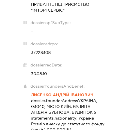
ПРИВАТНЕ ПІДПРИЄМСТВО
"ІМТОРГСЕРВІС"
dossier.opfSubType:
-
dossier.edrpo:
37228308
dossier.regDate:
30.08.10
dossier.foundersAndBenef:
ЛИСЕНКО АНДРІЙ ІВАНОВИЧ
dossier.founderAddress
УКРАЇНА,
03040, МІСТО КИЇВ, ВУЛИЦЯ
АНДРІЯ БУБНОВА, БУДИНОК 5
statements.nationality:
Україна
Розмір внеску до статутного фонду
(грн.):
1 000
(100 %)