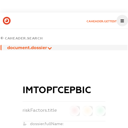
CAHEADER.GETTEST
CAHEADER.SEARCH
document.dossier
ІМТОРГСЕРВІС
riskFactors.title
0
0
0
dossier.fullName: