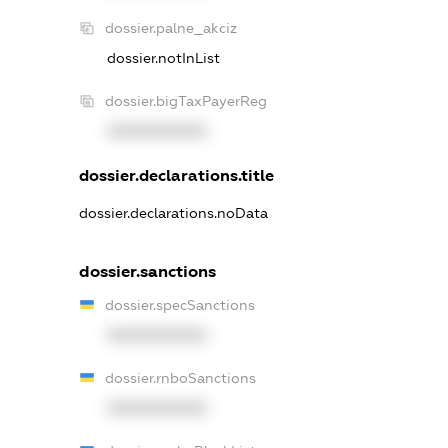
dossier.palne_akciz
dossier.notInList
dossier.bigTaxPayerReg
XXXXXXXXXX
dossier.declarations.title
dossier.declarations.noData
dossier.sanctions
dossier.specSanctions
XXXXXXXXXX
dossier.rnboSanctions
XXXXXXXXXX