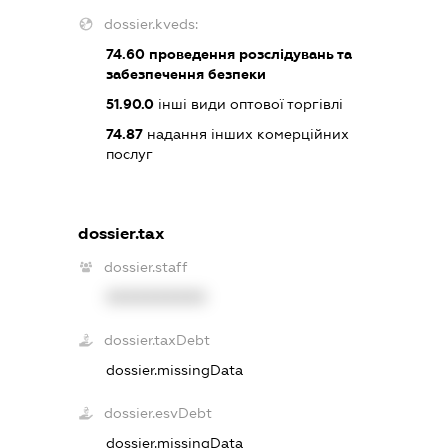
dossier.kveds:
74.60
проведення розслідувань та
забезпечення безпеки
51.90.0
інші види оптової торгівлі
74.87
надання інших комерційних
послуг
dossier.tax
dossier.staff
XXXXXXXXXX
dossier.taxDebt
dossier.missingData
dossier.esvDebt
dossier.missingData