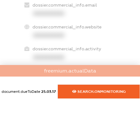
dossier.commercial_info.email
XXXXXXXXXX
dossier.commercial_info.website
XXXXXXXXXX
dossier.commercial_info.activity
XXXXXXXXXX
freemium.actualData
freemium.exampleText_1
freemium.exampleText_2
document.dueToDate
25.03.17
SEARCH.ONMONITORING
freemium.anonymousPerSearch2
FREEMIUM.DETAILS
FREEMIUM.REGISTER