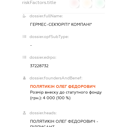
riskFactors.title
0
0
0
dossier.fullName:
ГЕРМЕС-СЕК'ЮРІТІ" КОМПАНІ"
dossier.opfSubType:
-
dossier.edrpo:
37228732
dossier.foundersAndBenef:
ПОЛЯТИКІН ОЛЕГ ФЕДОРОВИЧ
Розмір внеску до статутного фонду
(грн.):
4 000
(100 %)
dossier.heads:
ПОЛЯТИКІН ОЛЕГ ФЕДОРОВИЧ
-
ПІДПИСАНТ