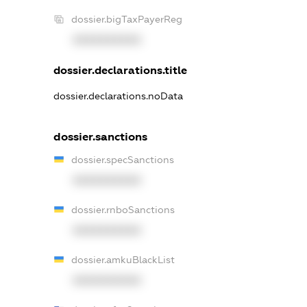
dossier.bigTaxPayerReg
XXXXXXXXXX
dossier.declarations.title
dossier.declarations.noData
dossier.sanctions
dossier.specSanctions
XXXXXXXXXX
dossier.rnboSanctions
XXXXXXXXXX
dossier.amkuBlackList
XXXXXXXXXX