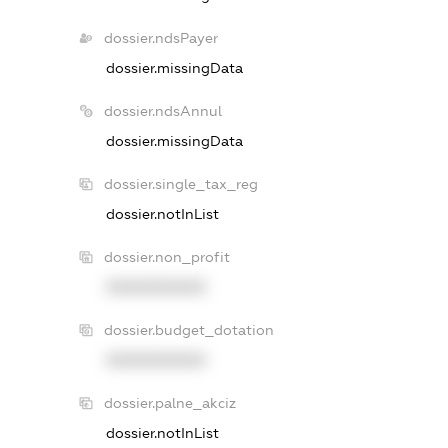
dossier.ndsPayer
dossier.missingData
dossier.ndsAnnul
dossier.missingData
dossier.single_tax_reg
dossier.notInList
dossier.non_profit
XXXXXXXXXX
dossier.budget_dotation
XXXXXXXXXX
dossier.palne_akciz
dossier.notInList