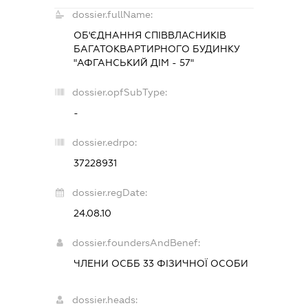
dossier.fullName:
ОБ'ЄДНАННЯ СПІВВЛАСНИКІВ
БАГАТОКВАРТИРНОГО БУДИНКУ
"АФГАНСЬКИЙ ДІМ - 57"
dossier.opfSubType:
-
dossier.edrpo:
37228931
dossier.regDate:
24.08.10
dossier.foundersAndBenef:
ЧЛЕНИ ОСББ 33 ФІЗИЧНОЇ ОСОБИ
dossier.heads: