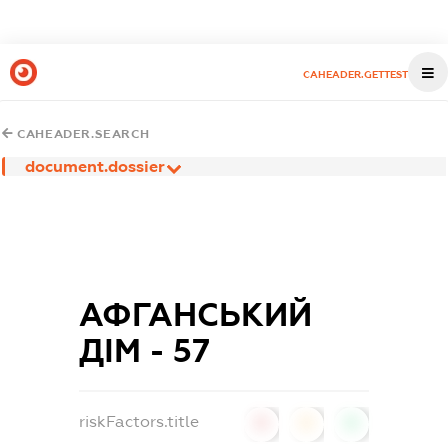
CAHEADER.GETTEST
CAHEADER.SEARCH
document.dossier
АФГАНСЬКИЙ
ДІМ - 57
riskFactors.title
0
0
0