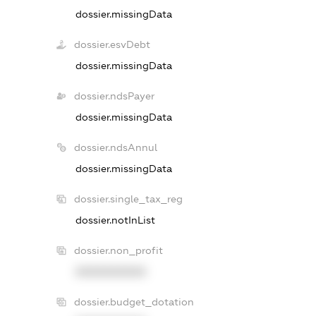
dossier.missingData
dossier.esvDebt
dossier.missingData
dossier.ndsPayer
dossier.missingData
dossier.ndsAnnul
dossier.missingData
dossier.single_tax_reg
dossier.notInList
dossier.non_profit
XXXXXXXXXX
dossier.budget_dotation