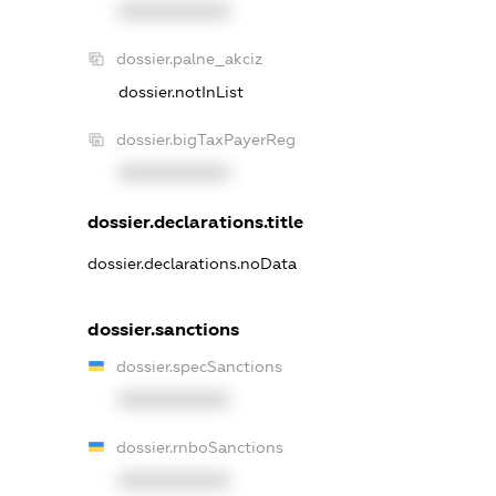
XXXXXXXXXX
dossier.palne_akciz
dossier.notInList
dossier.bigTaxPayerReg
XXXXXXXXXX
dossier.declarations.title
dossier.declarations.noData
dossier.sanctions
dossier.specSanctions
XXXXXXXXXX
dossier.rnboSanctions
XXXXXXXXXX