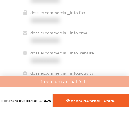
XXXXXXXXXX
dossier.commercial_info.fax
XXXXXXXXXX
dossier.commercial_info.email
XXXXXXXXXX
dossier.commercial_info.website
XXXXXXXXXX
dossier.commercial_info.activity
XXXXXXXXXX
freemium.actualData
document.dueToDate
12.10.25
SEARCH.ONMONITORING
freemium.exampleText_1
freemium.exampleText_2
freemium.anonymousPerSearch2
FREEMIUM.DETAILS