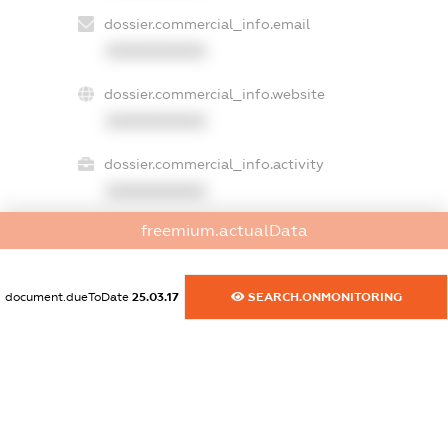
dossier.commercial_info.email
XXXXXXXXXX
dossier.commercial_info.website
XXXXXXXXXX
dossier.commercial_info.activity
XXXXXXXXXX
freemium.actualData
freemium.exampleText_1
freemium.exampleText_2
document.dueToDate
25.03.17
SEARCH.ONMONITORING
freemium.anonymousPerSearch2
FREEMIUM.DETAILS
FREEMIUM.REGISTER