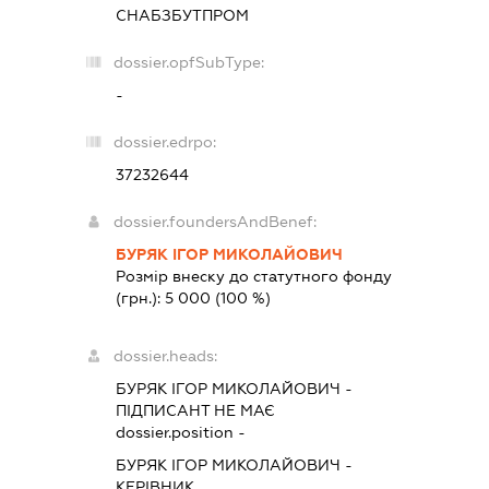
СНАБЗБУТПРОМ
dossier.opfSubType:
-
dossier.edrpo:
37232644
dossier.foundersAndBenef:
БУРЯК ІГОР МИКОЛАЙОВИЧ
Розмір внеску до статутного фонду
(грн.):
5 000
(100 %)
dossier.heads:
БУРЯК ІГОР МИКОЛАЙОВИЧ
-
ПІДПИСАНТ
НЕ МАЄ
dossier.position -
БУРЯК ІГОР МИКОЛАЙОВИЧ
-
КЕРІВНИК