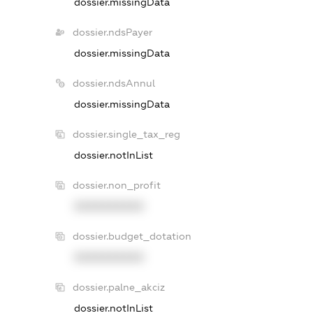
dossier.missingData
dossier.ndsPayer
dossier.missingData
dossier.ndsAnnul
dossier.missingData
dossier.single_tax_reg
dossier.notInList
dossier.non_profit
XXXXXXXXXX
dossier.budget_dotation
XXXXXXXXXX
dossier.palne_akciz
dossier.notInList