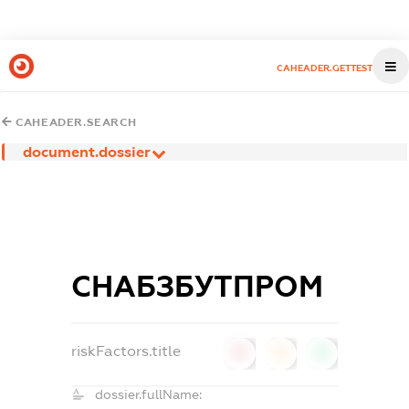
CAHEADER.GETTEST
CAHEADER.SEARCH
document.dossier
СНАБЗБУТПРОМ
riskFactors.title
0
0
0
dossier.fullName: