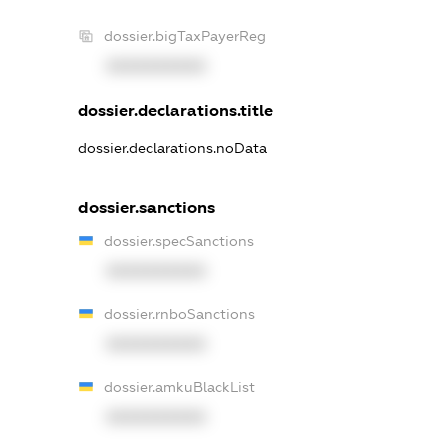
dossier.bigTaxPayerReg
XXXXXXXXXX
dossier.declarations.title
dossier.declarations.noData
dossier.sanctions
dossier.specSanctions
XXXXXXXXXX
dossier.rnboSanctions
XXXXXXXXXX
dossier.amkuBlackList
XXXXXXXXXX