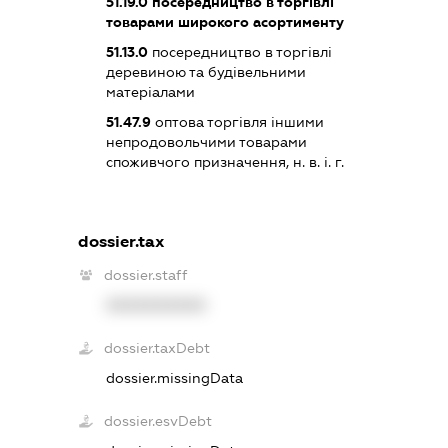
51.19.0
посередництво в торгівлі
товарами широкого асортименту
51.13.0
посередництво в торгівлі
деревиною та будівельними
матеріалами
51.47.9
оптова торгівля іншими
непродовольчими товарами
споживчого призначення, н. в. і. г.
dossier.tax
dossier.staff
XXXXXXXXXX
dossier.taxDebt
dossier.missingData
dossier.esvDebt