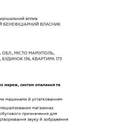
ирішальний вплив
Й БЕНЕФІЦІАРНИЙ ВЛАСНИК
 ОБЛ., МІСТО МАРІУПОЛЬ,
 БУДИНОК 136, КВАРТИРА 173
х мереж, систем опалення та
ими машинами й устаткованням
спеціалізованих магазинах
обутового призначення для
ідтворювання звуку й зображення