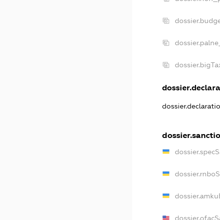
dossier.budg
dossier.palne
dossier.bigT
dossier.declara
dossier.declarat
dossier.sancti
dossier.spec
dossier.rnbo
dossier.amku
dossier.ofac