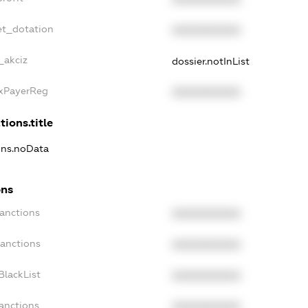
et_dotation
XXXXXXXXXX
_akciz
dossier.notInList
axPayerReg
XXXXXXXXXX
tions.title
ions.noData
ons
Sanctions
XXXXXXXXXX
Sanctions
XXXXXXXXXX
BlackList
XXXXXXXXXX
Sanctions
XXXXXXXXXX