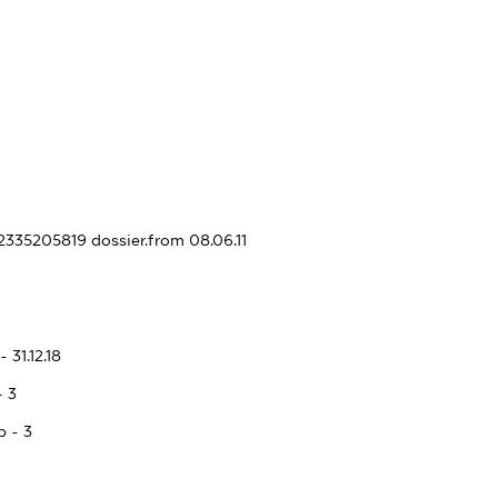
72335205819
dossier.from 08.06.11
 31.12.18
- 3
p - 3