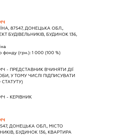
ИЧ
ЇНА, 87547, ДОНЕЦЬКА ОБЛ.,
КТ БУДІВЕЛЬНИКІВ, БУДИНОК 136,
їна
о фонду (грн.):
1 000
(100 %)
ИЧ
-
ПРЕДСТАВНИК
ВЧИНЯТИ ДІЇ
ОБИ, У ТОМУ ЧИСЛІ ПІДПИСУВАТИ
 СТАТУТУ)
ИЧ
-
КЕРІВНИК
ИЧ
7547, ДОНЕЦЬКА ОБЛ., МІСТО
НИКІВ, БУДИНОК 136, КВАРТИРА