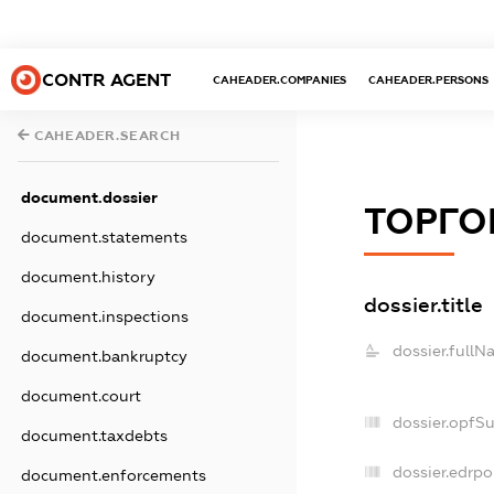
CONTR AGENT
CAHEADER.COMPANIES
CAHEADER.PERSONS
CAHEADER.SEARCH
document.dossier
ТОРГО
document.statements
document.history
dossier.title
document.inspections
dossier.fullN
document.bankruptcy
document.court
dossier.opfS
document.taxdebts
dossier.edrpo
document.enforcements