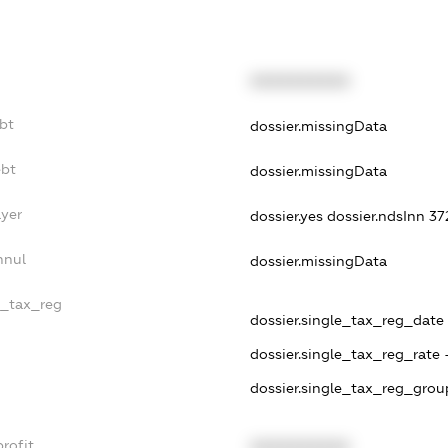
XXXXXXXXXX
bt
dossier.missingData
ebt
dossier.missingData
ayer
dossier.yes
dossier.ndsInn 3
nnul
dossier.missingData
e_tax_reg
dossier.single_tax_reg_date -
dossier.single_tax_reg_rate 
dossier.single_tax_reg_grou
rofit
XXXXXXXXXX