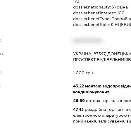
173
dossier.nationality:
Україна
dossier.benefInterest:
100
dossier.benefType:
Прямий в
dossier.benefRole:
КІНЦЕВИ
:
XXXXXXXXXX
ss:
УКРАЇНА, 87547, ДОНЕЦЬКА
ПРОСПЕКТ БУДІВЕЛЬНИКІВ,
l:
1 000 грн.
:
43.22
монтаж водопровідни
кондиціонування
46.69
оптова торгівля інш
47.43
роздрібна торгівля в 
електронною апаратурою п
приймання, записування, в