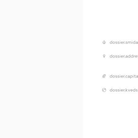
dossier.smida
dossier.addre
dossier.capita
dossier.kveds