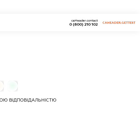
caHeader.contact
CAHEADER.GETTEST
0 (800) 210 102
0
0
ОЮ ВІДПОВІДАЛЬНІСТЮ