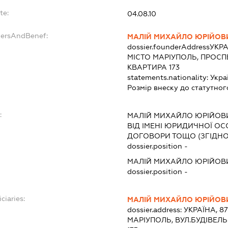
te:
04.08.10
dersAndBenef:
МАЛІЙ МИХАЙЛО ЮРІЙОВ
dossier.founderAddress
УКРА
МІСТО МАРІУПОЛЬ, ПРОСПЕ
КВАРТИРА 173
statements.nationality:
Укра
Розмір внеску до статутног
:
МАЛІЙ МИХАЙЛО ЮРІЙОВ
ВІД ІМЕНІ ЮРИДИЧНОЇ ОС
ДОГОВОРИ ТОЩО (ЗГІДНО
dossier.position -
МАЛІЙ МИХАЙЛО ЮРІЙОВ
dossier.position -
ciaries:
МАЛІЙ МИХАЙЛО ЮРІЙОВ
dossier.address:
УКРАЇНА, 8
МАРІУПОЛЬ, ВУЛ.БУДІВЕЛЬ