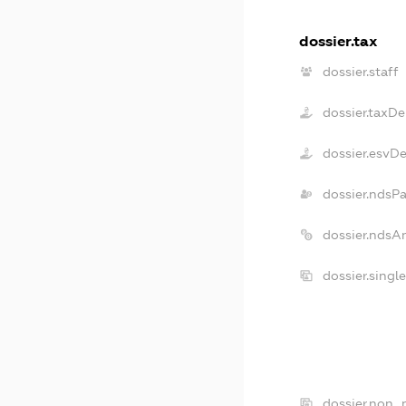
dossier.tax
dossier.staff
dossier.taxDe
dossier.esvD
dossier.ndsP
dossier.ndsA
dossier.singl
dossier.non_p