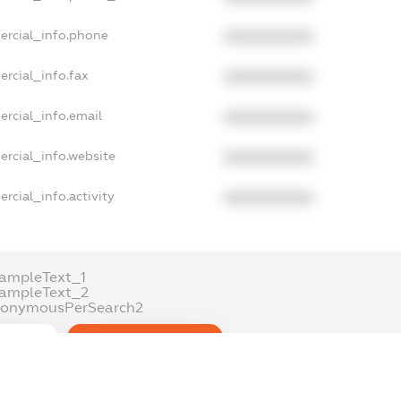
ercial_info.phone
XXXXXXXXXX
rcial_info.fax
XXXXXXXXXX
ercial_info.email
XXXXXXXXXX
ercial_info.website
XXXXXXXXXX
rcial_info.activity
XXXXXXXXXX
ampleText_1
xampleText_2
nonymousPerSearch2
DETAILS
FREEMIUM.REGISTER