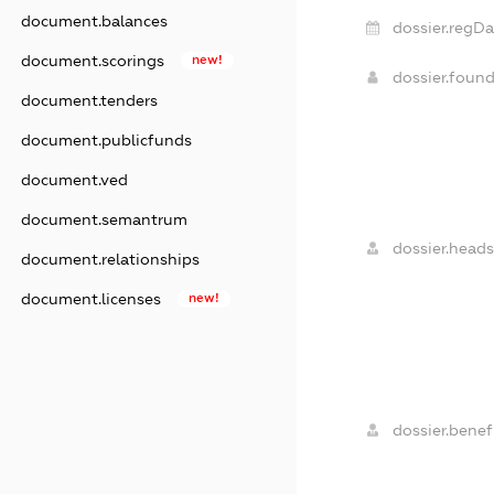
document.balances
dossier.regDa
document.scorings
new!
dossier.foun
document.tenders
document.publicfunds
document.ved
document.semantrum
dossier.heads
document.relationships
document.licenses
new!
dossier.benefi