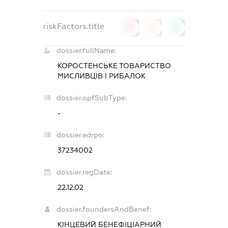
riskFactors.title
0
0
0
dossier.fullName:
КОРОСТЕНСЬКЕ ТОВАРИСТВО
МИСЛИВЦІВ І РИБАЛОК
dossier.opfSubType:
-
dossier.edrpo:
37234002
dossier.regDate:
22.12.02
dossier.foundersAndBenef:
КІНЦЕВИЙ БЕНЕФІЦІАРНИЙ