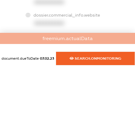
XXXXXXXXXX
dossier.commercial_info.website
XXXXXXXXXX
dossier.commercial_info.activity
freemium.actualData
XXXXXXXXXX
document.dueToDate
07.02.23
SEARCH.ONMONITORING
freemium.exampleText_1
freemium.exampleText_2
freemium.anonymousPerSearch2
FREEMIUM.DETAILS
FREEMIUM.REGISTER