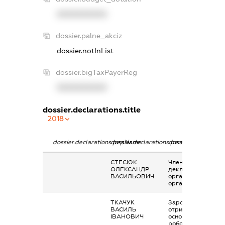
XXXXXXXXXX
dossier.palne_akciz
dossier.notInList
dossier.bigTaxPayerReg
XXXXXXXXXX
dossier.declarations.title
2018
dossier.declarations.pepName
dossier.declarations.personName
dossier.declaration
СТЕСЮК
Членство суб’єкта
ОЛЕКСАНДР
декларування в
ВАСИЛЬОВИЧ
організаціях та їх
органах
ТКАЧУК
Заробітна плата
ВАСИЛЬ
отримана за
ІВАНОВИЧ
основним місцем
роботи