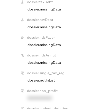
dossier.taxDebt
dossier.missingData
dossier.esvDebt
dossier.missingData
dossier.ndsPayer
dossier.missingData
dossier.ndsAnnul
dossier.missingData
dossier.single_tax_reg
dossier.notInList
dossier.non_profit
XXXXXXXXXX
dossier.budget_dotation