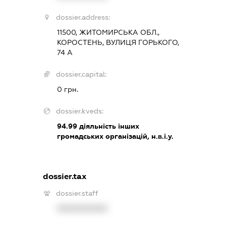
dossier.address:
11500, ЖИТОМИРСЬКА ОБЛ.,
КОРОСТЕНЬ, ВУЛИЦЯ ГОРЬКОГО,
74 А
dossier.capital:
0 грн.
dossier.kveds:
94.99
діяльність інших
громадських організацій, н.в.і.у.
dossier.tax
dossier.staff
XXXXXXXXXX