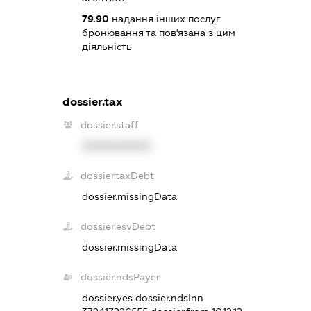
79.90
надання інших послуг
бронювання та пов'язана з цим
діяльність
dossier.tax
dossier.staff
XXXXXXXXXX
dossier.taxDebt
dossier.missingData
dossier.esvDebt
dossier.missingData
dossier.ndsPayer
dossier.yes
dossier.ndsInn