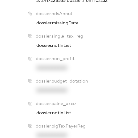
372417226555
dossier.from 10.12.12
dossier.ndsAnnul
dossier.missingData
dossier.single_tax_reg
dossier.notInList
dossier.non_profit
XXXXXXXXXX
dossier.budget_dotation
XXXXXXXXXX
dossier.palne_akciz
dossier.notInList
dossier.bigTaxPayerReg
XXXXXXXXXX