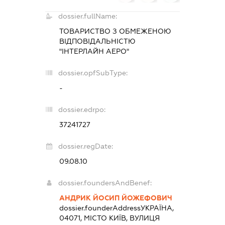
dossier.fullName:
ТОВАРИСТВО З ОБМЕЖЕНОЮ
ВІДПОВІДАЛЬНІСТЮ
"ІНТЕРЛАЙН АЕРО"
dossier.opfSubType:
-
dossier.edrpo:
37241727
dossier.regDate:
09.08.10
dossier.foundersAndBenef:
АНДРИК ЙОСИП ЙОЖЕФОВИЧ
dossier.founderAddress
УКРАЇНА,
04071, МІСТО КИЇВ, ВУЛИЦЯ