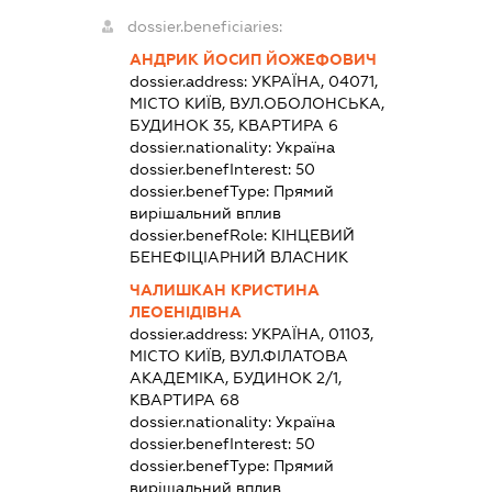
dossier.beneficiaries:
АНДРИК ЙОСИП ЙОЖЕФОВИЧ
dossier.address:
УКРАЇНА, 04071,
МІСТО КИЇВ, ВУЛ.ОБОЛОНСЬКА,
БУДИНОК 35, КВАРТИРА 6
dossier.nationality:
Україна
dossier.benefInterest:
50
dossier.benefType:
Прямий
вирішальний вплив
dossier.benefRole:
КІНЦЕВИЙ
БЕНЕФІЦІАРНИЙ ВЛАСНИК
ЧАЛИШКАН КРИСТИНА
ЛЕОЕНІДІВНА
dossier.address:
УКРАЇНА, 01103,
МІСТО КИЇВ, ВУЛ.ФІЛАТОВА
АКАДЕМІКА, БУДИНОК 2/1,
КВАРТИРА 68
dossier.nationality:
Україна
dossier.benefInterest:
50
dossier.benefType:
Прямий
вирішальний вплив