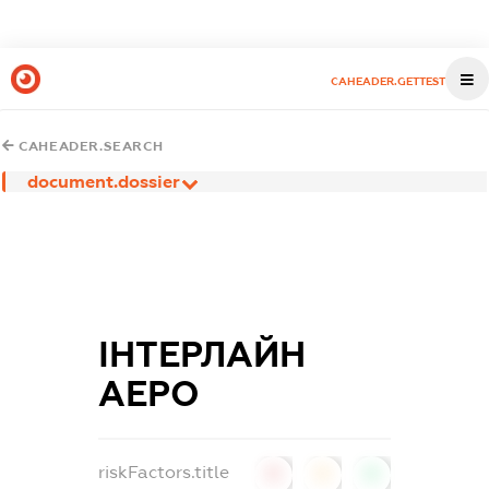
CAHEADER.GETTEST
CAHEADER.SEARCH
document.dossier
ІНТЕРЛАЙН
АЕРО
riskFactors.title
0
0
0