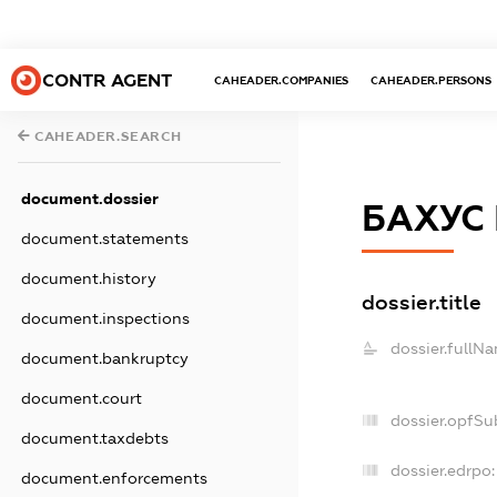
CONTR AGENT
CAHEADER.COMPANIES
CAHEADER.PERSONS
CAHEADER.SEARCH
document.dossier
БАХУС
document.statements
document.history
dossier.title
document.inspections
dossier.fullN
document.bankruptcy
document.court
dossier.opfSu
document.taxdebts
dossier.edrpo:
document.enforcements