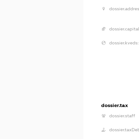
dossier.addres
dossier.capital
dossier.kveds:
dossier.tax
dossier.staff
dossier.taxDe