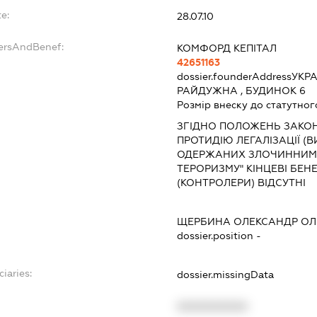
e:
28.07.10
dersAndBenef:
КОМФОРД КЕПІТАЛ
42651163
dossier.founderAddress
УКРА
РАЙДУЖНА , БУДИНОК 6
Розмір внеску до статутног
ЗГІДНО ПОЛОЖЕНЬ ЗАКОНУ
ПРОТИДІЮ ЛЕГАЛІЗАЦІЇ (
ОДЕРЖАНИХ ЗЛОЧИННИМ
ТЕРОРИЗМУ" КІНЦЕВІ БЕН
(КОНТРОЛЕРИ) ВІДСУТНІ
ЩЕРБИНА ОЛЕКСАНДР О
dossier.position -
ciaries:
dossier.missingData
XXXXXXXXXX