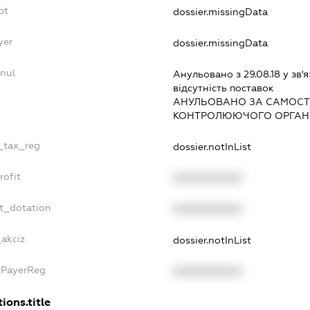
bt
dossier.missingData
yer
dossier.missingData
nul
Анульовано з 29.08.18 у зв'я
вiдсутнiсть поставок
АНУЛЬОВАНО ЗА САМОСТ
КОНТРОЛЮЮЧОГО ОРГАНУ
e_tax_reg
dossier.notInList
rofit
XXXXXXXXXX
t_dotation
XXXXXXXXXX
_akciz
dossier.notInList
xPayerReg
XXXXXXXXXX
ions.title