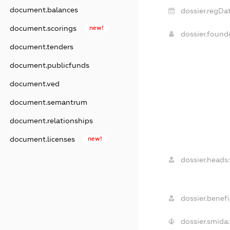
document.balances
dossier.regDat
document.scorings
new!
dossier.foun
document.tenders
document.publicfunds
document.ved
document.semantrum
document.relationships
document.licenses
new!
dossier.heads:
dossier.benefi
dossier.smida: