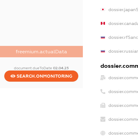
dossier.japan
dossier.canad
dossier.rfSan
dossier.russia
freemium.actualData
dossier.comme
document.dueToDate
02.04.23
SEARCH.ONMONITORING
dossier.comme
dossier.comme
dossier.comme
dossier.comme
dossier.comme