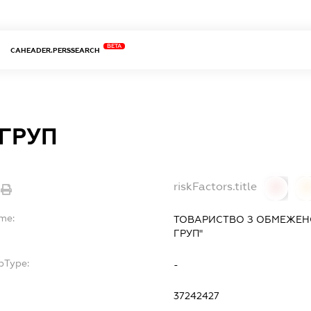
BETA
CAHEADER.PERSSEARCH
 ГРУП
riskFactors.title
0
ame:
ТОВАРИСТВО З ОБМЕЖЕН
ГРУП"
bType:
-
37242427