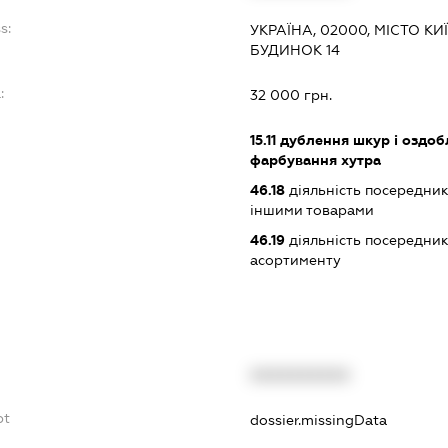
s:
УКРАЇНА, 02000, МІСТО К
БУДИНОК 14
:
32 000 грн.
15.11
дублення шкур і оздобл
фарбування хутра
46.18
діяльність посередникі
іншими товарами
46.19
діяльність посередник
асортименту
XXXXXXXXXX
bt
dossier.missingData