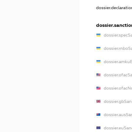
dossier.declarati
dossier.sanctio
dossier.specS
dossier.rnboS
dossier.amkuB
dossier.ofacS
dossier.ofac
dossier.gbSan
dossier.ausSa
dossier.euSan