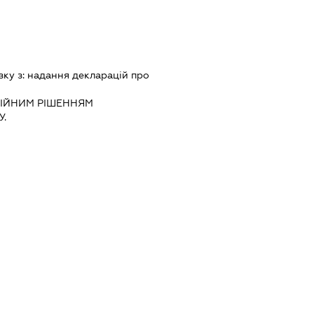
зку з:
надання декларацiй про
IЙНИМ РIШЕННЯМ
.