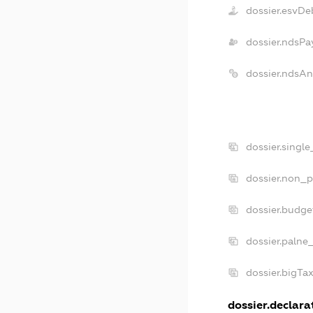
dossier.esvDe
dossier.ndsPa
dossier.ndsAn
dossier.singl
dossier.non_p
dossier.budge
dossier.palne
dossier.bigTa
dossier.declarat