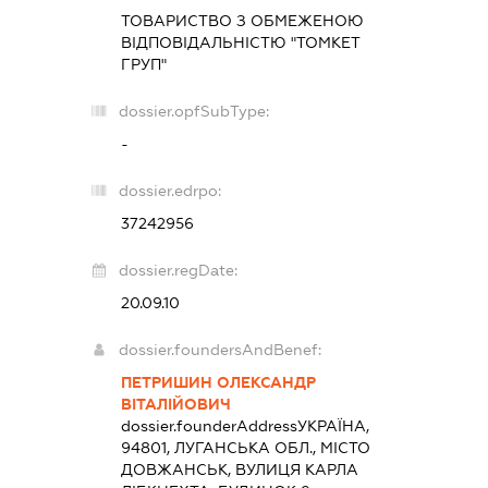
ТОВАРИСТВО З ОБМЕЖЕНОЮ
ВІДПОВІДАЛЬНІСТЮ "ТОМКЕТ
ГРУП"
dossier.opfSubType:
-
dossier.edrpo:
37242956
dossier.regDate:
20.09.10
dossier.foundersAndBenef:
ПЕТРИШИН ОЛЕКСАНДР
ВІТАЛІЙОВИЧ
dossier.founderAddress
УКРАЇНА,
94801, ЛУГАНСЬКА ОБЛ., МІСТО
ДОВЖАНСЬК, ВУЛИЦЯ КАРЛА