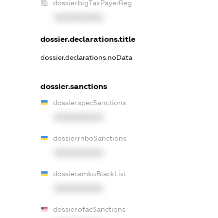
dossier.bigTaxPayerReg
XXXXXXXXXX
dossier.declarations.title
dossier.declarations.noData
dossier.sanctions
dossier.specSanctions
XXXXXXXXXX
dossier.rnboSanctions
XXXXXXXXXX
dossier.amkuBlackList
XXXXXXXXXX
dossier.ofacSanctions