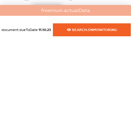
XXXXXXXXXX
freemium.actualData
dossier.commercial_info.website
XXXXXXXXXX
document.dueToDate
11.10.25
SEARCH.ONMONITORING
dossier.commercial_info.activity
XXXXXXXXXX
freemium.exampleText_1
freemium.exampleText_2
freemium.anonymousPerSearch2
FREEMIUM.DETAILS
FREEMIUM.REGISTER