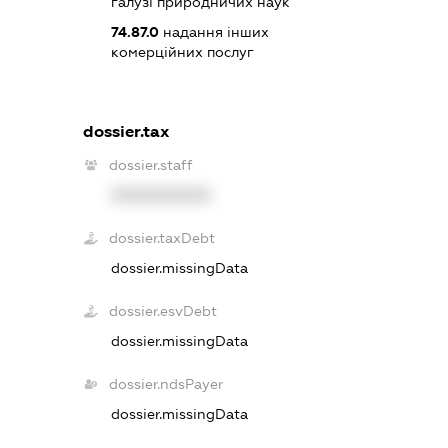
галузі природничих наук
74.87.0
надання інших
комерційних послуг
dossier.tax
dossier.staff
XXXXXXXXXX
dossier.taxDebt
dossier.missingData
dossier.esvDebt
dossier.missingData
dossier.ndsPayer
dossier.missingData