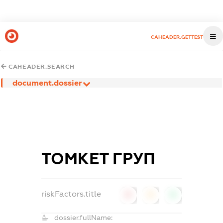
CAHEADER.GETTEST
CAHEADER.SEARCH
document.dossier
ТОМКЕТ ГРУП
riskFactors.title
0
0
0
dossier.fullName: