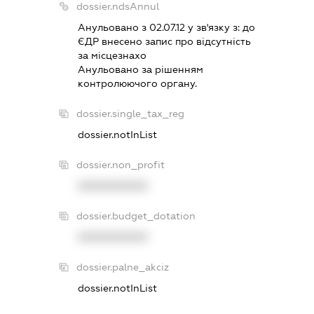
dossier.ndsAnnul
Анульовано з 02.07.12 у зв'язку з:
до
ЄДР внесено запис про вiдсутнiсть
за мiсцезнахо
Анульовано за рiшенням
контролюючого органу.
dossier.single_tax_reg
dossier.notInList
dossier.non_profit
XXXXXXXXXX
dossier.budget_dotation
XXXXXXXXXX
dossier.palne_akciz
dossier.notInList