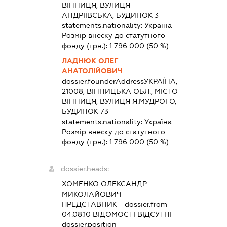
ВІННИЦЯ, ВУЛИЦЯ
АНДРІЇВСЬКА, БУДИНОК 3
statements.nationality:
Україна
Розмір внеску до статутного
фонду (грн.):
1 796 000
(50 %)
ЛАДНЮК ОЛЕГ
АНАТОЛІЙОВИЧ
dossier.founderAddress
УКРАЇНА,
21008, ВІННИЦЬКА ОБЛ., МІСТО
ВІННИЦЯ, ВУЛИЦЯ Я.МУДРОГО,
БУДИНОК 73
statements.nationality:
Україна
Розмір внеску до статутного
фонду (грн.):
1 796 000
(50 %)
dossier.heads:
ХОМЕНКО ОЛЕКСАНДР
МИКОЛАЙОВИЧ
-
ПРЕДСТАВНИК
- dossier.from
04.08.10
ВІДОМОСТІ ВІДСУТНІ
dossier.position -