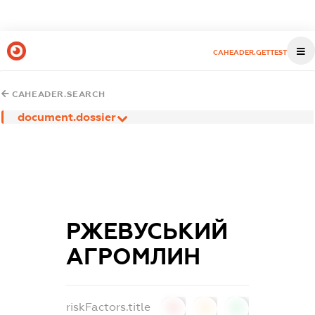
CAHEADER.GETTEST
CAHEADER.SEARCH
document.dossier
РЖЕВУСЬКИЙ
АГРОМЛИН
riskFactors.title
0
0
0