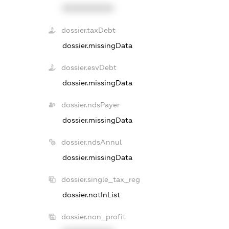
XXXXXXXXXX
dossier.taxDebt
dossier.missingData
dossier.esvDebt
dossier.missingData
dossier.ndsPayer
dossier.missingData
dossier.ndsAnnul
dossier.missingData
dossier.single_tax_reg
dossier.notInList
dossier.non_profit