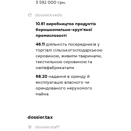
3 592 000 грн.
dossier.kveds:
10.61
виробництво продуктів
борошномельно-круп'яної
промисловості
46.11
діяльність посередників у
торгівлі сільськогосподарською
сировиною, живими тваринами,
текстильною сировиною та
напівфабрикатами
68.20
надання в оренду й
експлуатацію власного чи
орендованого нерухомого
майна
dossier.tax
dossier.staff