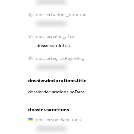
XXXXXXXXXX
dossier.budget_dotation
XXXXXXXXXX
dossier.palne_akciz
dossier.notInList
dossier.bigTaxPayerReg
XXXXXXXXXX
dossier.declarations.title
dossier.declarations.noData
dossier.sanctions
dossier.specSanctions
XXXXXXXXXX