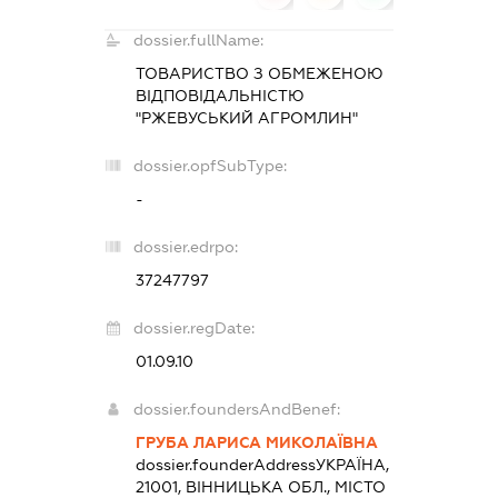
dossier.fullName:
ТОВАРИСТВО З ОБМЕЖЕНОЮ
ВІДПОВІДАЛЬНІСТЮ
"РЖЕВУСЬКИЙ АГРОМЛИН"
dossier.opfSubType:
-
dossier.edrpo:
37247797
dossier.regDate:
01.09.10
dossier.foundersAndBenef:
ГРУБА ЛАРИСА МИКОЛАЇВНА
dossier.founderAddress
УКРАЇНА,
21001, ВІННИЦЬКА ОБЛ., МІСТО