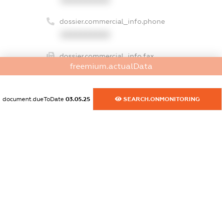
dossier.commercial_info.phone
XXXXXXXXXX
dossier.commercial_info.fax
freemium.actualData
XXXXXXXXXX
dossier.commercial_info.email
document.dueToDate
03.05.25
SEARCH.ONMONITORING
XXXXXXXXXX
dossier.commercial_info.website
XXXXXXXXXX
dossier.commercial_info.activity
XXXXXXXXXX
freemium.exampleText_1