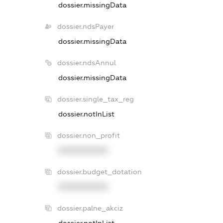
dossier.missingData
dossier.ndsPayer
dossier.missingData
dossier.ndsAnnul
dossier.missingData
dossier.single_tax_reg
dossier.notInList
dossier.non_profit
XXXXXXXXXX
dossier.budget_dotation
XXXXXXXXXX
dossier.palne_akciz