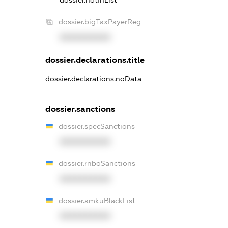
dossier.notInList
dossier.bigTaxPayerReg
XXXXXXXXXX
dossier.declarations.title
dossier.declarations.noData
dossier.sanctions
dossier.specSanctions
XXXXXXXXXX
dossier.rnboSanctions
XXXXXXXXXX
dossier.amkuBlackList
XXXXXXXXXX