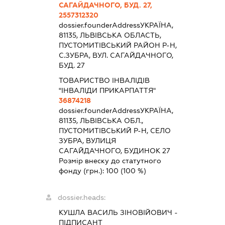
САГАЙДАЧНОГО, БУД. 27,
2557312320
dossier.founderAddress
УКРАЇНА,
81135, ЛЬВIВСЬКА ОБЛАСТЬ,
ПУСТОМИТIВСЬКИЙ РАЙОН Р-Н,
С.ЗУБРА, ВУЛ. САГАЙДАЧНОГО,
БУД. 27
ТОВАРИСТВО ІНВАЛІДІВ
"ІНВАЛІДИ ПРИКАРПАТТЯ"
36874218
dossier.founderAddress
УКРАЇНА,
81135, ЛЬВІВСЬКА ОБЛ.,
ПУСТОМИТІВСЬКИЙ Р-Н, СЕЛО
ЗУБРА, ВУЛИЦЯ
САГАЙДАЧНОГО, БУДИНОК 27
Розмір внеску до статутного
фонду (грн.):
100
(100 %)
dossier.heads:
КУШЛА ВАСИЛЬ ЗІНОВІЙОВИЧ
-
ПІДПИСАНТ