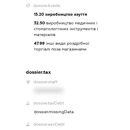
dossier.kveds:
15.20
виробництво взуття
32.50
виробництво медичних і
стоматологічних інструментів і
матеріалів
47.99
інші види роздрібної
торгівлі поза магазинами
dossier.tax
dossier.staff
XXXXXXXXXX
dossier.taxDebt
dossier.missingData
dossier.esvDebt