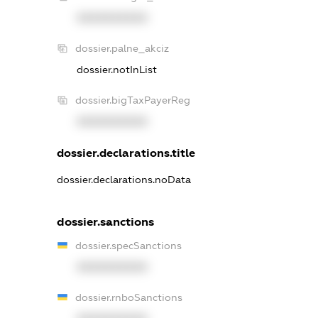
XXXXXXXXXX
dossier.palne_akciz
dossier.notInList
dossier.bigTaxPayerReg
XXXXXXXXXX
dossier.declarations.title
dossier.declarations.noData
dossier.sanctions
dossier.specSanctions
XXXXXXXXXX
dossier.rnboSanctions