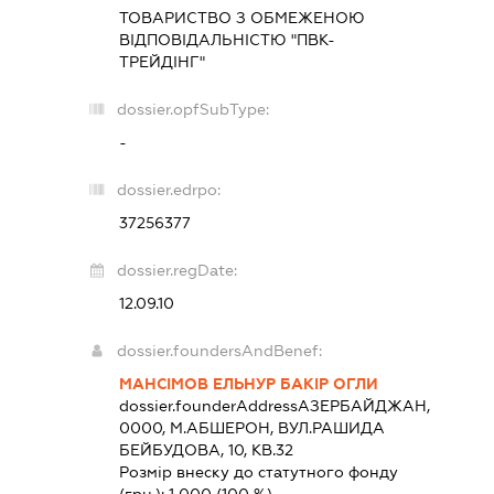
ТОВАРИСТВО З ОБМЕЖЕНОЮ
ВІДПОВІДАЛЬНІСТЮ "ПВК-
ТРЕЙДІНГ"
dossier.opfSubType:
-
dossier.edrpo:
37256377
dossier.regDate:
12.09.10
dossier.foundersAndBenef:
МАНСІМОВ ЕЛЬНУР БАКІР ОГЛИ
dossier.founderAddress
АЗЕРБАЙДЖАН,
0000, М.АБШЕРОН, ВУЛ.РАШИДА
БЕЙБУДОВА, 10, КВ.32
Розмір внеску до статутного фонду