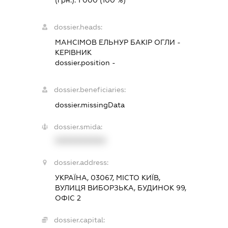
(грн.):
1 000
(100 %)
dossier.heads:
МАНСІМОВ ЕЛЬНУР БАКІР ОГЛИ
-
КЕРІВНИК
dossier.position -
dossier.beneficiaries:
dossier.missingData
dossier.smida:
XXXXXXXXXX
dossier.address:
УКРАЇНА, 03067, МІСТО КИЇВ,
ВУЛИЦЯ ВИБОРЗЬКА, БУДИНОК 99,
ОФІС 2
dossier.capital: