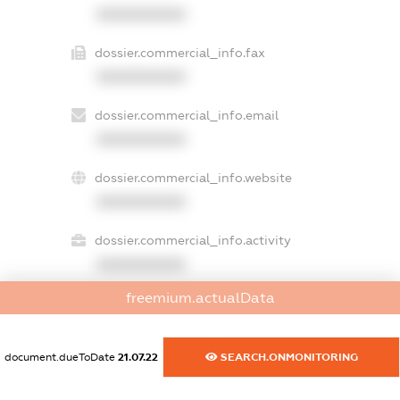
XXXXXXXXXX
dossier.commercial_info.fax
XXXXXXXXXX
dossier.commercial_info.email
XXXXXXXXXX
dossier.commercial_info.website
XXXXXXXXXX
dossier.commercial_info.activity
XXXXXXXXXX
freemium.actualData
freemium.exampleText_1
freemium.exampleText_2
document.dueToDate
21.07.22
SEARCH.ONMONITORING
freemium.anonymousPerSearch2