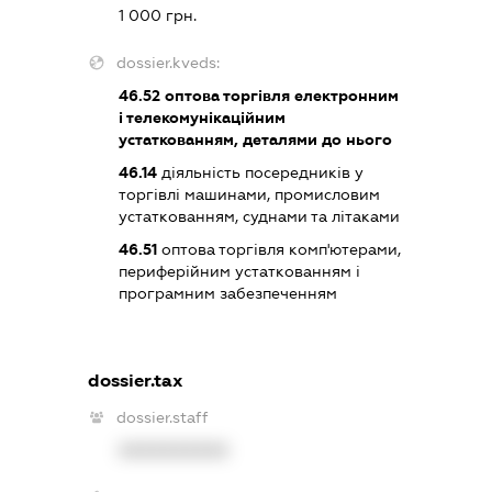
1 000 грн.
dossier.kveds:
46.52
оптова торгівля електронним
і телекомунікаційним
устаткованням, деталями до нього
46.14
діяльність посередників у
торгівлі машинами, промисловим
устаткованням, суднами та літаками
46.51
оптова торгівля комп'ютерами,
периферійним устаткованням і
програмним забезпеченням
dossier.tax
dossier.staff
XXXXXXXXXX