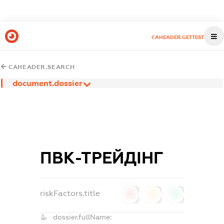
CAHEADER.GETTEST
CAHEADER.SEARCH
document.dossier
ПВК-ТРЕЙДІНГ
riskFactors.title
0
0
0
dossier.fullName: