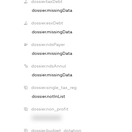
dossier.taxDebt
dossier.missingData
dossier.esvDebt
dossier.missingData
dossier.ndsPayer
dossier.missingData
dossier.ndsAnnul
dossier.missingData
dossier.single_tax_reg
dossier.notInList
dossier.non_profit
XXXXXXXXXX
dossier.budget_dotation