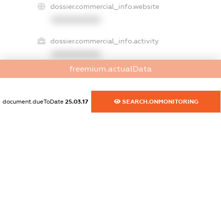
dossier.commercial_info.website
XXXXXXXXXX
dossier.commercial_info.activity
XXXXXXXXXX
freemium.actualData
freemium.exampleText_1
document.dueToDate
25.03.17
SEARCH.ONMONITORING
freemium.exampleText_2
freemium.anonymousPerSearch2
FREEMIUM.DETAILS
FREEMIUM.REGISTER