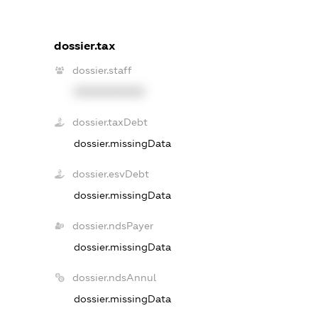
dossier.tax
dossier.staff
XXXXXXXXXX
dossier.taxDebt
dossier.missingData
dossier.esvDebt
dossier.missingData
dossier.ndsPayer
dossier.missingData
dossier.ndsAnnul
dossier.missingData