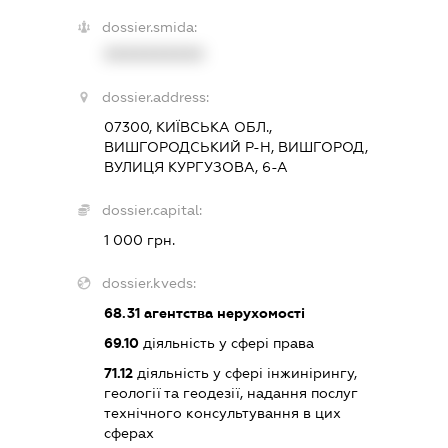
dossier.smida:
XXXXXXXXXX
dossier.address:
07300, КИЇВСЬКА ОБЛ.,
ВИШГОРОДСЬКИЙ Р-Н, ВИШГОРОД,
ВУЛИЦЯ КУРГУЗОВА, 6-А
dossier.capital:
1 000 грн.
dossier.kveds:
68.31
агентства нерухомості
69.10
діяльність у сфері права
71.12
діяльність у сфері інжинірингу,
геології та геодезії, надання послуг
технічного консультування в цих
сферах