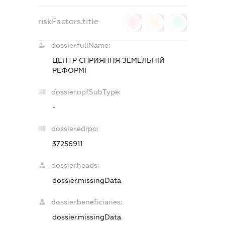
riskFactors.title
0
0
0
dossier.fullName:
ЦЕНТР СПРИЯННЯ ЗЕМЕЛЬНІЙ
РЕФОРМІ
dossier.opfSubType:
-
dossier.edrpo:
37256911
dossier.heads:
dossier.missingData
dossier.beneficiaries:
dossier.missingData