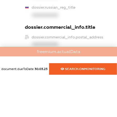
dossier.russian_reg_title
XXXXXXXXXX
dossier.commercial_info.title
dossier.commercial_info.postal_address
XXXXXXXXXX
freemium.actualData
dossier.commercial_info.phone
XXXXXXXXXX
document.dueToDate
30.03.23
SEARCH.ONMONITORING
dossier.commercial_info.fax
XXXXXXXXXX
dossier.commercial_info.email
XXXXXXXXXX
dossier.commercial_info.website