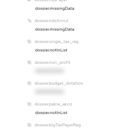
dossier.missingData
dossier.ndsAnnul
dossier.missingData
dossier.single_tax_reg
dossier.notInList
dossier.non_profit
XXXXXXXXXX
dossier.budget_dotation
XXXXXXXXXX
dossier.palne_akciz
dossier.notInList
dossier.bigTaxPayerReg