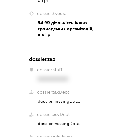
0 грн.
dossier.kveds:
94.99
діяльність інших
громадських організацій,
н.в.і.у.
dossier.tax
dossier.staff
XXXXXXXXXX
dossier.taxDebt
dossier.missingData
dossier.esvDebt
dossier.missingData
dossier.ndsPayer