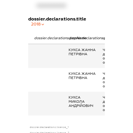
XXXXXXXXXX
dossier.declarations.title
2018
dossier.declarations.pepName
dossier.declarations.personName
dossier.declarati
КУКСА ЖАННА
Членство суб’єкт
ПЕТРІВНА
декларування в
організаціях та ї
органах
КУКСА ЖАННА
Членство суб’єкт
ПЕТРІВНА
декларування в
організаціях та ї
органах
КУКСА
Членство суб’єкт
МИКОЛА
декларування в
АНДРІЙОВИЧ
організаціях та ї
органах
dossier.declarations.license_1
dossier.declarations.license_2