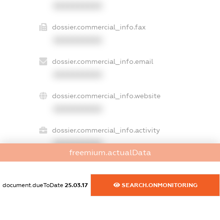
XXXXXXXXXX
dossier.commercial_info.fax
XXXXXXXXXX
dossier.commercial_info.email
XXXXXXXXXX
dossier.commercial_info.website
XXXXXXXXXX
dossier.commercial_info.activity
XXXXXXXXXX
freemium.actualData
document.dueToDate
25.03.17
SEARCH.ONMONITORING
freemium.exampleText_1
freemium.exampleText_2
freemium.anonymousPerSearch2