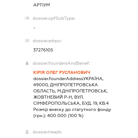
АРТІУМ
dossier.opfSubType:
-
dossier.edrpo:
37276105
dossier.foundersAndBenef:
КІРІЯ ОЛЕГ РУСЛАНОВИЧ
dossier.founderAddress
УКРАЇНА,
49000, ДНIПРОПЕТРОВСЬКА
ОБЛАСТЬ, М.ДНІПРОПЕТРОВСЬК,
ЖОВТНЕВИЙ Р-Н, ВУЛ.
СІМФЕРОПОЛЬСЬКА, БУД. 19, КВ.4
Розмір внеску до статутного фонду
(грн.):
400 000
(100 %)
dossier.heads: