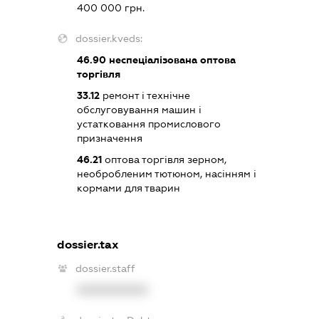
400 000 грн.
dossier.kveds:
46.90
неспеціалізована оптова
торгівля
33.12
ремонт і технічне
обслуговування машин і
устатковання промислового
призначення
46.21
оптова торгівля зерном,
необробленим тютюном, насінням і
кормами для тварин
dossier.tax
dossier.staff
XXXXXXXXXX