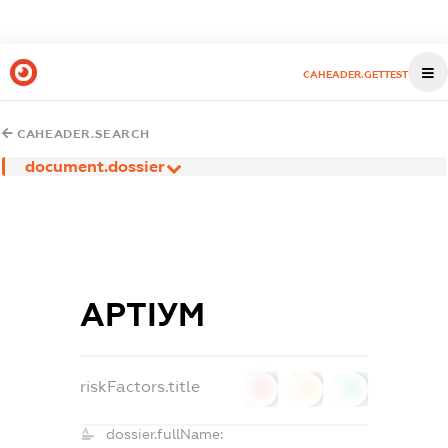
CAHEADER.GETTEST
CAHEADER.SEARCH
document.dossier
АРТІУМ
riskFactors.title
0
0
0
dossier.fullName: