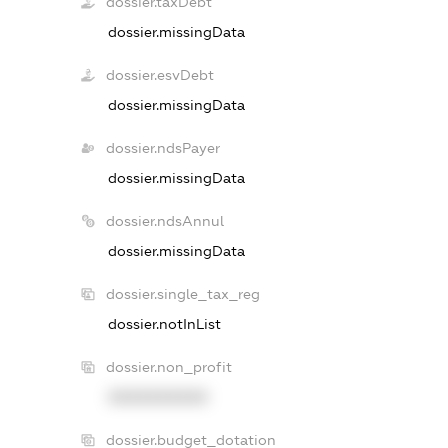
dossier.taxDebt
dossier.missingData
dossier.esvDebt
dossier.missingData
dossier.ndsPayer
dossier.missingData
dossier.ndsAnnul
dossier.missingData
dossier.single_tax_reg
dossier.notInList
dossier.non_profit
XXXXXXXXXX
dossier.budget_dotation