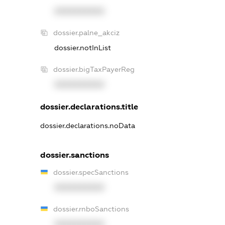
XXXXXXXXXX
dossier.palne_akciz
dossier.notInList
dossier.bigTaxPayerReg
XXXXXXXXXX
dossier.declarations.title
dossier.declarations.noData
dossier.sanctions
dossier.specSanctions
XXXXXXXXXX
dossier.rnboSanctions
XXXXXXXXXX