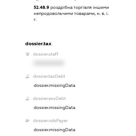
52.48.9
роздрібна торгівля іншими
непродовольчими товарами, н. в. і.
г.
dossier.tax
dossier.staff
XXXXXXXXXX
dossier.taxDebt
dossier.missingData
dossier.esvDebt
dossier.missingData
dossier.ndsPayer
dossier.missingData