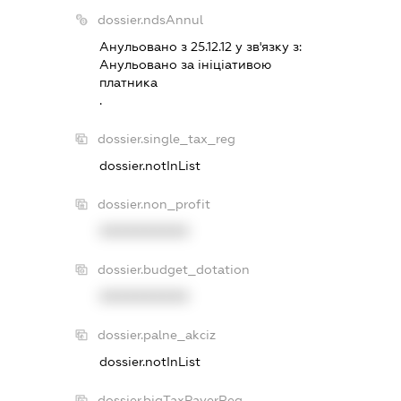
dossier.ndsAnnul
Анульовано з 25.12.12 у зв'язку з:
Анульовано за iнiцiативою
платника
.
dossier.single_tax_reg
dossier.notInList
dossier.non_profit
XXXXXXXXXX
dossier.budget_dotation
XXXXXXXXXX
dossier.palne_akciz
dossier.notInList
dossier.bigTaxPayerReg