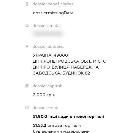
dossier.beneficiaries:
dossier.missingData
dossier.smida:
XXXXXXXXXX
dossier.address:
УКРАЇНА, 49000,
ДНІПРОПЕТРОВСЬКА ОБЛ., МІСТО
ДНІПРО, ВУЛИЦЯ НАБЕРЕЖНА
ЗАВОДСЬКА, БУДИНОК 82
dossier.capital:
2 000 грн.
dossier.kveds:
51.90.0
інші види оптової торгівлі
51.53.2
оптова торгівля
будівельними матеріалами