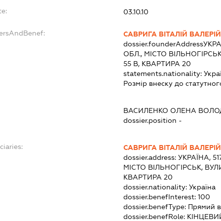
te:
03.10.10
dersAndBenef:
САВРИГА ВІТАЛІЙ ВАЛЕРІ
dossier.founderAddress
УКРА
ОБЛ., МІСТО ВІЛЬНОГІРС
55 В, КВАРТИРА 20
statements.nationality:
Укра
Розмір внеску до статутног
:
ВАСИЛЕНКО ОЛЕНА ВОЛО
dossier.position -
ciaries:
САВРИГА ВІТАЛІЙ ВАЛЕРІ
dossier.address:
УКРАЇНА, 5
МІСТО ВІЛЬНОГІРСЬК, ВУЛ
КВАРТИРА 20
dossier.nationality:
Україна
dossier.benefInterest:
100
dossier.benefType:
Прямий в
dossier.benefRole:
КІНЦЕВИ