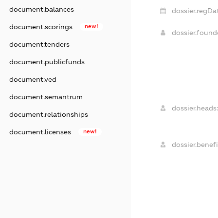
document.balances
dossier.regDa
document.scorings
new!
dossier.foun
document.tenders
document.publicfunds
document.ved
document.semantrum
dossier.heads
document.relationships
document.licenses
new!
dossier.benefi