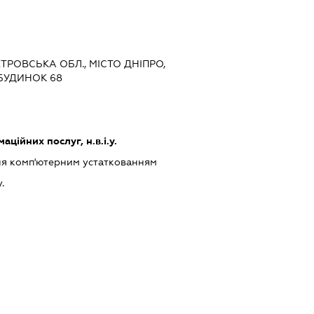
ЕТРОВСЬКА ОБЛ., МІСТО ДНІПРО,
 БУДИНОК 68
ційних послуг, н.в.і.у.
ння комп'ютерним устаткованням
.