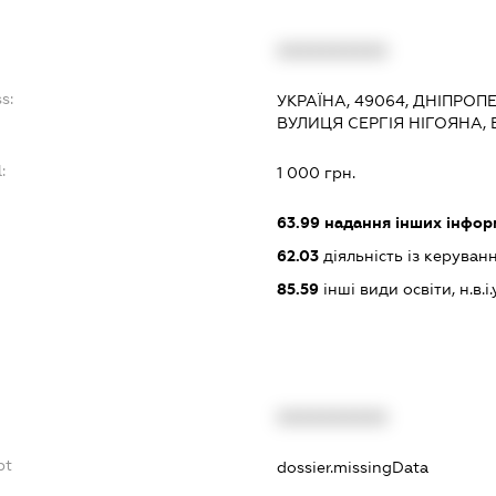
:
XXXXXXXXXX
s:
УКРАЇНА, 49064, ДНІПРОП
ВУЛИЦЯ СЕРГІЯ НІГОЯНА,
:
1 000 грн.
63.99
надання інших інформа
62.03
діяльність із керува
85.59
інші види освіти, н.в.і.у
XXXXXXXXXX
bt
dossier.missingData