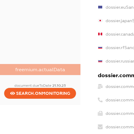
dossier.euSan
dossier.japan
dossier.cana
dossier.rfSan
dossier.russia
freemium.actualData
dossier.comm
document.dueToDate
21.10.23
dossier.comme
SEARCH.ONMONITORING
dossier.comm
dossier.comme
dossier.comme