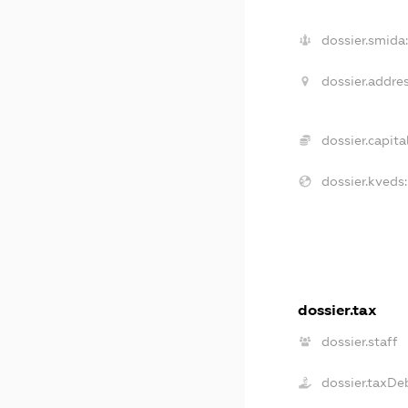
dossier.smida
dossier.addres
dossier.capital
dossier.kveds:
dossier.tax
dossier.staff
dossier.taxDe