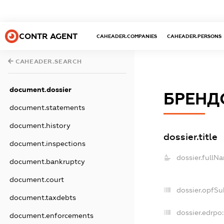
CONTR AGENT
CAHEADER.COMPANIES
CAHEADER.PERSONS
CAHEADER.SEARCH
document.dossier
БРЕНД
document.statements
document.history
dossier.title
document.inspections
dossier.fullN
document.bankruptcy
document.court
dossier.opfSu
document.taxdebts
dossier.edrpo:
document.enforcements