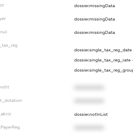
bt
dossier.missingData
yer
dossier.missingData
nnul
dossier.missingData
e_tax_reg
dossier.single_tax_reg_date 
dossier.single_tax_reg_rate 
dossier.single_tax_reg_grou
rofit
XXXXXXXXXX
et_dotation
XXXXXXXXXX
_akciz
dossier.notInList
axPayerReg
XXXXXXXXXX