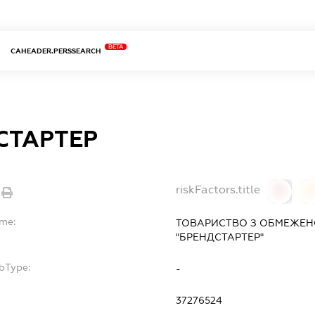
BETA
CAHEADER.PERSSEARCH
СТАРТЕР
riskFactors.title
0
ame:
ТОВАРИСТВО З ОБМЕЖЕН
"БРЕНДСТАРТЕР"
bType:
-
37276524