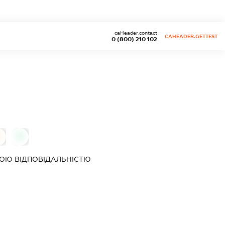
caHeader.contact
CAHEADER.GETTEST
0 (800) 210 102
0
0
ОЮ ВІДПОВІДАЛЬНІСТЮ