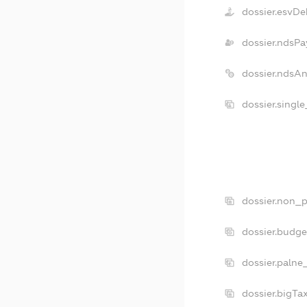
dossier.esvDe
dossier.ndsPa
dossier.ndsA
dossier.singl
dossier.non_p
dossier.budg
dossier.palne
dossier.bigT