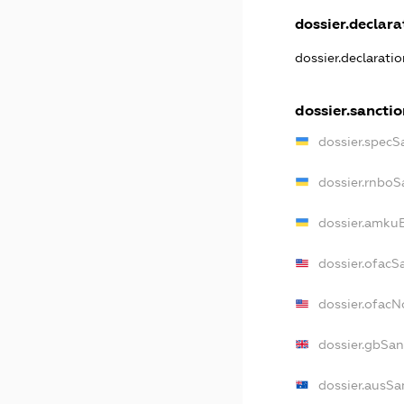
dossier.declarat
dossier.declarati
dossier.sancti
dossier.specS
dossier.rnboS
dossier.amkuB
dossier.ofacS
dossier.ofac
dossier.gbSan
dossier.ausSa