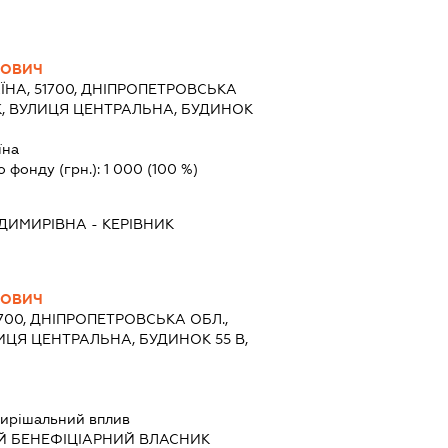
ЙОВИЧ
ЇНА, 51700, ДНІПРОПЕТРОВСЬКА
ЬК, ВУЛИЦЯ ЦЕНТРАЛЬНА, БУДИНОК
їна
о фонду (грн.):
1 000
(100 %)
ДИМИРІВНА
-
КЕРІВНИК
ЙОВИЧ
1700, ДНІПРОПЕТРОВСЬКА ОБЛ.,
ИЦЯ ЦЕНТРАЛЬНА, БУДИНОК 55 В,
ирішальний вплив
Й БЕНЕФІЦІАРНИЙ ВЛАСНИК