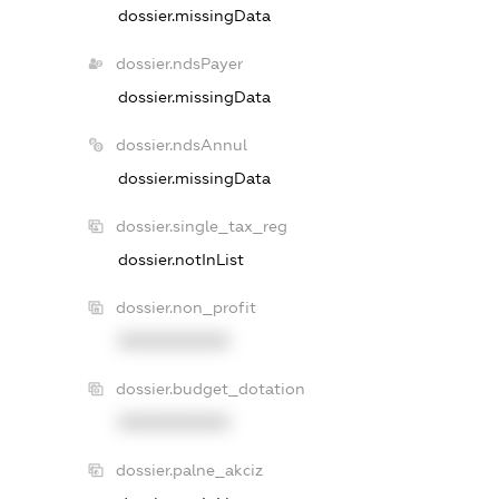
dossier.missingData
dossier.ndsPayer
dossier.missingData
dossier.ndsAnnul
dossier.missingData
dossier.single_tax_reg
dossier.notInList
dossier.non_profit
XXXXXXXXXX
dossier.budget_dotation
XXXXXXXXXX
dossier.palne_akciz