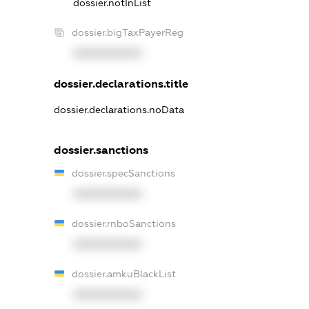
dossier.notInList
dossier.bigTaxPayerReg
XXXXXXXXXX
dossier.declarations.title
dossier.declarations.noData
dossier.sanctions
dossier.specSanctions
XXXXXXXXXX
dossier.rnboSanctions
XXXXXXXXXX
dossier.amkuBlackList
XXXXXXXXXX