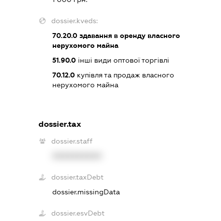
dossier.kveds:
70.20.0
здавання в оренду власного
нерухомого майна
51.90.0
інші види оптової торгівлі
70.12.0
купівля та продаж власного
нерухомого майна
dossier.tax
dossier.staff
XXXXXXXXXX
dossier.taxDebt
dossier.missingData
dossier.esvDebt