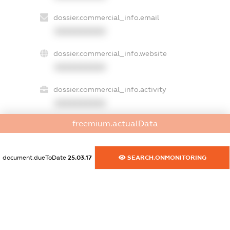
dossier.commercial_info.email
XXXXXXXXXX
dossier.commercial_info.website
XXXXXXXXXX
dossier.commercial_info.activity
XXXXXXXXXX
freemium.actualData
freemium.exampleText_1
freemium.exampleText_2
document.dueToDate
25.03.17
SEARCH.ONMONITORING
freemium.anonymousPerSearch2
FREEMIUM.DETAILS
FREEMIUM.REGISTER