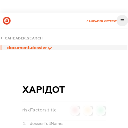
CAHEADER.GETTEST
CAHEADER.SEARCH
document.dossier
ХАРІДОТ
riskFactors.title
0
0
0
dossier.fullName: