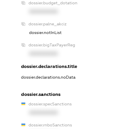
dossier.budget_dotation
XXXXXXXXXX
dossier.palne_akciz
dossier.notInList
dossier.bigTaxPayerReg
XXXXXXXXXX
dossier.declarations.title
dossier.declarations.noData
dossier.sanctions
dossier.specSanctions
XXXXXXXXXX
dossier.rnboSanctions