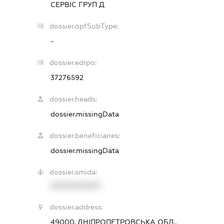
СЕРВІС ГРУП Д
dossier.opfSubType:
-
dossier.edrpo:
37276592
dossier.heads:
dossier.missingData
dossier.beneficiaries:
dossier.missingData
dossier.smida:
XXXXXXXXXX
dossier.address:
49000, ДНІПРОПЕТРОВСЬКА ОБЛ.,