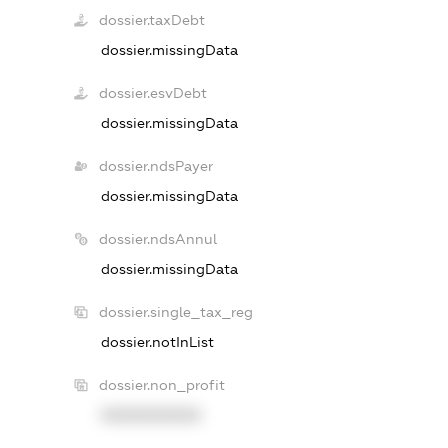
dossier.taxDebt
dossier.missingData
dossier.esvDebt
dossier.missingData
dossier.ndsPayer
dossier.missingData
dossier.ndsAnnul
dossier.missingData
dossier.single_tax_reg
dossier.notInList
dossier.non_profit
XXXXXXXXXX