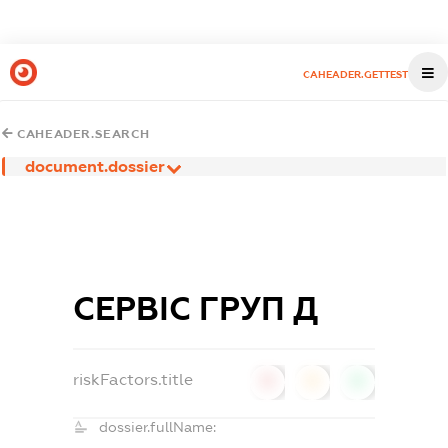
CAHEADER.GETTEST
CAHEADER.SEARCH
document.dossier
СЕРВІС ГРУП Д
riskFactors.title
0
0
0
dossier.fullName: