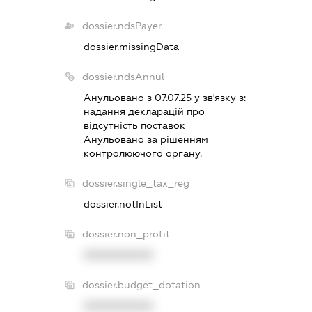
dossier.ndsPayer
dossier.missingData
dossier.ndsAnnul
Анульовано з 07.07.25 у зв'язку з:
надання декларацiй про
вiдсутнiсть поставок
Анульовано за рiшенням
контролюючого органу.
dossier.single_tax_reg
dossier.notInList
dossier.non_profit
XXXXXXXXXX
dossier.budget_dotation
XXXXXXXXXX