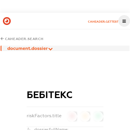
CAHEADER.GETTEST
CAHEADER.SEARCH
document.dossier
БЕБІТЕКС
riskFactors.title
0
0
0
dossier.fullName: