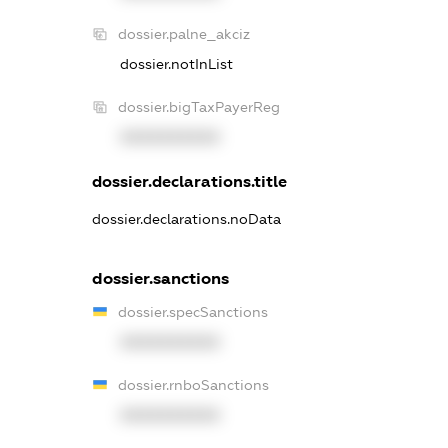
dossier.palne_akciz
dossier.notInList
dossier.bigTaxPayerReg
XXXXXXXXXX
dossier.declarations.title
dossier.declarations.noData
dossier.sanctions
dossier.specSanctions
XXXXXXXXXX
dossier.rnboSanctions
XXXXXXXXXX