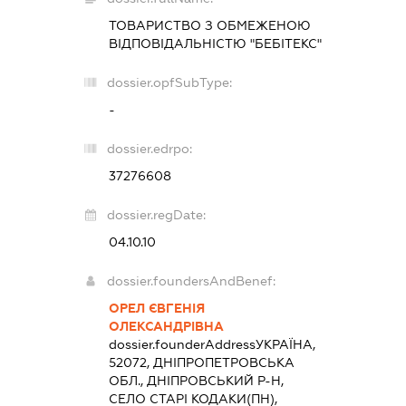
ТОВАРИСТВО З ОБМЕЖЕНОЮ
ВІДПОВІДАЛЬНІСТЮ "БЕБІТЕКС"
dossier.opfSubType:
-
dossier.edrpo:
37276608
dossier.regDate:
04.10.10
dossier.foundersAndBenef:
ОРЕЛ ЄВГЕНІЯ
ОЛЕКСАНДРІВНА
dossier.founderAddress
УКРАЇНА,
52072, ДНІПРОПЕТРОВСЬКА
ОБЛ., ДНІПРОВСЬКИЙ Р-Н,
СЕЛО СТАРІ КОДАКИ(ПН),