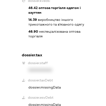
dossier.kveds:
46.42
оптова торгівля одягом і
взуттям
14.39
виробництво іншого
трикотажного та в'язаного одягу
46.90
неспеціалізована оптова
торгівля
dossier.tax
dossier.staff
XXXXXXXXXX
dossier.taxDebt
dossier.missingData
dossier.esvDebt
dossier.missingData