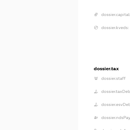
dossier.capital
dossier.kveds:
dossier.tax
dossier.staff
dossier.taxDeb
dossier.esvDe
dossier.ndsPa