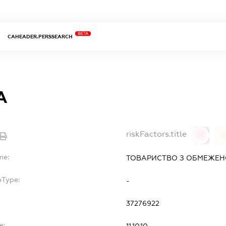
BETA
CAHEADER.PERSSEARCH
А
riskFactors.title
0
0
me:
ТОВАРИСТВО З ОБМЕЖЕН
bType:
-
37276922
e:
11.10.10