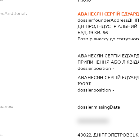
ersAndBenef:
АВАНЕСЯН СЕРГІЙ ЕДУАР
dossier.founderAddress
ДНІП
ДНІПРО, ІНДУСТРІАЛЬНИЙ
БУД. 19 КВ. 66
Розмір внеску до статутног
АВАНЕСЯН СЕРГІЙ ЕДУАР
ПРИПИНЕННЯ АБО ЛІКВІД
dossier.position -
АВАНЕСЯН СЕРГІЙ ЕДУАР
19.09.11
dossier.position -
iaries:
dossier.missingData
XXXXXXXXXX
s:
49022, ДНІПРОПЕТРОВСЬК