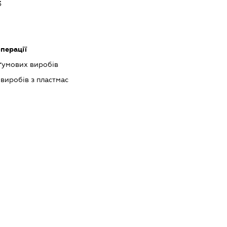
3
операції
ґумових виробів
виробів з пластмас