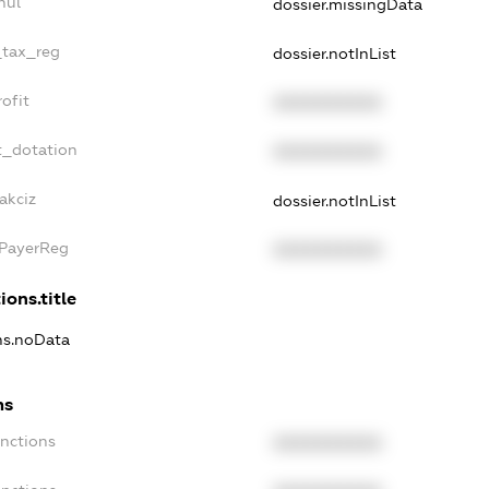
nul
dossier.missingData
_tax_reg
dossier.notInList
ofit
XXXXXXXXXX
t_dotation
XXXXXXXXXX
akciz
dossier.notInList
xPayerReg
XXXXXXXXXX
ions.title
ons.noData
ns
anctions
XXXXXXXXXX