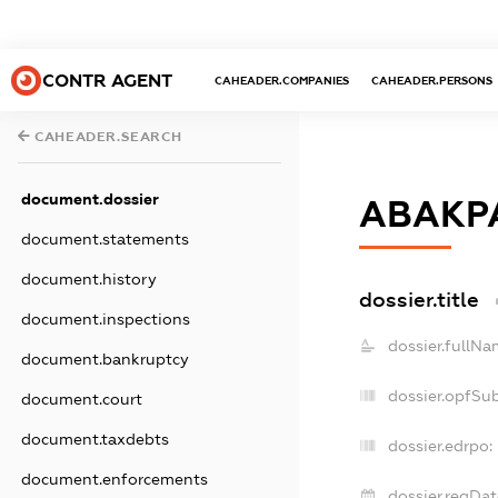
CONTR AGENT
CAHEADER.COMPANIES
CAHEADER.PERSONS
CAHEADER.SEARCH
document.dossier
АВАКР
document.statements
document.history
dossier.title
document.inspections
dossier.fullNa
document.bankruptcy
dossier.opfSu
document.court
document.taxdebts
dossier.edrpo:
document.enforcements
dossier.regDat