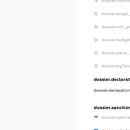
dossier.ndsAn
dossier.single
dossier.non_pr
dossier.budge
dossier.palne_
dossier.bigTa
dossier.declarat
dossier.declarati
dossier.sanctio
dossier.specS