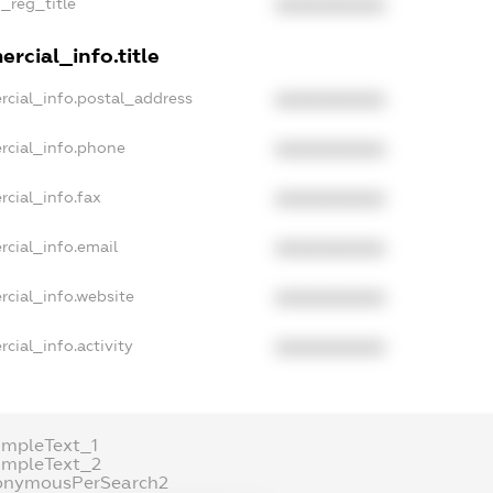
n_reg_title
XXXXXXXXXX
rcial_info.title
rcial_info.postal_address
XXXXXXXXXX
rcial_info.phone
XXXXXXXXXX
cial_info.fax
XXXXXXXXXX
rcial_info.email
XXXXXXXXXX
rcial_info.website
XXXXXXXXXX
cial_info.activity
XXXXXXXXXX
ampleText_1
ampleText_2
onymousPerSearch2