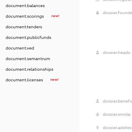
document.balances
dossier.found
document.scorings
new!
document.tenders
document.publicfunds
document.ved
dossier.heads:
document.semantrum
document.relationships
document.licenses
new!
dossier.benefic
dossier.smida:
dossier.addres