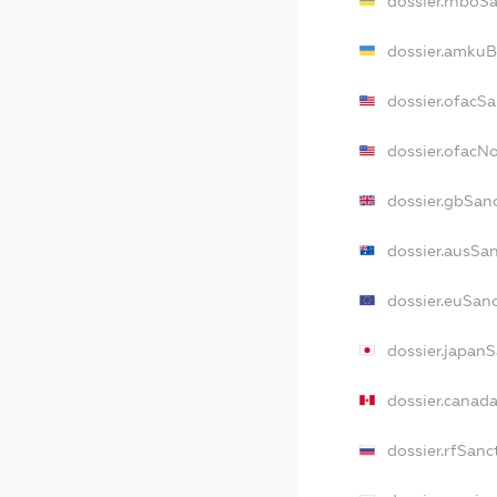
dossier.rnboS
dossier.amkuB
dossier.ofacS
dossier.ofacN
dossier.gbSan
dossier.ausSa
dossier.euSan
dossier.japan
dossier.canad
dossier.rfSanc