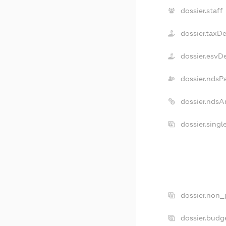
dossier.staff
dossier.taxD
dossier.esvD
dossier.ndsP
dossier.ndsA
dossier.sing
dossier.non_
dossier.budg