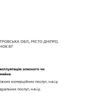
ЕТРОВСЬКА ОБЛ., МІСТО ДНІПРО,
НОК 87
ксплуатацію власного чи
 майна
них комерційних послуг, н.в.і.у.
альних послуг, н.в.і.у.