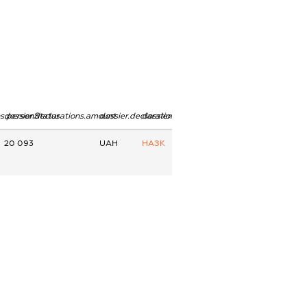
ns.personStatus
dossier.declarations.amount
dossier.declarations.currency
dossier.declarations.source
20 093
UAH
НАЗК