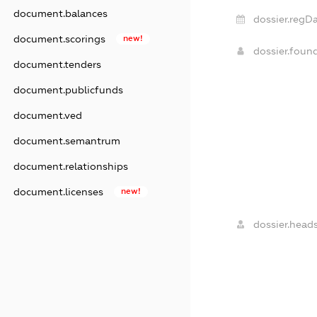
document.balances
dossier.regDa
document.scorings
new!
dossier.foun
document.tenders
document.publicfunds
document.ved
document.semantrum
document.relationships
document.licenses
new!
dossier.heads