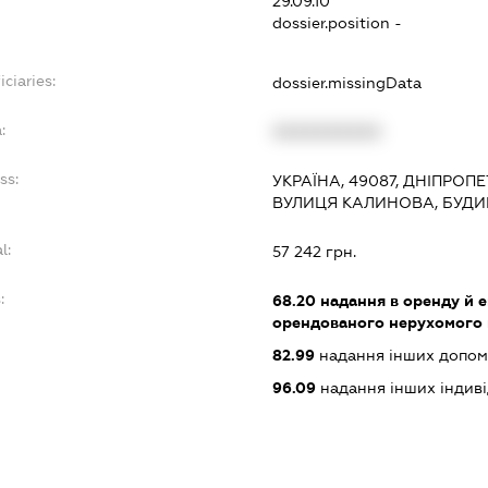
29.09.10
dossier.position -
ciaries:
dossier.missingData
:
XXXXXXXXXX
ss:
УКРАЇНА, 49087, ДНІПРОП
ВУЛИЦЯ КАЛИНОВА, БУДИ
l:
57 242 грн.
:
68.20
надання в оренду й е
орендованого нерухомого
82.99
надання інших допоміж
96.09
надання інших індивіду