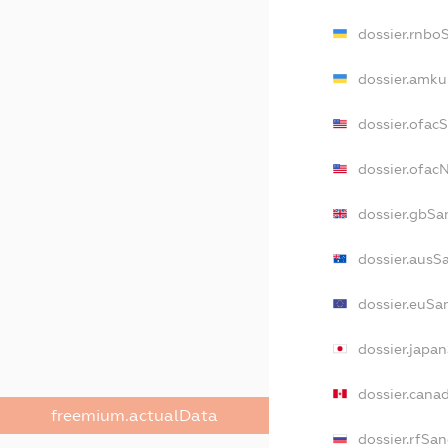
dossier.rnbo
dossier.amku
dossier.ofac
dossier.ofa
dossier.gbSa
dossier.ausS
dossier.euSa
dossier.japa
dossier.cana
freemium.actualData
dossier.rfSan