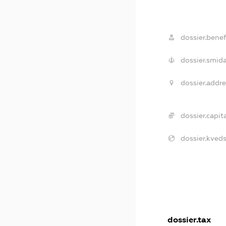
dossier.benefi
dossier.smida
dossier.addre
dossier.capita
dossier.kveds
dossier.tax