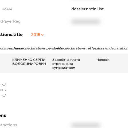
e_akciz
dossier.notInList
axPayerReg
XXXXXXXXXX
tions.title
2018
tions.pepName
dossier.declarations.personName
dossier.declarations.relType
dossier.declaratio
КЛИМЕНКО СЕРГІЙ
Заробітна плата
Чоловік
ВОЛОДИМИРОВИЧ
отримана за
сумісництвом
nse_1
nse_2
nse_3
ons
Sanctions
XXXXXXXXXX