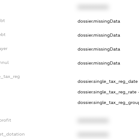
XXXXXXXXXX
ebt
dossier.missingData
ebt
dossier.missingData
ayer
dossier.missingData
nnul
dossier.missingData
le_tax_reg
dossier.single_tax_reg_date -
dossier.single_tax_reg_rate 
dossier.single_tax_reg_grou
profit
XXXXXXXXXX
et_dotation
XXXXXXXXXX