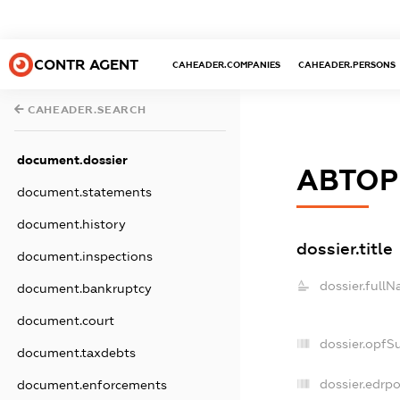
CONTR AGENT
CAHEADER.COMPANIES
CAHEADER.PERSONS
CAHEADER.SEARCH
document.dossier
АВТОР
document.statements
document.history
dossier.title
document.inspections
dossier.fullN
document.bankruptcy
document.court
dossier.opfS
document.taxdebts
dossier.edrpo
document.enforcements