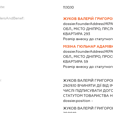
te:
11.10.10
dersAndBenef:
ЖУКОВ ВАЛЕРІЙ ГРИГОР
dossier.founderAddress
УКРА
ОБЛ., МІСТО ДНІПРО, ПР.
КВАРТИРА 293
Розмір внеску до статутног
МІЗІНА ГЮЛЬНАР АДАМІВ
dossier.founderAddress
УКРА
ОБЛ., МІСТО ДНІПРО, ПРОС
КВАРТИРА 59
Розмір внеску до статутног
:
ЖУКОВ ВАЛЕРІЙ ГРИГОР
29.09.10
ВЧИНЯТИ ДІЇ ВІД 
ЧИСЛІ ПІДПИСУВАТИ ДО
СТАТУТОМ ТОВАРИСТВА Н
dossier.position -
ЖУКОВ ВАЛЕРІЙ ГРИГОР