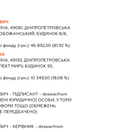
ОВИЧ
ЇНА, 49081, ДНІПРОПЕТРОВСЬКА
СЛОБОЖАНСЬКИЙ, БУДИНОК 8/4,
о фонду (грн.):
46 892,50
(81.92 %)
НА
ЇНА, 49130, ДНІПРОПЕТРОВСЬКА
ПЕКТ МИРУ, БУДИНОК 95,
о фонду (грн.):
10 349,50
(18.08 %)
ОВИЧ
-
ПІДПИСАНТ
- dossier.from
ІМЕНІ ЮРИДИЧНОЇ ОСОБИ, У ТОМУ
ГОВОРИ ТОЩО (ОБМЕЖЕНЬ
Е ПЕРЕДБАЧЕНО)
ОВИЧ
-
КЕРІВНИК
- dossier.from