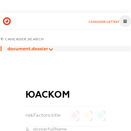
CAHEADER.GETTEST
CAHEADER.SEARCH
document.dossier
ЮАСКОМ
riskFactors.title
0
0
0
dossier.fullName: