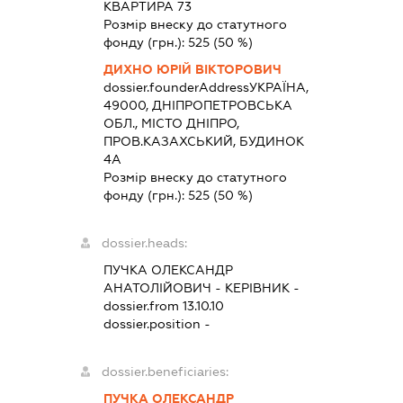
КВАРТИРА 73
Розмір внеску до статутного
фонду (грн.):
525
(50 %)
ДИХНО ЮРІЙ ВІКТОРОВИЧ
dossier.founderAddress
УКРАЇНА,
49000, ДНІПРОПЕТРОВСЬКА
ОБЛ., МІСТО ДНІПРО,
ПРОВ.КАЗАХСЬКИЙ, БУДИНОК
4А
Розмір внеску до статутного
фонду (грн.):
525
(50 %)
dossier.heads:
ПУЧКА ОЛЕКСАНДР
АНАТОЛІЙОВИЧ
-
КЕРІВНИК
-
dossier.from 13.10.10
dossier.position -
dossier.beneficiaries:
ПУЧКА ОЛЕКСАНДР