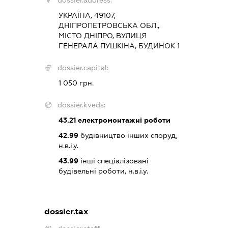
dossier.address:
УКРАЇНА, 49107,
ДНІПРОПЕТРОВСЬКА ОБЛ.,
МІСТО ДНІПРО, ВУЛИЦЯ
ГЕНЕРАЛА ПУШКІНА, БУДИНОК 1
dossier.capital:
1 050 грн.
dossier.kveds:
43.21
електромонтажні роботи
42.99
будівництво інших споруд,
н.в.і.у.
43.99
інші спеціалізовані
будівельні роботи, н.в.і.у.
dossier.tax