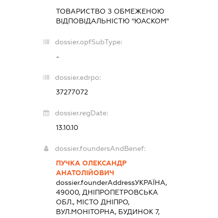
ТОВАРИСТВО З ОБМЕЖЕНОЮ
ВІДПОВІДАЛЬНІСТЮ "ЮАСКОМ"
dossier.opfSubType:
-
dossier.edrpo:
37277072
dossier.regDate:
13.10.10
dossier.foundersAndBenef:
ПУЧКА ОЛЕКСАНДР
АНАТОЛІЙОВИЧ
dossier.founderAddress
УКРАЇНА,
49000, ДНІПРОПЕТРОВСЬКА
ОБЛ., МІСТО ДНІПРО,
ВУЛ.МОНІТОРНА, БУДИНОК 7,