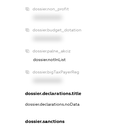
dossier.non_profit
XXXXXXXXXX
dossier.budget_dotation
XXXXXXXXXX
dossier.palne_akciz
dossier.notInList
dossier.bigTaxPayerReg
XXXXXXXXXX
dossier.declarations.title
dossier.declarations.noData
dossier.sanctions