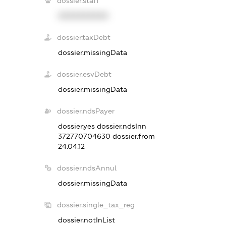
dossier.staff
XXXXXXXXXX
dossier.taxDebt
dossier.missingData
dossier.esvDebt
dossier.missingData
dossier.ndsPayer
dossier.yes
dossier.ndsInn
372770704630
dossier.from
24.04.12
dossier.ndsAnnul
dossier.missingData
dossier.single_tax_reg
dossier.notInList