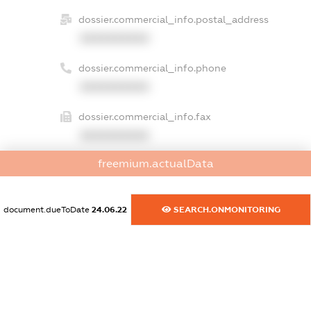
dossier.commercial_info.postal_address
XXXXXXXXXX
dossier.commercial_info.phone
XXXXXXXXXX
dossier.commercial_info.fax
XXXXXXXXXX
freemium.actualData
dossier.commercial_info.email
XXXXXXXXXX
document.dueToDate
24.06.22
SEARCH.ONMONITORING
dossier.commercial_info.website
XXXXXXXXXX
dossier.commercial_info.activity
XXXXXXXXXX