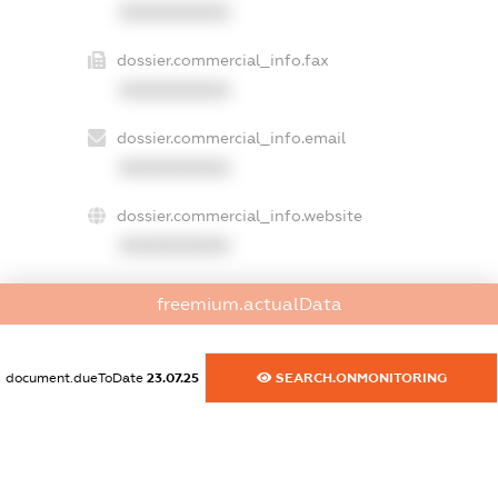
XXXXXXXXXX
dossier.commercial_info.fax
XXXXXXXXXX
dossier.commercial_info.email
XXXXXXXXXX
dossier.commercial_info.website
XXXXXXXXXX
dossier.commercial_info.activity
freemium.actualData
XXXXXXXXXX
document.dueToDate
23.07.25
SEARCH.ONMONITORING
freemium.exampleText_1
freemium.exampleText_2
freemium.anonymousPerSearch2
FREEMIUM.DETAILS