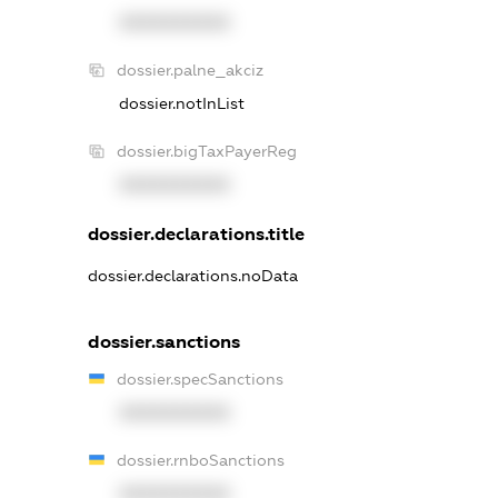
XXXXXXXXXX
dossier.palne_akciz
dossier.notInList
dossier.bigTaxPayerReg
XXXXXXXXXX
dossier.declarations.title
dossier.declarations.noData
dossier.sanctions
dossier.specSanctions
XXXXXXXXXX
dossier.rnboSanctions
XXXXXXXXXX