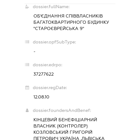
dossier.fullName:
ОБ'ЄДНАННЯ СПІВВЛАСНИКІВ
БАГАТОКВАРТИРНОГО БУДИНКУ
"СТАРОЄВРЕЙСЬКА 9"
dossier.opfSubType:
-
dossier.edrpo:
37277622
dossier.regDate:
12.08.10
dossier.foundersAndBenef:
КІНЦЕВИЙ БЕНЕФІЦІАРНИЙ
ВЛАСНИК (КОНТРОЛЕР)
КОЗЛОВСЬКИЙ ГРИГОРІЙ
ПЕТРОВИЧ УКРАЇНА ,ЛЬВІСЬКА