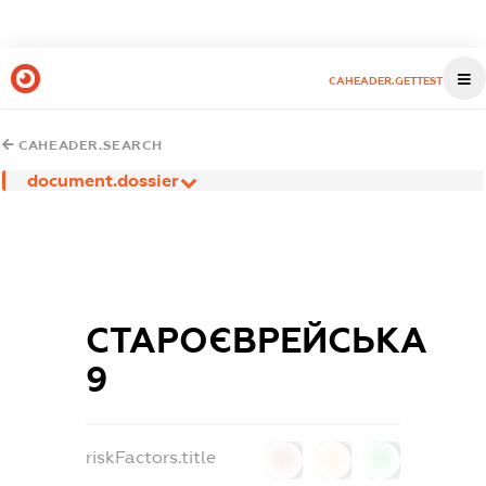
CAHEADER.GETTEST
CAHEADER.SEARCH
document.dossier
СТАРОЄВРЕЙСЬКА
9
riskFactors.title
0
0
0