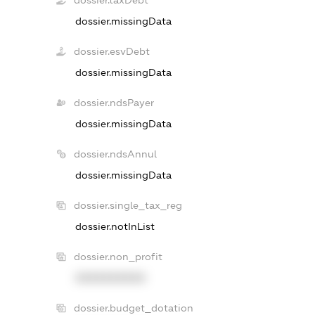
dossier.taxDebt
dossier.missingData
dossier.esvDebt
dossier.missingData
dossier.ndsPayer
dossier.missingData
dossier.ndsAnnul
dossier.missingData
dossier.single_tax_reg
dossier.notInList
dossier.non_profit
XXXXXXXXXX
dossier.budget_dotation