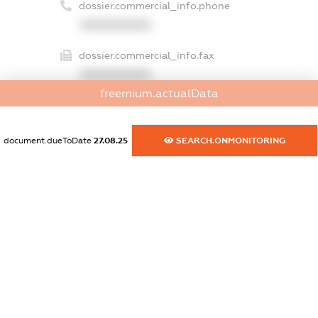
dossier.commercial_info.phone
XXXXXXXXXX
dossier.commercial_info.fax
XXXXXXXXXX
freemium.actualData
dossier.commercial_info.email
XXXXXXXXXX
document.dueToDate
27.08.25
SEARCH.ONMONITORING
dossier.commercial_info.website
XXXXXXXXXX
dossier.commercial_info.activity
XXXXXXXXXX
freemium.exampleText_1
freemium.exampleText_2
freemium.anonymousPerSearch2