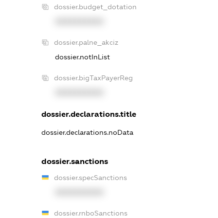
dossier.budget_dotation
XXXXXXXXXX
dossier.palne_akciz
dossier.notInList
dossier.bigTaxPayerReg
XXXXXXXXXX
dossier.declarations.title
dossier.declarations.noData
dossier.sanctions
dossier.specSanctions
XXXXXXXXXX
dossier.rnboSanctions