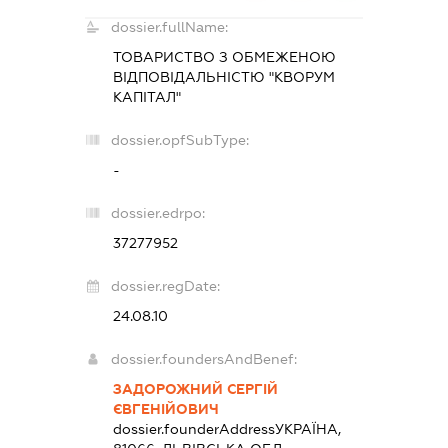
dossier.fullName:
ТОВАРИСТВО З ОБМЕЖЕНОЮ
ВІДПОВІДАЛЬНІСТЮ "КВОРУМ
КАПІТАЛ"
dossier.opfSubType:
-
dossier.edrpo:
37277952
dossier.regDate:
24.08.10
dossier.foundersAndBenef:
ЗАДОРОЖНИЙ СЕРГІЙ
ЄВГЕНІЙОВИЧ
dossier.founderAddress
УКРАЇНА,