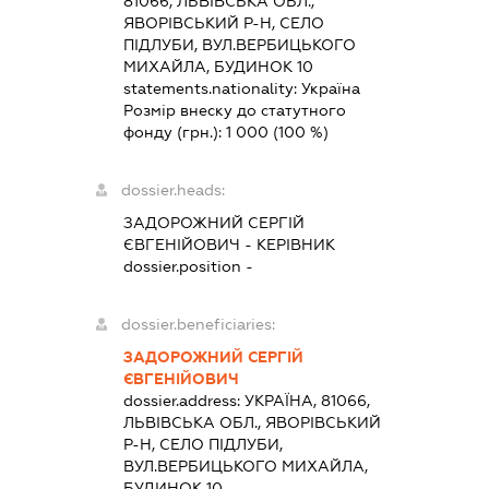
81066, ЛЬВІВСЬКА ОБЛ.,
ЯВОРІВСЬКИЙ Р-Н, СЕЛО
ПІДЛУБИ, ВУЛ.ВЕРБИЦЬКОГО
МИХАЙЛА, БУДИНОК 10
statements.nationality:
Україна
Розмір внеску до статутного
фонду (грн.):
1 000
(100 %)
dossier.heads:
ЗАДОРОЖНИЙ СЕРГІЙ
ЄВГЕНІЙОВИЧ
-
КЕРІВНИК
dossier.position -
dossier.beneficiaries:
ЗАДОРОЖНИЙ СЕРГІЙ
ЄВГЕНІЙОВИЧ
dossier.address:
УКРАЇНА, 81066,
ЛЬВІВСЬКА ОБЛ., ЯВОРІВСЬКИЙ
Р-Н, СЕЛО ПІДЛУБИ,
ВУЛ.ВЕРБИЦЬКОГО МИХАЙЛА,
БУДИНОК 10