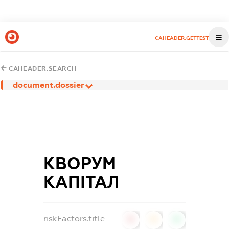
CAHEADER.GETTEST
CAHEADER.SEARCH
document.dossier
КВОРУМ
КАПІТАЛ
riskFactors.title
0
0
0