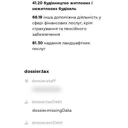
41.20
будівництво житлових і
нежитлових будівель
66.19
інша допоміжна діяльність у
сфері фінансових послуг, крім
страхування та пенсійного
забезпечення
81.30
надання ландшафтних
послуг
dossier.tax
dossier.staff
XXXXXXXXXX
dossier.taxDebt
dossier.missingData
dossier.esvDebt