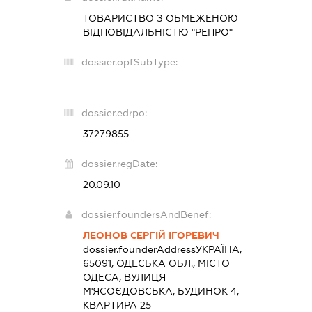
ТОВАРИСТВО З ОБМЕЖЕНОЮ
ВІДПОВІДАЛЬНІСТЮ "РЕПРО"
dossier.opfSubType:
-
dossier.edrpo:
37279855
dossier.regDate:
20.09.10
dossier.foundersAndBenef:
ЛЕОНОВ СЕРГІЙ ІГОРЕВИЧ
dossier.founderAddress
УКРАЇНА,
65091, ОДЕСЬКА ОБЛ., МІСТО
ОДЕСА, ВУЛИЦЯ
М'ЯСОЄДОВСЬКА, БУДИНОК 4,
КВАРТИРА 25