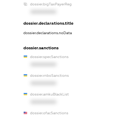
dossier.bigTaxPayerReg
XXXXXXXXXX
dossier.declarations.title
dossier.declarations.noData
dossier.sanctions
dossier.specSanctions
XXXXXXXXXX
dossier.rnboSanctions
XXXXXXXXXX
dossier.amkuBlackList
XXXXXXXXXX
dossier.ofacSanctions