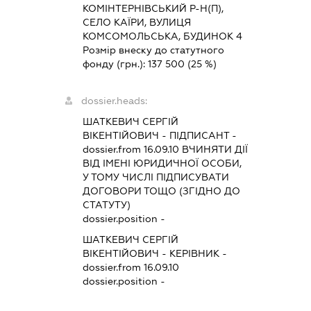
КОМІНТЕРНІВСЬКИЙ Р-Н(П),
СЕЛО КАЇРИ, ВУЛИЦЯ
КОМСОМОЛЬСЬКА, БУДИНОК 4
Розмір внеску до статутного
фонду (грн.):
137 500
(25 %)
dossier.heads:
ШАТКЕВИЧ СЕРГІЙ
ВІКЕНТІЙОВИЧ
-
ПІДПИСАНТ
-
dossier.from 16.09.10
ВЧИНЯТИ ДІЇ
ВІД ІМЕНІ ЮРИДИЧНОЇ ОСОБИ,
У ТОМУ ЧИСЛІ ПІДПИСУВАТИ
ДОГОВОРИ ТОЩО (ЗГІДНО ДО
СТАТУТУ)
dossier.position -
ШАТКЕВИЧ СЕРГІЙ
ВІКЕНТІЙОВИЧ
-
КЕРІВНИК
-
dossier.from 16.09.10
dossier.position -