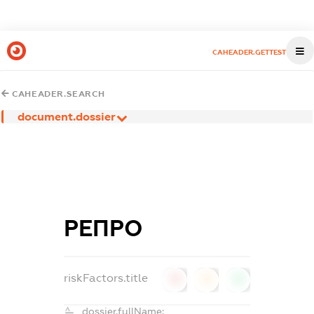
CAHEADER.GETTEST
CAHEADER.SEARCH
document.dossier
РЕПРО
riskFactors.title
0
0
0
dossier.fullName: