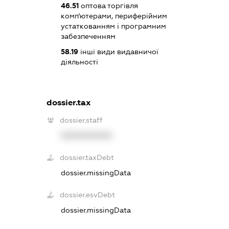
46.51
оптова торгівля
комп'ютерами, периферійним
устаткованням і програмним
забезпеченням
58.19
інші види видавничої
діяльності
dossier.tax
dossier.staff
XXXXXXXXXX
dossier.taxDebt
dossier.missingData
dossier.esvDebt
dossier.missingData