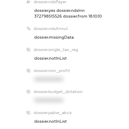
dossier.ndsPayer
dossier.yes
dossier.ndsInn
372798515526
dossier.from 18.10.10
dossier.ndsAnnul
dossier.missingData
dossier.single_tax_reg
dossier.notInList
dossier.non_profit
XXXXXXXXXX
dossier.budget_dotation
XXXXXXXXXX
dossier.palne_akciz
dossier.notInList