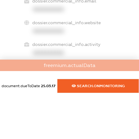
dossier.commercial_info.email
XXXXXXXXXX
dossier.commercial_info.website
XXXXXXXXXX
dossier.commercial_info.activity
XXXXXXXXXX
freemium.actualData
freemium.exampleText_1
freemium.exampleText_2
document.dueToDate
25.03.17
SEARCH.ONMONITORING
freemium.anonymousPerSearch2
FREEMIUM.DETAILS
FREEMIUM.REGISTER