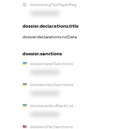
dossier.bigTaxPayerReg
XXXXXXXXXX
dossier.declarations.title
dossier.declarations.noData
dossier.sanctions
dossier.specSanctions
XXXXXXXXXX
dossier.rnboSanctions
XXXXXXXXXX
dossier.amkuBlackList
XXXXXXXXXX
dossier.ofacSanctions