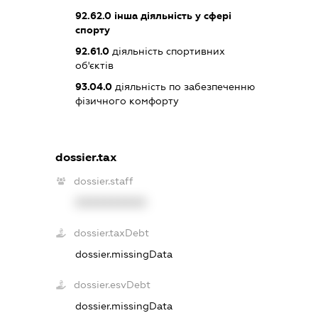
92.62.0
інша діяльність у сфері
спорту
92.61.0
діяльність спортивних
об'єктів
93.04.0
діяльність по забезпеченню
фізичного комфорту
dossier.tax
dossier.staff
XXXXXXXXXX
dossier.taxDebt
dossier.missingData
dossier.esvDebt
dossier.missingData