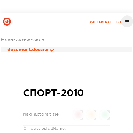
CAHEADER.GETTEST
CAHEADER.SEARCH
document.dossier
СПОРТ-2010
riskFactors.title
0
0
0
dossier.fullName: