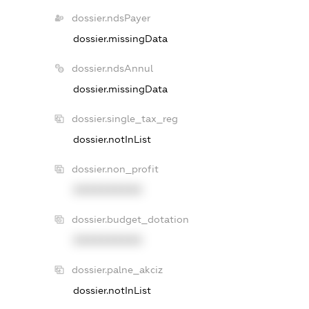
dossier.ndsPayer
dossier.missingData
dossier.ndsAnnul
dossier.missingData
dossier.single_tax_reg
dossier.notInList
dossier.non_profit
XXXXXXXXXX
dossier.budget_dotation
XXXXXXXXXX
dossier.palne_akciz
dossier.notInList