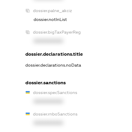
dossier.palne_akciz
dossier.notInList
dossier.bigTaxPayerReg
XXXXXXXXXX
dossier.declarations.title
dossier.declarations.noData
dossier.sanctions
dossier.specSanctions
XXXXXXXXXX
dossier.rnboSanctions
XXXXXXXXXX