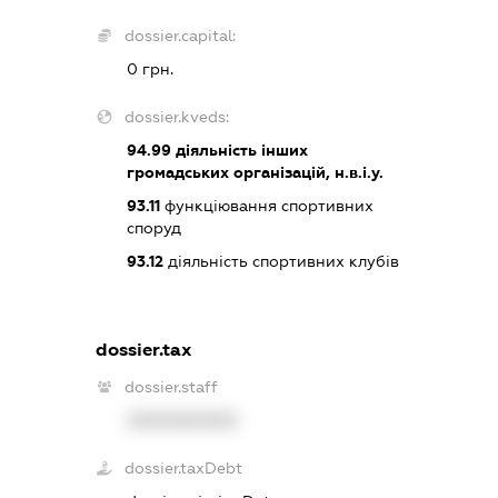
dossier.capital:
0 грн.
dossier.kveds:
94.99
діяльність інших
громадських організацій, н.в.і.у.
93.11
функціювання спортивних
споруд
93.12
діяльність спортивних клубів
dossier.tax
dossier.staff
XXXXXXXXXX
dossier.taxDebt