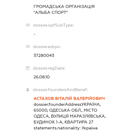
ГРОМАДСЬКА ОРГАНІЗАЦІЯ
"АЛЬБА СПОРТ"
dossier.opfSubType:
-
dossier.edrpo:
37280043
dossier.regDate:
26.08.10
dossier.foundersAndBenef:
АСТАХОВ ВІТАЛІЙ ВАЛЕРІЙОВИЧ
dossier.founderAddress
УКРАЇНА,
65000, ОДЕСЬКА ОБЛ., МІСТО
ОДЕСА, ВУЛИЦЯ МАРАЗЛІЇВСЬКА,
БУДИНОК 1-А, КВАРТИРА 27
statements.nationality:
Україна