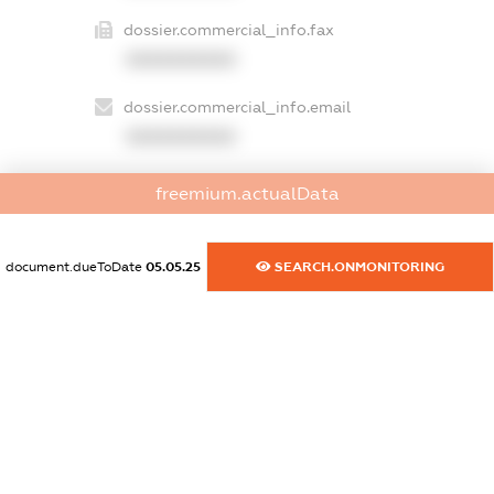
dossier.commercial_info.fax
XXXXXXXXXX
dossier.commercial_info.email
XXXXXXXXXX
dossier.commercial_info.website
freemium.actualData
XXXXXXXXXX
dossier.commercial_info.activity
document.dueToDate
05.05.25
SEARCH.ONMONITORING
XXXXXXXXXX
freemium.exampleText_1
freemium.exampleText_2
freemium.anonymousPerSearch2
FREEMIUM.DETAILS