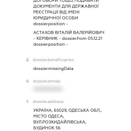
ДОГОВОРИ ТОЩО, ПОДАВАТИ
ДОКУМЕНТИ ДЛЯ ДЕРЖАВНОЇ
РЕЄСТРАЦІЇ ВІД ІМЕНІ
ЮРИДИЧНОЇ ОСОБИ
dossier.position -
АСТАХОВ ВІТАЛІЙ ВАЛЕРІЙОВИЧ
-
КЕРІВНИК
- dossier.from 05.12.21
dossier.position -
dossier.beneficiaries:
dossier.missingData
dossier.smida:
XXXXXXXXXX
dossier.address:
УКРАЇНА, 65029, ОДЕСЬКА ОБЛ.,
МІСТО ОДЕСА,
ВУЛ.РОЗКИДАЙЛІВСЬКА,
БУДИНОК 56