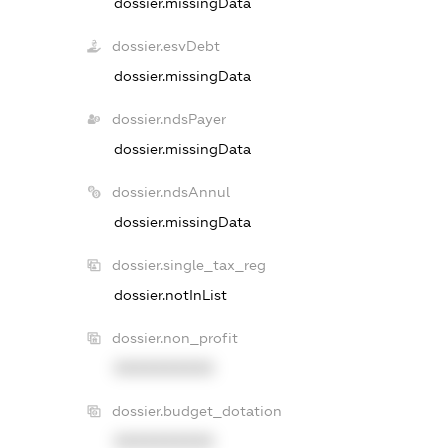
dossier.missingData
dossier.esvDebt
dossier.missingData
dossier.ndsPayer
dossier.missingData
dossier.ndsAnnul
dossier.missingData
dossier.single_tax_reg
dossier.notInList
dossier.non_profit
XXXXXXXXXX
dossier.budget_dotation
XXXXXXXXXX