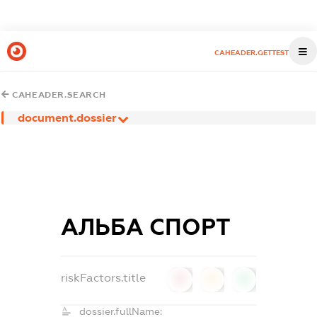
CAHEADER.GETTEST
CAHEADER.SEARCH
document.dossier
АЛЬБА СПОРТ
riskFactors.title
0
0
0
dossier.fullName: