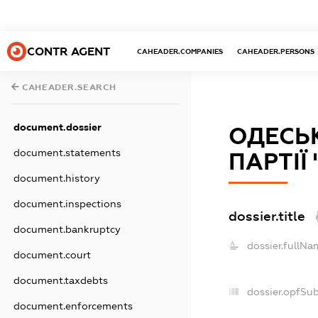
CONTR AGENT
CAHEADER.COMPANIES
CAHEADER.PERSONS
CAHEADER.SEARCH
document.dossier
ОДЕСЬК
document.statements
ПАРТІЇ
document.history
document.inspections
dossier.title
document.bankruptcy
dossier.fullNa
document.court
document.taxdebts
dossier.opfSu
document.enforcements