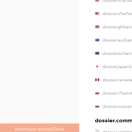
dossier.ofacSa
dossier.ofacN
dossier.gbSan
dossier.ausSan
dossier.euSanc
dossier.japanS
dossier.canad
dossier.rfSanc
dossier.russia
dossier.comme
freemium.actualData
dossier.comme