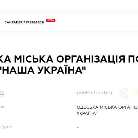
BETA
CAHEADER.PERSSEARCH
А МІСЬКА ОРГАНІЗАЦІЯ П
 "НАША УКРАЇНА"
riskFactors.title
0
0
me:
ОДЕСЬКА МІСЬКА ОРГАНІЗ
УКРАЇНА"
bType:
-