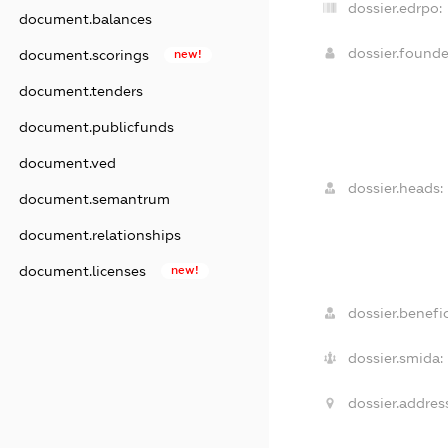
dossier.edrpo:
document.balances
dossier.found
document.scorings
new!
document.tenders
document.publicfunds
document.ved
dossier.heads:
document.semantrum
document.relationships
document.licenses
new!
dossier.benefic
dossier.smida:
dossier.address