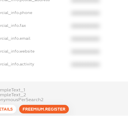
XXXXXXXXXX
rcial_info.phone
XXXXXXXXXX
cial_info.fax
XXXXXXXXXX
cial_info.email
XXXXXXXXXX
cial_info.website
XXXXXXXXXX
cial_info.activity
XXXXXXXXXX
mpleText_1
ampleText_2
onymousPerSearch2
ETAILS
FREEMIUM.REGISTER