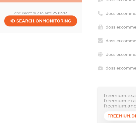
dossier.comme
document.dueToDate
25.03.17
SEARCH.ONMONITORING
dossier.commer
dossier.commer
dossier.commer
dossier.commer
freemium.exa
freemium.ex
freemium.an
FREEMIUM.D