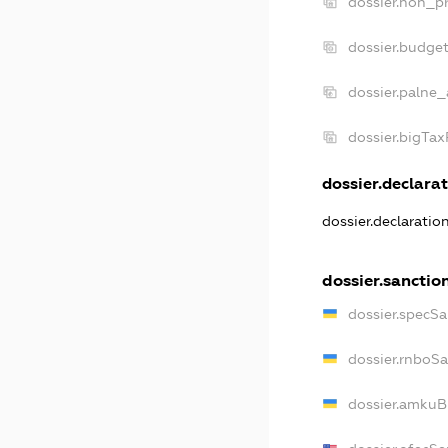
dossier.non_pr
dossier.budge
dossier.palne_
dossier.bigTa
dossier.declarat
dossier.declaratio
dossier.sanctio
dossier.specSa
dossier.rnboS
dossier.amkuB