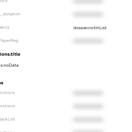
ofit
XXXXXXXXXX
t_dotation
XXXXXXXXXX
akciz
dossier.notInList
xPayerReg
XXXXXXXXXX
ions.title
ns.noData
ns
nctions
XXXXXXXXXX
anctions
XXXXXXXXXX
lackList
XXXXXXXXXX