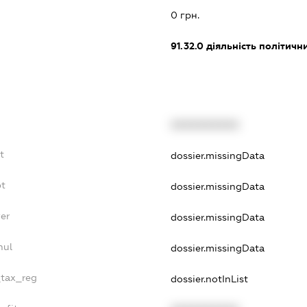
0 грн.
91.32.0
діяльність політичн
XXXXXXXXXX
t
dossier.missingData
bt
dossier.missingData
er
dossier.missingData
nul
dossier.missingData
_tax_reg
dossier.notInList