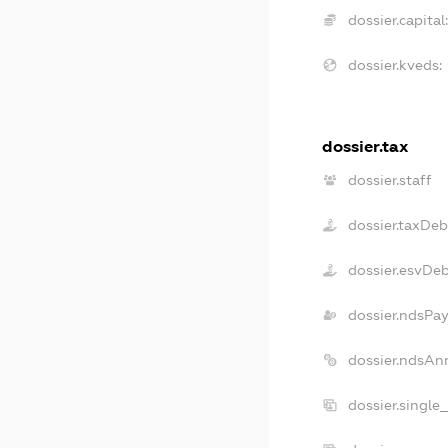
dossier.capital:
dossier.kveds:
dossier.tax
dossier.staff
dossier.taxDeb
dossier.esvDe
dossier.ndsPay
dossier.ndsAn
dossier.single