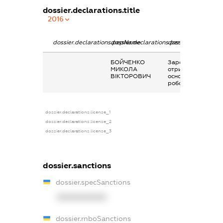
dossier.declarations.title
2016
dossier.declarations.pepName
dossier.declarations.personName
dossier.declaration
БОЙЧЕНКО
Заробітна плата
МИКОЛА
отримана за
ВІКТОРОВИЧ
основним місцем
роботи
dossier.declarations.license_1
dossier.declarations.license_2
dossier.declarations.license_3
dossier.sanctions
dossier.specSanctions
XXXXXXXXXX
dossier.rnboSanctions