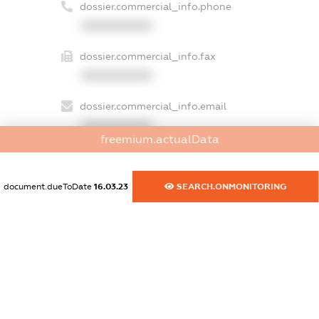
dossier.commercial_info.phone
XXXXXXXXXX
dossier.commercial_info.fax
XXXXXXXXXX
dossier.commercial_info.email
XXXXXXXXXX
freemium.actualData
dossier.commercial_info.website
XXXXXXXXXX
document.dueToDate
16.03.23
SEARCH.ONMONITORING
dossier.commercial_info.activity
XXXXXXXXXX
freemium.exampleText_1
freemium.exampleText_2
freemium.anonymousPerSearch2