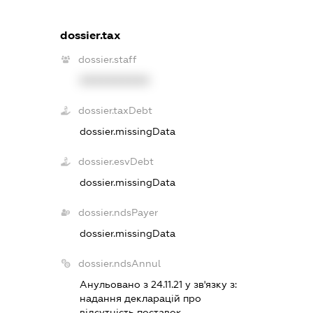
dossier.tax
dossier.staff
XXXXXXXXXX
dossier.taxDebt
dossier.missingData
dossier.esvDebt
dossier.missingData
dossier.ndsPayer
dossier.missingData
dossier.ndsAnnul
Анульовано з 24.11.21 у зв'язку з:
надання декларацiй про
вiдсутнiсть поставок