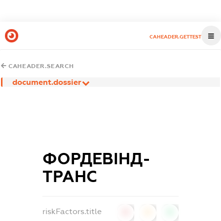
CAHEADER.GETTEST
CAHEADER.SEARCH
document.dossier
ФОРДЕВІНД-
ТРАНС
riskFactors.title
0
0
0