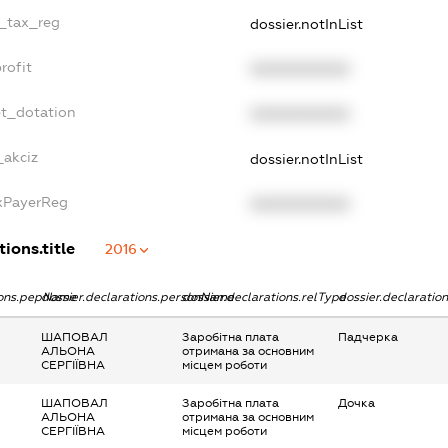
e_tax_reg
dossier.notInList
rofit
XXXXXXXXXX
et_dotation
XXXXXXXXXX
_akciz
dossier.notInList
axPayerReg
XXXXXXXXXX
ions.title
2016
tions.pepName
dossier.declarations.personName
dossier.declarations.relType
dossier.declaratio
ШАПОВАЛ
Заробітна плата
Падчерка
АЛЬОНА
отримана за основним
СЕРГІЇВНА
місцем роботи
ШАПОВАЛ
Заробітна плата
Дочка
АЛЬОНА
отримана за основним
СЕРГІЇВНА
місцем роботи