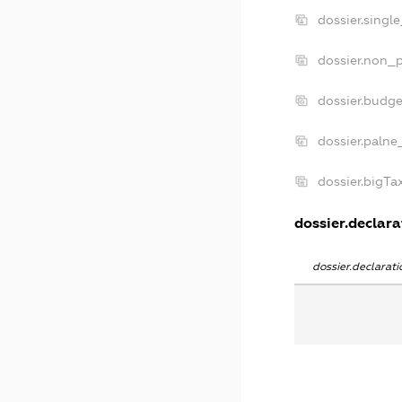
dossier.singl
dossier.non_p
dossier.budg
dossier.palne
dossier.bigT
dossier.declarat
dossier.declara