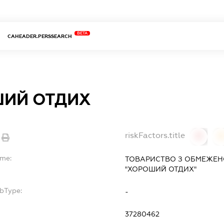
BETA
CAHEADER.PERSSEARCH
ИЙ ОТДИХ
riskFactors.title
0
ame:
ТОВАРИСТВО З ОБМЕЖЕН
"ХОРОШИЙ ОТДИХ"
ubType:
-
37280462