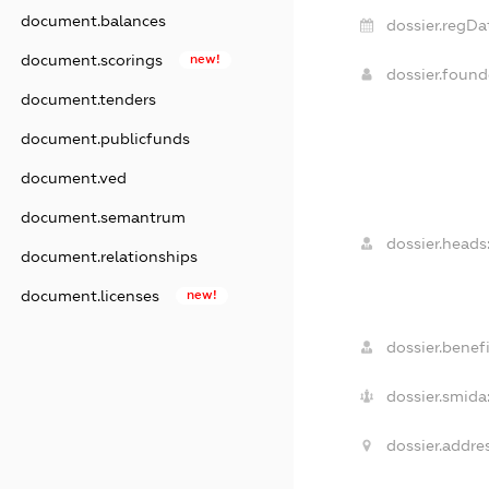
document.balances
dossier.regDa
document.scorings
new!
dossier.foun
document.tenders
document.publicfunds
document.ved
document.semantrum
dossier.heads
document.relationships
document.licenses
new!
dossier.benefi
dossier.smida
dossier.addres