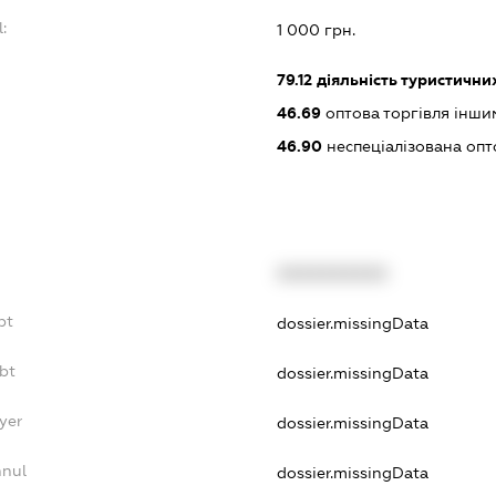
:
1 000 грн.
79.12
діяльність туристични
46.69
оптова торгівля інш
46.90
неспеціалізована опт
XXXXXXXXXX
bt
dossier.missingData
bt
dossier.missingData
yer
dossier.missingData
nnul
dossier.missingData