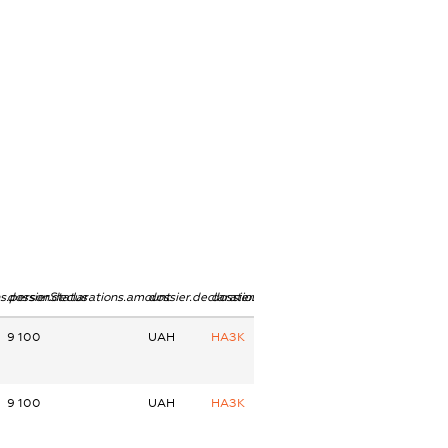
ns.personStatus
dossier.declarations.amount
dossier.declarations.currency
dossier.declarations.source
9 100
UAH
НАЗК
9 100
UAH
НАЗК