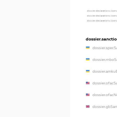
dossier.declarations.licen
dossier.declarations.lice
dossier.declarations.lice
dossier.sancti
dossier.specS
dossier.rnboS
dossier.amkuB
dossier.ofacS
dossier.ofac
dossier.gbSan