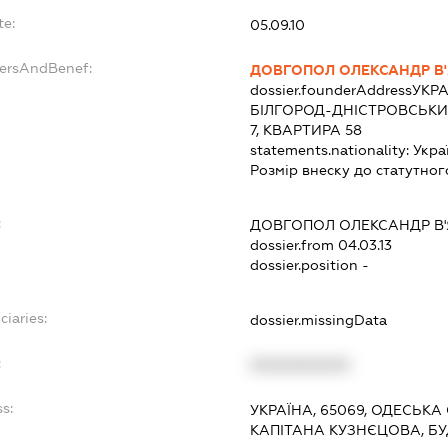
te:
05.09.10
dersAndBenef:
ДОВГОПОЛ ОЛЕКСАНДР В
dossier.founderAddress
УКРА
БІЛГОРОД-ДНІСТРОВСЬКИ
7, КВАРТИРА 58
statements.nationality:
Укра
Розмір внеску до статутног
:
ДОВГОПОЛ ОЛЕКСАНДР В
dossier.from 04.03.13
dossier.position -
ciaries:
dossier.missingData
:
XXXXXXXXXX
s:
УКРАЇНА, 65069, ОДЕСЬКА
КАПІТАНА КУЗНЄЦОВА, БУ