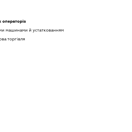
х операторів
ими машинами й устаткованням
ова торгівля