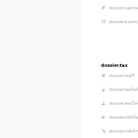
dossier.capital
dossier.kveds:
dossier.tax
dossier.staff
dossier.taxDe
dossier.esvDe
dossier.ndsPa
dossier.ndsA