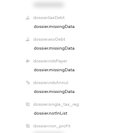
XXXXXXXXXX
dossier.taxDebt
dossier.missingData
dossier.esvDebt
dossier.missingData
dossier.ndsPayer
dossier.missingData
dossier.ndsAnnul
dossier.missingData
dossier.single_tax_reg
dossier.notInList
dossier.non_profit