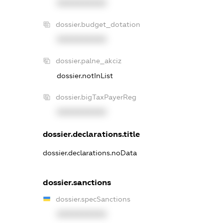
XXXXXXXXXX
dossier.budget_dotation
XXXXXXXXXX
dossier.palne_akciz
dossier.notInList
dossier.bigTaxPayerReg
XXXXXXXXXX
dossier.declarations.title
dossier.declarations.noData
dossier.sanctions
dossier.specSanctions
XXXXXXXXXX