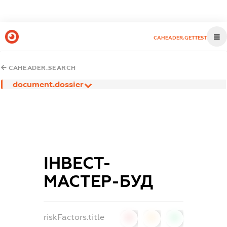
CAHEADER.GETTEST
CAHEADER.SEARCH
document.dossier
ІНВЕСТ-
МАСТЕР-БУД
riskFactors.title
0
0
0