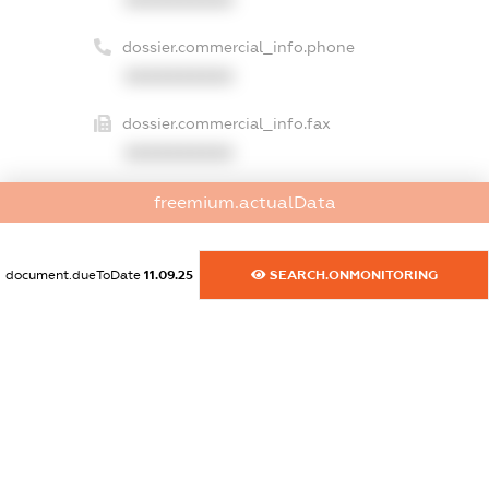
dossier.commercial_info.phone
XXXXXXXXXX
dossier.commercial_info.fax
XXXXXXXXXX
dossier.commercial_info.email
freemium.actualData
XXXXXXXXXX
dossier.commercial_info.website
document.dueToDate
11.09.25
SEARCH.ONMONITORING
XXXXXXXXXX
dossier.commercial_info.activity
XXXXXXXXXX
freemium.exampleText_1