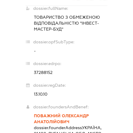
dossier.fullName:
ТОВАРИСТВО З ОБМЕЖЕНОЮ
ВІДПОВІДАЛЬНІСТЮ "ІНВЕСТ-
МАСТЕР-БУД"
dossier.opfSubType:
-
dossier.edrpo:
37288152
dossier.regDate:
13.10.10
dossier.foundersAndBenef:
ПОВАЖНИЙ ОЛЕКСАНДР
АНАТОЛІЙОВИЧ
dossier.founderAddress
УКРАЇНА,