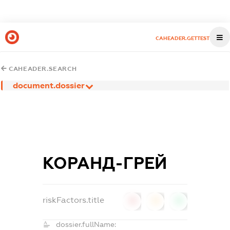
CAHEADER.GETTEST
CAHEADER.SEARCH
document.dossier
КОРАНД-ГРЕЙ
riskFactors.title
0
0
0
dossier.fullName: