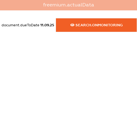
freemium.actualData
dossier.commercial_info.activity
XXXXXXXXXX
document.dueToDate
11.09.25
SEARCH.ONMONITORING
freemium.exampleText_1
freemium.exampleText_2
freemium.anonymousPerSearch2
FREEMIUM.DETAILS
FREEMIUM.REGISTER