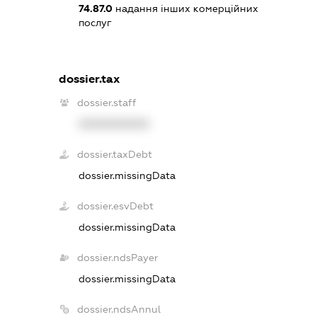
74.87.0
надання інших комерційних
послуг
dossier.tax
dossier.staff
XXXXXXXXXX
dossier.taxDebt
dossier.missingData
dossier.esvDebt
dossier.missingData
dossier.ndsPayer
dossier.missingData
dossier.ndsAnnul