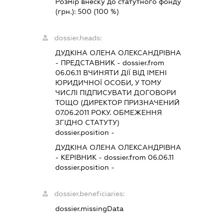
Розмір внеску до статутного фонду
(грн.):
500
(100 %)
dossier.heads:
ДУДКІНА ОЛЕНА ОЛЕКСАНДРІВНА
-
ПРЕДСТАВНИК
- dossier.from
06.06.11
ВЧИНЯТИ ДІЇ ВІД ІМЕНІ
ЮРИДИЧНОЇ ОСОБИ, У ТОМУ
ЧИСЛІ ПІДПИСУВАТИ ДОГОВОРИ
ТОЩО (ДИРЕКТОР ПРИЗНАЧЕНИЙ
07.06.2011 РОКУ. ОБМЕЖЕННЯ
ЗГІДНО СТАТУТУ)
dossier.position -
ДУДКІНА ОЛЕНА ОЛЕКСАНДРІВНА
-
КЕРІВНИК
- dossier.from 06.06.11
dossier.position -
dossier.beneficiaries:
dossier.missingData