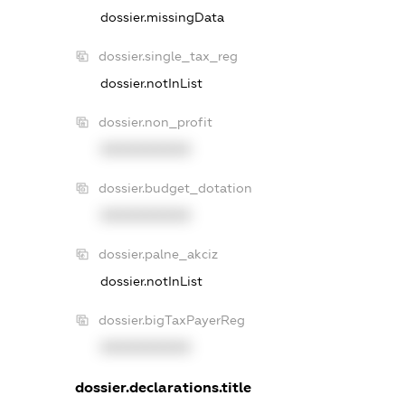
dossier.missingData
dossier.single_tax_reg
dossier.notInList
dossier.non_profit
XXXXXXXXXX
dossier.budget_dotation
XXXXXXXXXX
dossier.palne_akciz
dossier.notInList
dossier.bigTaxPayerReg
XXXXXXXXXX
dossier.declarations.title