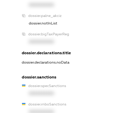
XXXXXXXXXX
dossier.palne_akciz
dossier.notInList
dossier.bigTaxPayerReg
XXXXXXXXXX
dossier.declarations.title
dossier.declarations.noData
dossier.sanctions
dossier.specSanctions
XXXXXXXXXX
dossier.rnboSanctions
XXXXXXXXXX