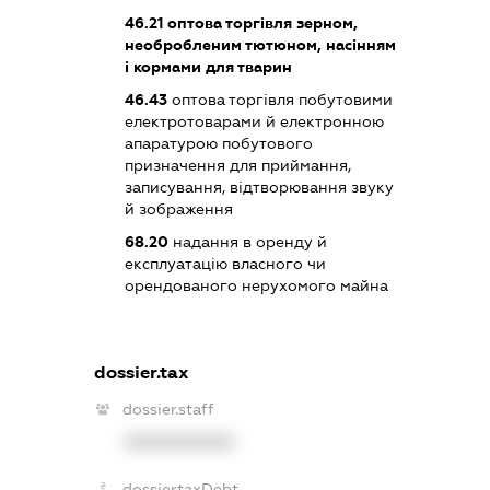
46.21
оптова торгівля зерном,
необробленим тютюном, насінням
і кормами для тварин
46.43
оптова торгівля побутовими
електротоварами й електронною
апаратурою побутового
призначення для приймання,
записування, відтворювання звуку
й зображення
68.20
надання в оренду й
експлуатацію власного чи
орендованого нерухомого майна
dossier.tax
dossier.staff
XXXXXXXXXX
dossier.taxDebt