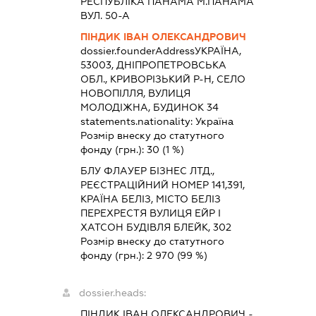
РЕСПУБЛІКА ПАНАМА М.ПАНАМА
ВУЛ. 50-А
ПІНДИК ІВАН ОЛЕКСАНДРОВИЧ
dossier.founderAddress
УКРАЇНА,
53003, ДНІПРОПЕТРОВСЬКА
ОБЛ., КРИВОРІЗЬКИЙ Р-Н, СЕЛО
НОВОПІЛЛЯ, ВУЛИЦЯ
МОЛОДІЖНА, БУДИНОК 34
statements.nationality:
Україна
Розмір внеску до статутного
фонду (грн.):
30
(1 %)
БЛУ ФЛАУЕР БІЗНЕС ЛТД.,
РЕЄСТРАЦІЙНИЙ НОМЕР 141,391,
КРАЇНА БЕЛІЗ, МІСТО БЕЛІЗ
ПЕРЕХРЕСТЯ ВУЛИЦЯ ЕЙР І
ХАТСОН БУДІВЛЯ БЛЕЙК, 302
Розмір внеску до статутного
фонду (грн.):
2 970
(99 %)
dossier.heads:
ПІНДИК ІВАН ОЛЕКСАНДРОВИЧ
-