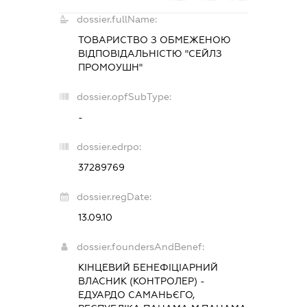
dossier.fullName:
ТОВАРИСТВО З ОБМЕЖЕНОЮ
ВІДПОВІДАЛЬНІСТЮ "СЕЙЛЗ
ПРОМОУШН"
dossier.opfSubType:
-
dossier.edrpo:
37289769
dossier.regDate:
13.09.10
dossier.foundersAndBenef:
КІНЦЕВИЙ БЕНЕФІЦІАРНИЙ
ВЛАСНИК (КОНТРОЛЕР) -
ЕДУАРДО САМАНЬЄГО,