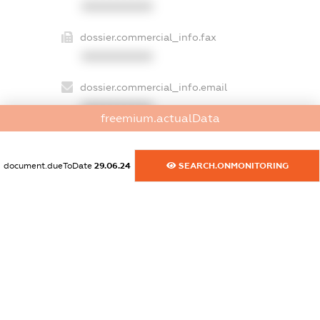
XXXXXXXXXX
dossier.commercial_info.fax
XXXXXXXXXX
dossier.commercial_info.email
XXXXXXXXXX
freemium.actualData
dossier.commercial_info.website
XXXXXXXXXX
document.dueToDate
29.06.24
SEARCH.ONMONITORING
dossier.commercial_info.activity
XXXXXXXXXX
freemium.exampleText_1
freemium.exampleText_2
freemium.anonymousPerSearch2
FREEMIUM.DETAILS