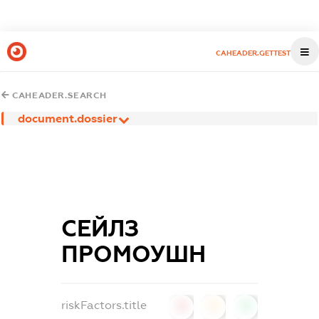
CAHEADER.GETTEST
CAHEADER.SEARCH
document.dossier
СЕЙЛЗ
ПРОМОУШН
riskFactors.title
0
0
0