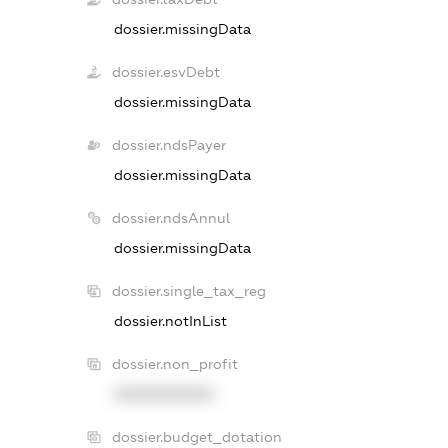
dossier.missingData
dossier.esvDebt
dossier.missingData
dossier.ndsPayer
dossier.missingData
dossier.ndsAnnul
dossier.missingData
dossier.single_tax_reg
dossier.notInList
dossier.non_profit
XXXXXXXXXX
dossier.budget_dotation