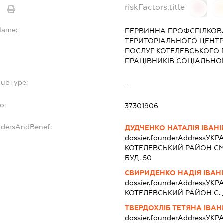
riskFactors.title
0
lName:
ПЕРВИННА ПРОФСПІЛКОВА
ТЕРИТОРІАЛЬНОГО ЦЕНТ
ПОСЛУГ КОТЕЛЕВСЬКОГО 
ПРАЦІВНИКІВ СОЦІАЛЬНОЇ
SubType:
-
o:
37301906
ndersAndBenef:
ДУДЧЕНКО НАТАЛІЯ ІВАН
dossier.founderAddress
УКР
КОТЕЛЕВСЬКИЙ РАЙОН СМ
БУД. 50
СВИРИДЕНКО НАДІЯ ІВАН
dossier.founderAddress
УКРА
КОТЕЛЕВСЬКИЙ РАЙОН С.
ТВЕРДОХЛІБ ТЕТЯНА ІВАН
dossier.founderAddress
УКР