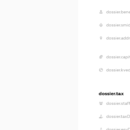
dossier.bene
dossier.smid
dossier.addr
dossier.capit
dossier.kved
dossier.tax
dossier.staf
dossier.tax
dossier.esv