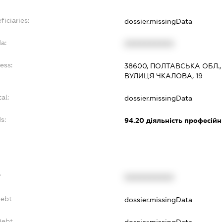
ficiaries:
dossier.missingData
a:
XXXXXXXXXX
ess:
38600, ПОЛТАВСЬКА ОБЛ.,
ВУЛИЦЯ ЧКАЛОВА, 19
al:
dossier.missingData
s:
94.20
діяльність професійн
f
XXXXXXXXXX
Debt
dossier.missingData
Debt