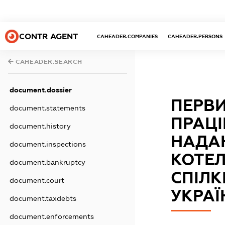
CONTR AGENT
CAHEADER.COMPANIES
CAHEADER.PERSONS
CAHEADER.SEARCH
document.dossier
ПЕРВИ
document.statements
ПРАЦІ
document.history
НАДА
document.inspections
КОТЕЛ
document.bankruptcy
СПІЛК
document.court
УКРАЇ
document.taxdebts
document.enforcements