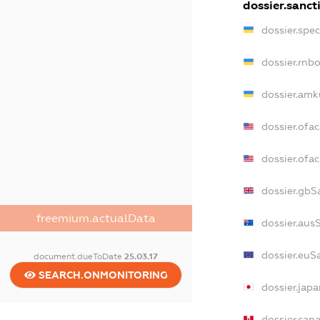
dossier.sanct
dossier.spe
dossier.rnb
dossier.amk
dossier.ofa
dossier.of
dossier.gbS
freemium.actualData
dossier.aus
dossier.euS
document.dueToDate
25.03.17
SEARCH.ONMONITORING
dossier.jap
dossier.can