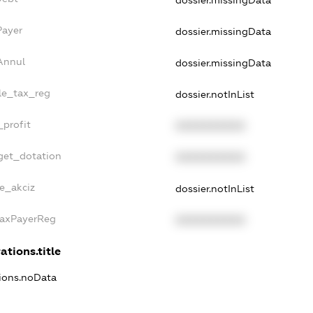
dossier.missingData
Payer
dossier.missingData
Annul
dossier.missingData
gle_tax_reg
dossier.notInList
_profit
XXXXXXXXXX
get_dotation
XXXXXXXXXX
ne_akciz
dossier.notInList
TaxPayerReg
XXXXXXXXXX
ations.title
tions.noData