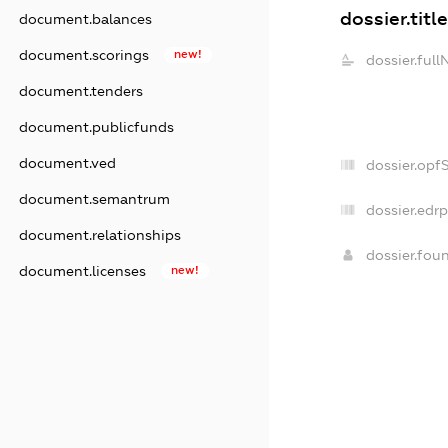
dossier.title
document.balances
document.scorings
new!
dossier.ful
document.tenders
document.publicfunds
document.ved
dossier.opf
document.semantrum
dossier.edrp
document.relationships
dossier.fou
document.licenses
new!