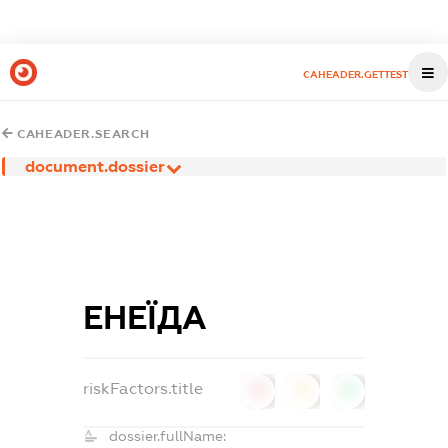
CAHEADER.GETTEST
CAHEADER.SEARCH
document.dossier
ЕНЕЇДА
riskFactors.title
0
0
0
dossier.fullName: