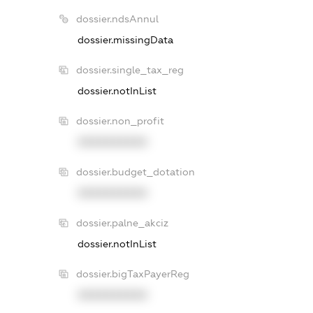
dossier.ndsAnnul
dossier.missingData
dossier.single_tax_reg
dossier.notInList
dossier.non_profit
XXXXXXXXXX
dossier.budget_dotation
XXXXXXXXXX
dossier.palne_akciz
dossier.notInList
dossier.bigTaxPayerReg
XXXXXXXXXX