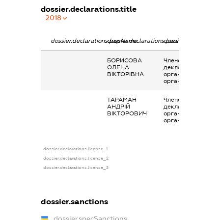
dossier.declarations.title
2018
dossier.declarations.pepName
dossier.declarations.personName
dossier.declaration
БОРИСОВА
Членство суб’єкта
ОЛЕНА
декларування в
ВІКТОРІВНА
організаціях та їх
органах
ТАРАМАН
Членство суб’єкта
АНДРІЙ
декларування в
ВІКТОРОВИЧ
організаціях та їх
органах
dossier.declarations.license_1
dossier.declarations.license_2
dossier.declarations.license_3
dossier.sanctions
dossier.specSanctions