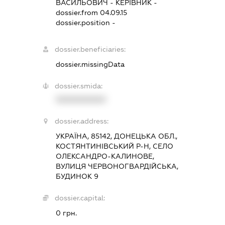
ВАСИЛЬОВИЧ
-
КЕРІВНИК
-
dossier.from 04.09.15
dossier.position -
dossier.beneficiaries:
dossier.missingData
dossier.smida:
XXXXXXXXXX
dossier.address:
УКРАЇНА, 85142, ДОНЕЦЬКА ОБЛ.,
КОСТЯНТИНІВСЬКИЙ Р-Н, СЕЛО
ОЛЕКСАНДРО-КАЛИНОВЕ,
ВУЛИЦЯ ЧЕРВОНОГВАРДІЙСЬКА,
БУДИНОК 9
dossier.capital:
0 грн.