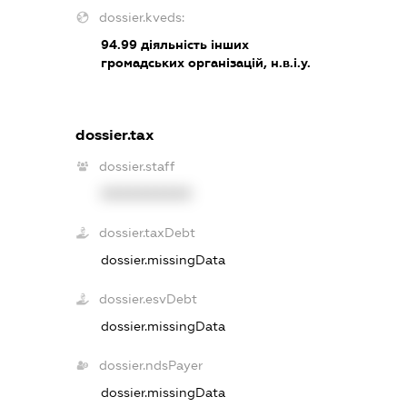
dossier.kveds:
94.99
діяльність інших
громадських організацій, н.в.і.у.
dossier.tax
dossier.staff
XXXXXXXXXX
dossier.taxDebt
dossier.missingData
dossier.esvDebt
dossier.missingData
dossier.ndsPayer
dossier.missingData