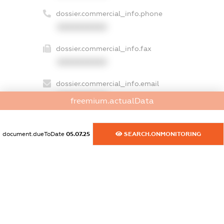
dossier.commercial_info.phone
XXXXXXXXXX
dossier.commercial_info.fax
XXXXXXXXXX
dossier.commercial_info.email
XXXXXXXXXX
freemium.actualData
dossier.commercial_info.website
XXXXXXXXXX
document.dueToDate
05.07.25
SEARCH.ONMONITORING
dossier.commercial_info.activity
XXXXXXXXXX
freemium.exampleText_1
freemium.exampleText_2