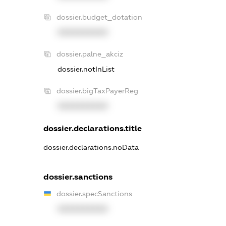
dossier.budget_dotation
XXXXXXXXXX
dossier.palne_akciz
dossier.notInList
dossier.bigTaxPayerReg
XXXXXXXXXX
dossier.declarations.title
dossier.declarations.noData
dossier.sanctions
dossier.specSanctions
XXXXXXXXXX