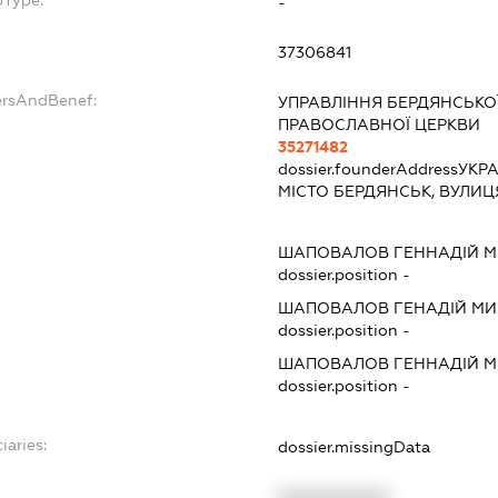
bType:
-
37306841
ersAndBenef:
УПРАВЛІННЯ БЕРДЯНСЬКОЇ
ПРАВОСЛАВНОЇ ЦЕРКВИ
35271482
dossier.founderAddress
УКРА
МІСТО БЕРДЯНСЬК, ВУЛИЦ
ШАПОВАЛОВ ГЕННАДІЙ 
dossier.position -
ШАПОВАЛОВ ГЕНАДІЙ М
dossier.position -
ШАПОВАЛОВ ГЕННАДІЙ 
dossier.position -
iaries:
dossier.missingData
XXXXXXXXXX