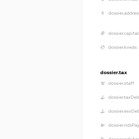
dossier.addres
dossier.capital
dossier.kveds:
dossier.tax
dossier.staff
dossier.taxDe
dossier.esvDe
dossier.ndsPa
dossier.ndsAn