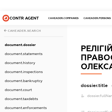
CONTR AGENT
CAHEADER.COMPANIES
CAHEADER.PERSONS
CAHEADER.SEARCH
document.dossier
РЕЛІГІ
document.statements
ПРАВОС
document.history
ОЛЕКС
document.inspections
document.bankruptcy
dossier.title
document.court
dossier.fullNa
document.taxdebts
document.enforcements