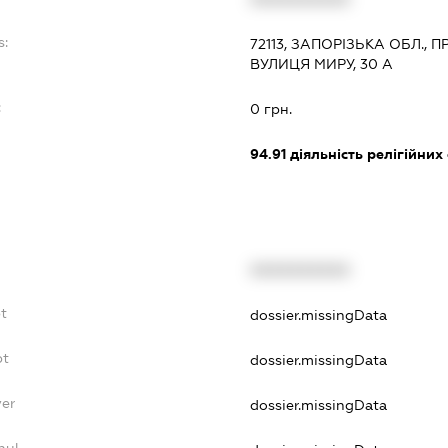
s:
72113, ЗАПОРІЗЬКА ОБЛ., 
ВУЛИЦЯ МИРУ, 30 А
:
0 грн.
94.91
діяльність релігійних
XXXXXXXXXX
bt
dossier.missingData
bt
dossier.missingData
yer
dossier.missingData
nul