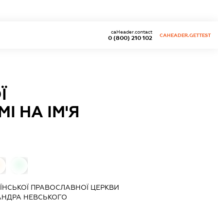
caHeader.contact
CAHEADER.GETTEST
0 (800) 210 102
Ї
І НА ІМ'Я
0
АЇНСЬКОЇ ПРАВОСЛАВНОЇ ЦЕРКВИ
САНДРА НЕВСЬКОГО