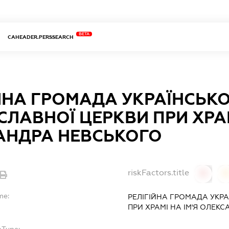
BETA
CAHEADER.PERSSEARCH
ЙНА ГРОМАДА УКРАЇНСЬКО
ЛАВНОЇ ЦЕРКВИ ПРИ ХРАМ
АНДРА НЕВСЬКОГО
riskFactors.title
0
0
me:
РЕЛІГІЙНА ГРОМАДА УКР
ПРИ ХРАМІ НА ІМ'Я ОЛЕК