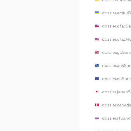
dossier.amkuB
dossier.ofacS
dossier.ofac
dossier.gbSan
dossier.ausSa
dossier.euSan
dossier.japan
dossier.canad
dossier.rfSanc