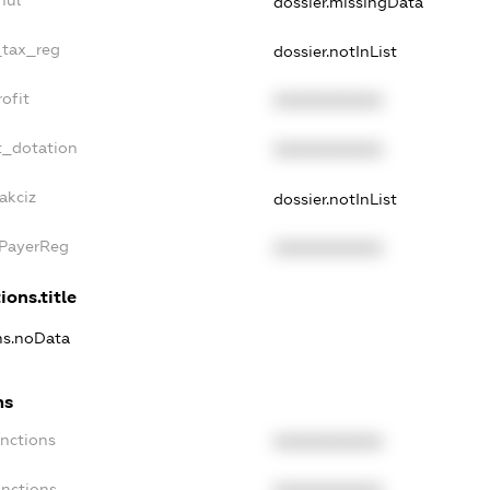
dossier.missingData
_tax_reg
dossier.notInList
ofit
XXXXXXXXXX
t_dotation
XXXXXXXXXX
akciz
dossier.notInList
xPayerReg
XXXXXXXXXX
ions.title
ons.noData
ns
anctions
XXXXXXXXXX
anctions