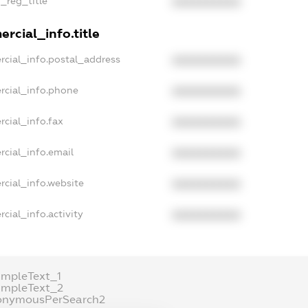
n_reg_title
XXXXXXXXXX
rcial_info.title
rcial_info.postal_address
XXXXXXXXXX
rcial_info.phone
XXXXXXXXXX
rcial_info.fax
XXXXXXXXXX
rcial_info.email
XXXXXXXXXX
rcial_info.website
XXXXXXXXXX
cial_info.activity
XXXXXXXXXX
ampleText_1
ampleText_2
onymousPerSearch2