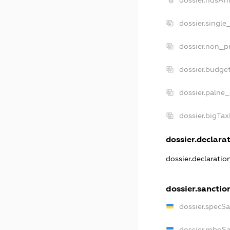
dossier.single
dossier.non_pr
dossier.budge
dossier.palne_
dossier.bigTa
dossier.declarat
dossier.declarati
dossier.sanctio
dossier.specS
dossier.rnboS