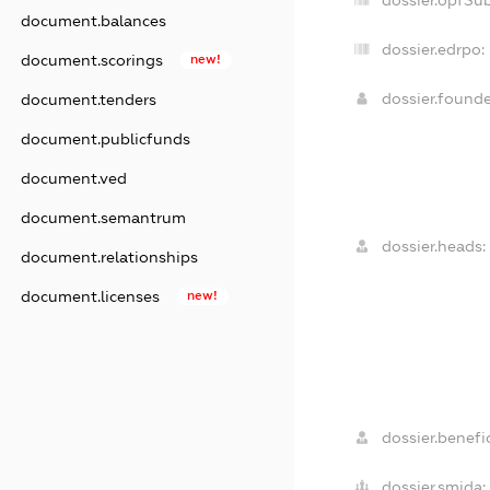
dossier.opfSu
document.balances
dossier.edrpo:
document.scorings
new!
dossier.found
document.tenders
document.publicfunds
document.ved
document.semantrum
dossier.heads:
document.relationships
document.licenses
new!
dossier.benefic
dossier.smida: