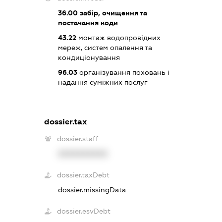
36.00
забір, очищення та
постачання води
43.22
монтаж водопровідних
мереж, систем опалення та
кондиціонування
96.03
організування поховань і
надання суміжних послуг
dossier.tax
dossier.staff
XXXXXXXXXX
dossier.taxDebt
dossier.missingData
dossier.esvDebt