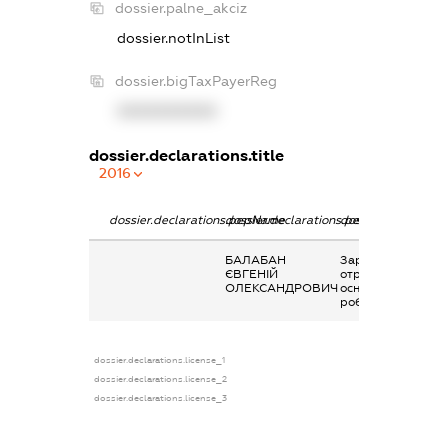
dossier.palne_akciz
dossier.notInList
dossier.bigTaxPayerReg
XXXXXXXXXX
dossier.declarations.title
2016
dossier.declarations.pepName
dossier.declarations.personName
dossier.declaratio
БАЛАБАН
Заробітна плата
ЄВГЕНІЙ
отримана за
ОЛЕКСАНДРОВИЧ
основним місцем
роботи
dossier.declarations.license_1
dossier.declarations.license_2
dossier.declarations.license_3