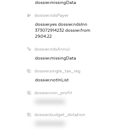
dossier.missingData
dossier.ndsPayer
dossier.yes
dossier.ndsInn
373072914232
dossier.from
29.04.22
dossier.ndsAnnul
dossier.missingData
dossier.single_tax_reg
dossier.notInList
dossier.non_profit
XXXXXXXXXX
dossier.budget_dotation
XXXXXXXXXX