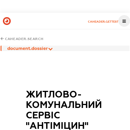
CAHEADER.GETTEST
CAHEADER.SEARCH
document.dossier
ЖИТЛОВО-
КОМУНАЛЬНИЙ
СЕРВІС
"АНТІМІЦИН"