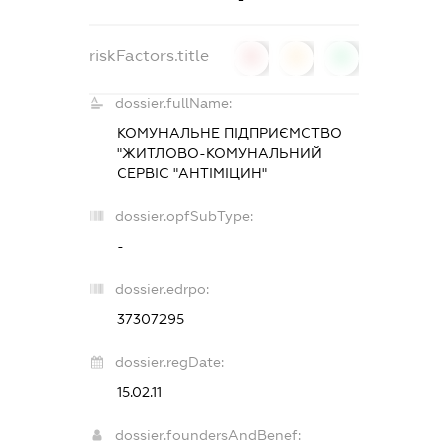
riskFactors.title
0
0
0
dossier.fullName:
КОМУНАЛЬНЕ ПІДПРИЄМСТВО
"ЖИТЛОВО-КОМУНАЛЬНИЙ
СЕРВІС "АНТІМІЦИН"
dossier.opfSubType:
-
dossier.edrpo:
37307295
dossier.regDate:
15.02.11
dossier.foundersAndBenef: