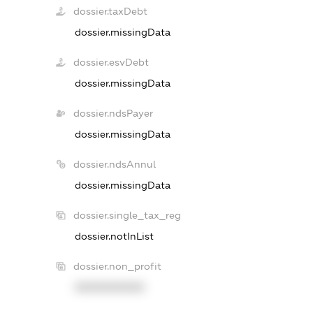
dossier.taxDebt
dossier.missingData
dossier.esvDebt
dossier.missingData
dossier.ndsPayer
dossier.missingData
dossier.ndsAnnul
dossier.missingData
dossier.single_tax_reg
dossier.notInList
dossier.non_profit
XXXXXXXXXX