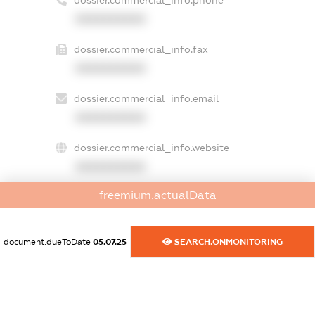
XXXXXXXXXX
dossier.commercial_info.fax
XXXXXXXXXX
dossier.commercial_info.email
XXXXXXXXXX
dossier.commercial_info.website
XXXXXXXXXX
freemium.actualData
dossier.commercial_info.activity
XXXXXXXXXX
document.dueToDate
05.07.25
SEARCH.ONMONITORING
freemium.exampleText_1
freemium.exampleText_2
freemium.anonymousPerSearch2