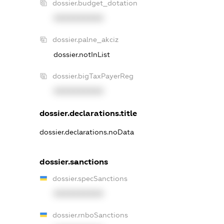
dossier.budget_dotation
XXXXXXXXXX
dossier.palne_akciz
dossier.notInList
dossier.bigTaxPayerReg
XXXXXXXXXX
dossier.declarations.title
dossier.declarations.noData
dossier.sanctions
dossier.specSanctions
XXXXXXXXXX
dossier.rnboSanctions