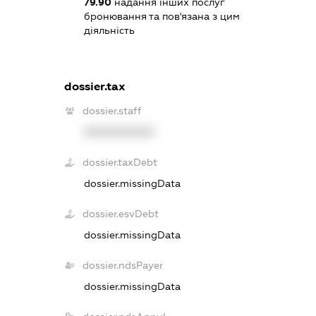
79.90
надання інших послуг
бронювання та пов'язана з цим
діяльність
dossier.tax
dossier.staff
XXXXXXXXXX
dossier.taxDebt
dossier.missingData
dossier.esvDebt
dossier.missingData
dossier.ndsPayer
dossier.missingData