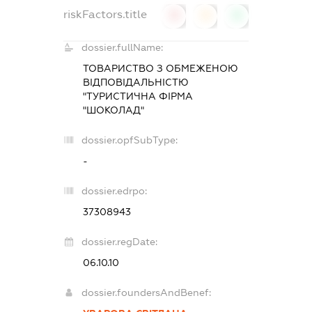
riskFactors.title
0
0
0
dossier.fullName:
ТОВАРИСТВО З ОБМЕЖЕНОЮ
ВІДПОВІДАЛЬНІСТЮ
"ТУРИСТИЧНА ФІРМА
"ШОКОЛАД"
dossier.opfSubType:
-
dossier.edrpo:
37308943
dossier.regDate:
06.10.10
dossier.foundersAndBenef: