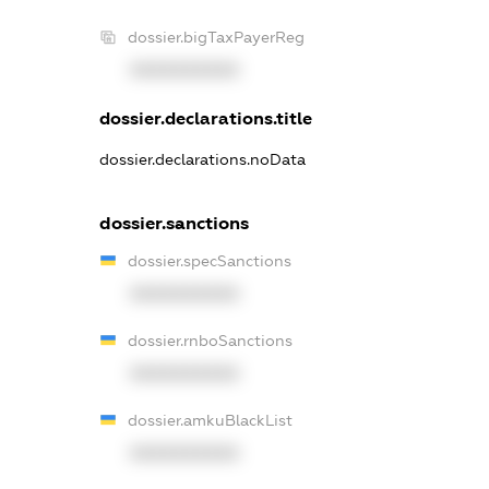
dossier.bigTaxPayerReg
XXXXXXXXXX
dossier.declarations.title
dossier.declarations.noData
dossier.sanctions
dossier.specSanctions
XXXXXXXXXX
dossier.rnboSanctions
XXXXXXXXXX
dossier.amkuBlackList
XXXXXXXXXX