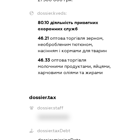
dossier.kveds:
80.10
діяльність приватних
охоронних служб
46.21
оптова торгівля зерном,
необробленим тютюном,
насінням і кормами для тварин
46.33
оптова торгівля
молочними продуктами, яйцями,
харчовими оліями та жирами
dossier.tax
dossier.staff
XXXXXXXXXX
dossier.taxDebt