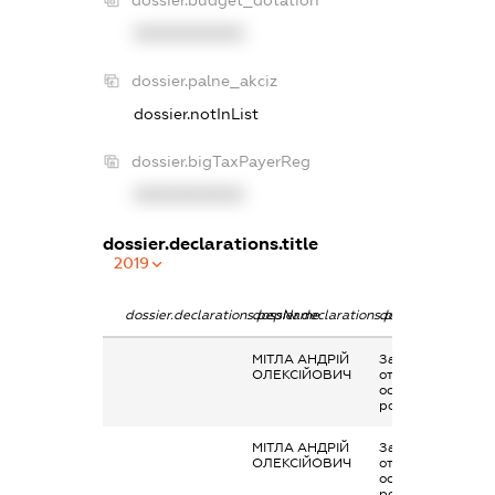
dossier.budget_dotation
XXXXXXXXXX
dossier.palne_akciz
dossier.notInList
dossier.bigTaxPayerReg
XXXXXXXXXX
dossier.declarations.title
2019
dossier.declarations.pepName
dossier.declarations.personName
dossier.declarati
МІТЛА АНДРІЙ
Заробітна плата
ОЛЕКСІЙОВИЧ
отримана за
основним місцем
роботи
МІТЛА АНДРІЙ
Заробітна плата
ОЛЕКСІЙОВИЧ
отримана за
основним місцем
роботи