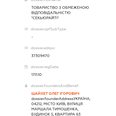
ТОВАРИСТВО З ОБМЕЖЕНОЮ
ВІДПОВІДАЛЬНІСТЮ
"СЕКЬЮРАЙТІ"
dossier.opfSubType:
-
dossier.edrpo:
37309470
dossier.regDate:
17.11.10
dossier.foundersAndBenef:
ШАЙХЕТ ОЛЕГ ІГОРОВИЧ
dossier.founderAddress
УКРАЇНА,
04212, МІСТО КИЇВ, ВУЛИЦЯ
МАРШАЛА ТИМОШЕНКА,
БУДИНОК 5, КВАРТИРА 63