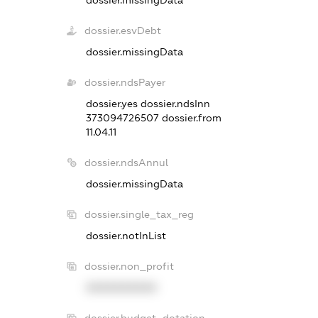
dossier.missingData
dossier.esvDebt
dossier.missingData
dossier.ndsPayer
dossier.yes
dossier.ndsInn
373094726507
dossier.from
11.04.11
dossier.ndsAnnul
dossier.missingData
dossier.single_tax_reg
dossier.notInList
dossier.non_profit
XXXXXXXXXX