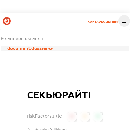
CAHEADER.GETTEST
CAHEADER.SEARCH
document.dossier
СЕКЬЮРАЙТІ
riskFactors.title
0
0
0
dossier.fullName: