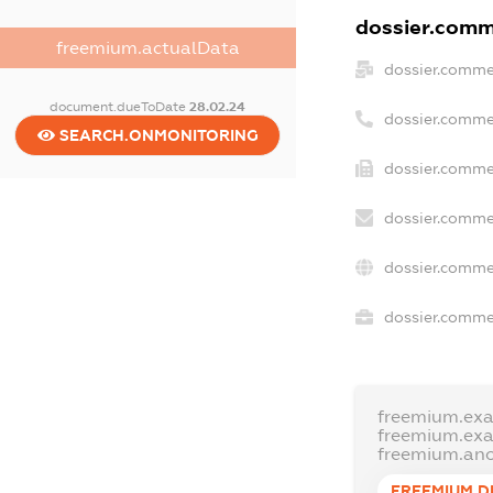
dossier.comme
freemium.actualData
dossier.comme
document.dueToDate
28.02.24
dossier.comme
SEARCH.ONMONITORING
dossier.commer
dossier.comme
dossier.comme
dossier.commer
freemium.ex
freemium.ex
freemium.an
FREEMIUM.D