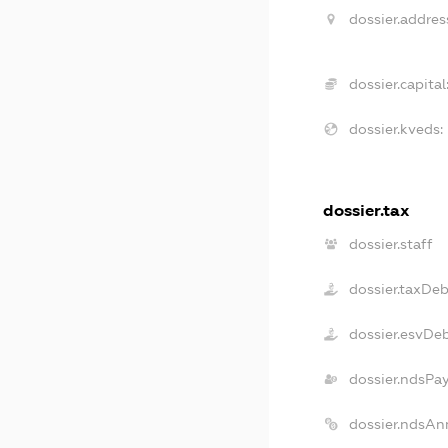
dossier.addres
dossier.capital
dossier.kveds:
dossier.tax
dossier.staff
dossier.taxDeb
dossier.esvDe
dossier.ndsPa
dossier.ndsAn