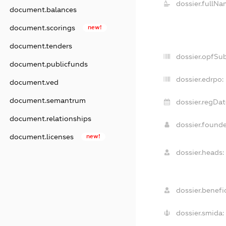
dossier.fullNa
document.balances
document.scorings
new!
document.tenders
dossier.opfSu
document.publicfunds
dossier.edrpo:
document.ved
document.semantrum
dossier.regDat
document.relationships
dossier.found
document.licenses
new!
dossier.heads:
dossier.benefic
dossier.smida: