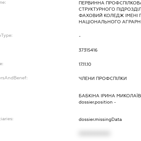
me:
ПЕРВИННА ПРОФСПІЛКОВА
СТРУКТУРНОГО ПІДРОЗДІ
ФАХОВИЙ КОЛЕДЖ ІМЕНІ 
НАЦІОНАЛЬНОГО АГРАРНО
bType:
-
37315416
e:
17.11.10
ersAndBenef:
ЧЛЕНИ ПРОФСПІЛКИ
БАБКІНА ІРИНА МИКОЛАЇ
dossier.position -
iaries:
dossier.missingData
XXXXXXXXXX