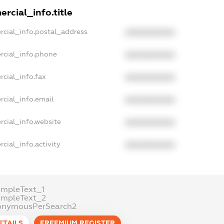
rcial_info.title
rcial_info.postal_address
XXXXXXXXXX
rcial_info.phone
XXXXXXXXXX
cial_info.fax
XXXXXXXXXX
rcial_info.email
XXXXXXXXXX
rcial_info.website
XXXXXXXXXX
cial_info.activity
XXXXXXXXXX
ampleText_1
ampleText_2
onymousPerSearch2
ETAILS
FREEMIUM.REGISTER