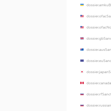
dossier.amkuB
dossier.ofacS
dossier.ofacN
dossier.gbSan
dossier.ausSa
dossier.euSan
dossier.japan
dossier.canad
dossier.rfSanc
dossier.russia