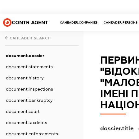
CONTR AGENT
CAHEADER.COMPANIES
CAHEADER.PERSONS
CAHEADER.SEARCH
document.dossier
ПЕРВИ
document.statements
"ВІДО
document.history
"МАЛО
document.inspections
ІМЕНІ 
document.bankruptcy
НАЦІО
document.court
document.taxdebts
dossier.title
document.enforcements