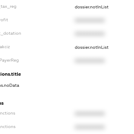
_tax_reg
dossier.notInList
ofit
XXXXXXXXXX
t_dotation
XXXXXXXXXX
akciz
dossier.notInList
xPayerReg
XXXXXXXXXX
ions.title
ons.noData
ns
anctions
XXXXXXXXXX
anctions
XXXXXXXXXX