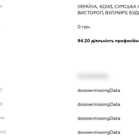
s:
УКРАЇНА, 42243, СУМСЬКА
ВИСТОРОП, ВУЛ.МИРУ, БУД
:
0 грн.
94.20
діяльність професійн
XXXXXXXXXX
t
dossier.missingData
bt
dossier.missingData
yer
dossier.missingData
nul
dossier.missingData