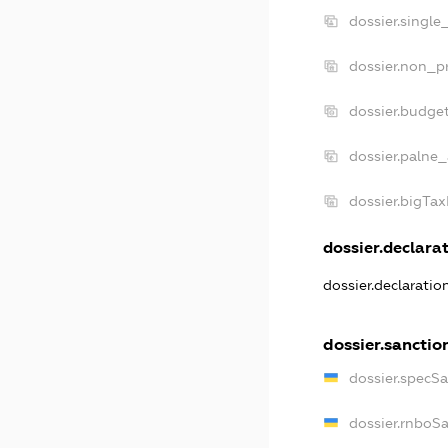
dossier.single
dossier.non_pr
dossier.budge
dossier.palne_
dossier.bigTa
dossier.declarat
dossier.declarati
dossier.sanctio
dossier.specS
dossier.rnboS