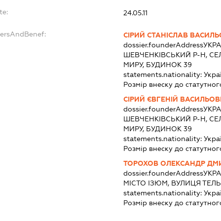
te:
24.05.11
dersAndBenef:
СІРИЙ СТАНІСЛАВ ВАСИЛ
dossier.founderAddress
УКРА
ШЕВЧЕНКІВСЬКИЙ Р-Н, СЕ
МИРУ, БУДИНОК 39
statements.nationality:
Укра
Розмір внеску до статутног
СІРИЙ ЄВГЕНІЙ ВАСИЛЬО
dossier.founderAddress
УКРА
ШЕВЧЕНКІВСЬКИЙ Р-Н, СЕ
МИРУ, БУДИНОК 39
statements.nationality:
Укра
Розмір внеску до статутног
ТОРОХОВ ОЛЕКСАНДР ДМ
dossier.founderAddress
УКРА
МІСТО ІЗЮМ, ВУЛИЦЯ ТЕЛ
statements.nationality:
Укра
Розмір внеску до статутног