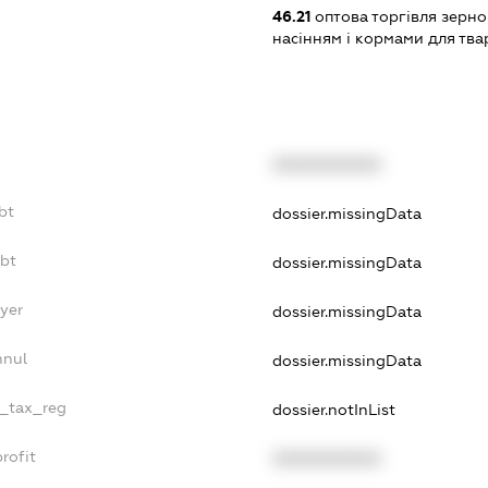
46.21
оптова торгівля зерн
насінням і кормами для тв
XXXXXXXXXX
bt
dossier.missingData
ebt
dossier.missingData
yer
dossier.missingData
nnul
dossier.missingData
e_tax_reg
dossier.notInList
rofit
XXXXXXXXXX