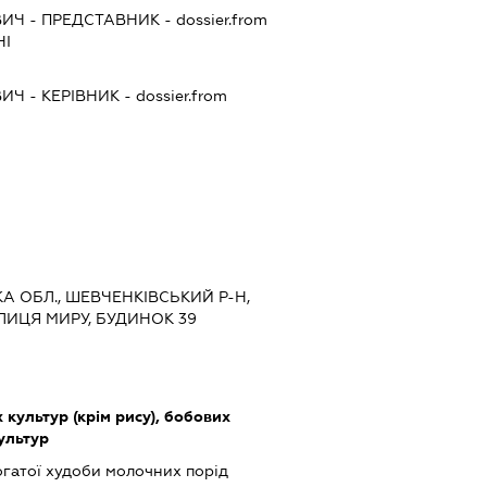
ВИЧ
-
ПРЕДСТАВНИК
- dossier.from
НІ
ВИЧ
-
КЕРІВНИК
- dossier.from
КА ОБЛ., ШЕВЧЕНКІВСЬКИЙ Р-Н,
ЛИЦЯ МИРУ, БУДИНОК 39
культур (крім рису), бобових
культур
гатої худоби молочних порід