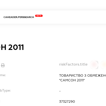
BETA
CAHEADER.PERSSEARCH
Н 2011
riskFactors.title
0
ame:
ТОВАРИСТВО З ОБМЕЖЕН
"САМСОН 2011"
ubType:
-
:
37327290