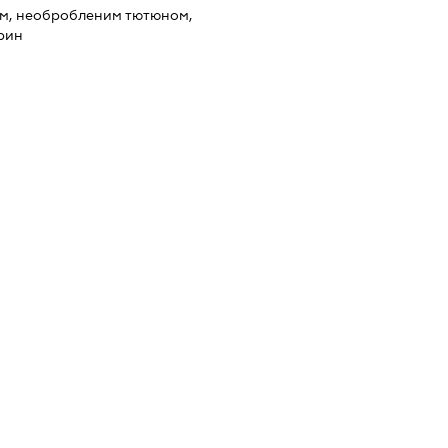
ом, необробленим тютюном,
арин