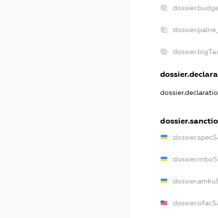
dossier.budg
dossier.palne
dossier.bigT
dossier.declara
dossier.declarat
dossier.sancti
dossier.specS
dossier.rnbo
dossier.amku
dossier.ofacS