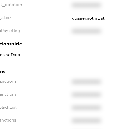
et_dotation
XXXXXXXXXX
_akciz
dossier.notInList
axPayerReg
XXXXXXXXXX
tions.title
ions.noData
ons
anctions
XXXXXXXXXX
Sanctions
XXXXXXXXXX
BlackList
XXXXXXXXXX
anctions
XXXXXXXXXX