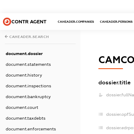
CONTR AGENT
CAHEADER.COMPANIES
CAHEADER.PERSONS
CAHEADER.SEARCH
document.dossier
САМСО
document.statements
document.history
dossier.title
document.inspections
dossier.fullN
document.bankruptcy
document.court
dossier.opfS
document.taxdebts
dossier.edrpo
document.enforcements