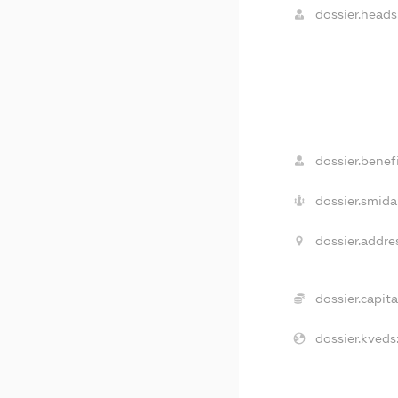
dossier.heads
dossier.benefi
dossier.smida
dossier.addre
dossier.capita
dossier.kveds