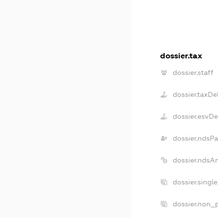
dossier.tax
dossier.staff
dossier.taxDe
dossier.esvD
dossier.ndsPa
dossier.ndsA
dossier.singl
dossier.non_p