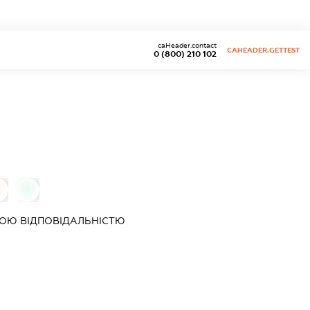
caHeader.contact
CAHEADER.GETTEST
0 (800) 210 102
0
0
ОЮ ВІДПОВІДАЛЬНІСТЮ