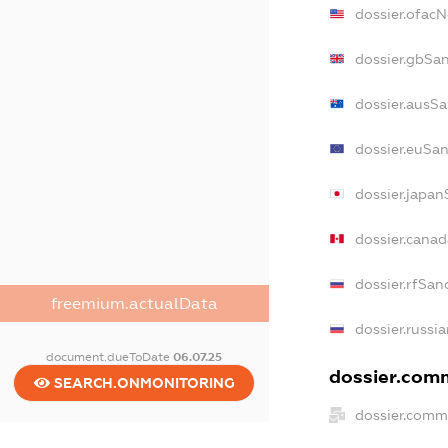
dossier.ofac
dossier.gbSa
dossier.ausS
dossier.euSa
dossier.japan
dossier.cana
dossier.rfSan
freemium.actualData
dossier.russi
document.dueToDate
06.07.25
dossier.comm
SEARCH.ONMONITORING
dossier.comm