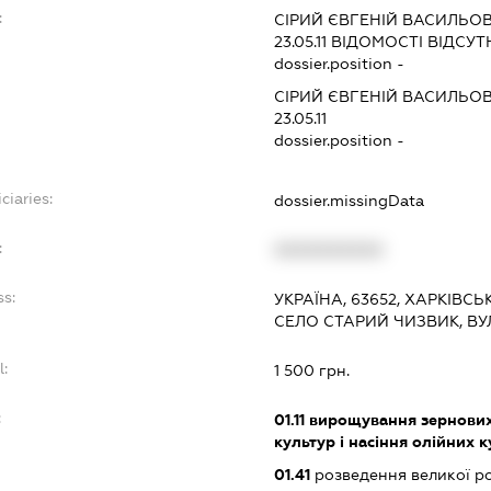
:
СІРИЙ ЄВГЕНІЙ ВАСИЛЬО
23.05.11
ВІДОМОСТІ ВІДСУТ
dossier.position -
СІРИЙ ЄВГЕНІЙ ВАСИЛЬО
23.05.11
dossier.position -
ciaries:
dossier.missingData
:
XXXXXXXXXX
ss:
УКРАЇНА, 63652, ХАРКІВСЬ
СЕЛО СТАРИЙ ЧИЗВИК, ВУ
l:
1 500 грн.
:
01.11
вирощування зернових 
культур і насіння олійних 
01.41
розведення великої ро