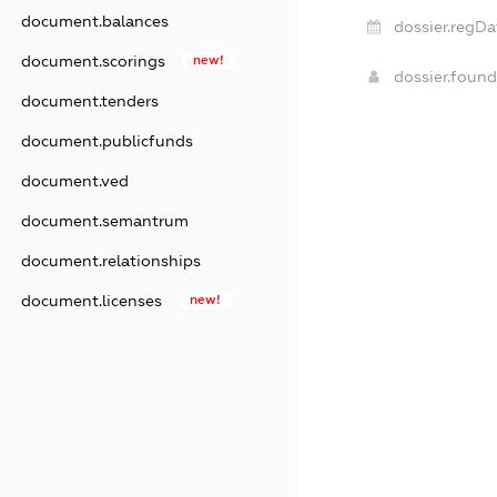
document.balances
dossier.regDa
document.scorings
new!
dossier.foun
document.tenders
document.publicfunds
document.ved
document.semantrum
document.relationships
document.licenses
new!